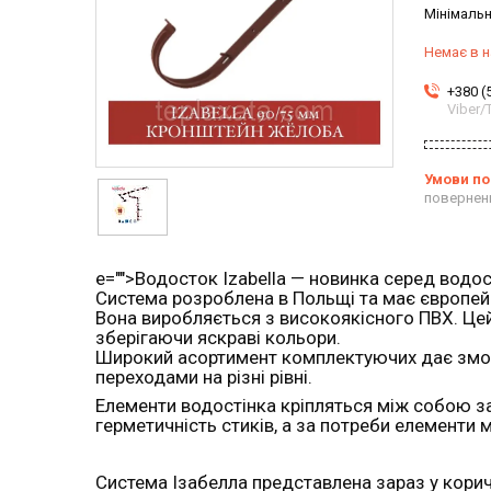
Мінімальн
Немає в н
+380 (
Viber
повернен
e="">Водосток Izabella — новинка серед водост
Система розроблена в Польщі та має європейс
Вона виробляється з високоякісного ПВХ. Цей м
зберігаючи яскраві кольори.
Широкий асортимент комплектуючих дає змогу
переходами на різні рівні.
Елементи водостінка кріпляться між собою 
герметичність стиків, а за потреби елементи 
Система Ізабелла представлена зараз у корич