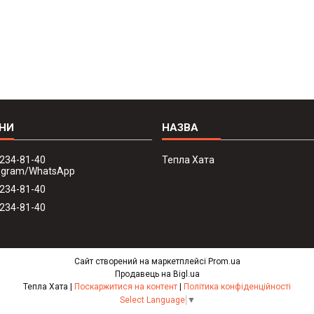
 234-81-40
Тепла Хата
legram/WhatsApp
 234-81-40
 234-81-40
Сайт створений на маркетплейсі
Prom.ua
Продавець на Bigl.ua
Тепла Хата |
Поскаржитися на контент
|
Політика конфіденційності
Select Language
▼