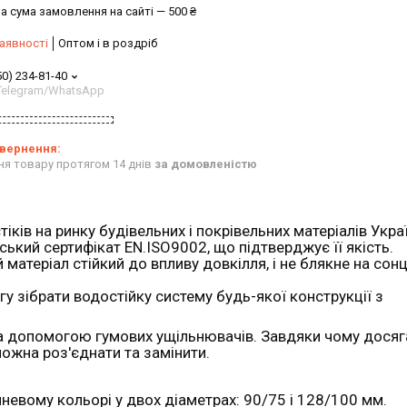
а сума замовлення на сайті — 500 ₴
аявності
Оптом і в роздріб
50) 234-81-40
/Telegram/WhatsApp
ня товару протягом 14 днів
за домовленістю
іків на ринку будівельних і покрівельних матеріалів Укра
ький сертифікат EN.ISO9002, що підтверджує її якість.
атеріал стійкий до впливу довкілля, і не блякне на сонці
 зібрати водостійку систему будь-якої конструкції з
за допомогою гумових ущільнювачів. Завдяки чому досяг
можна роз'єднати та замінити.
невому кольорі у двох діаметрах: 90/75 і 128/100 мм.