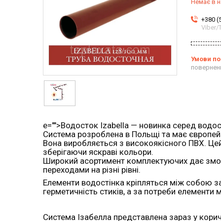
Немає в н
+380 (
Viber
повернен
e="">Водосток Izabella — новинка серед водост
Система розроблена в Польщі та має європейс
Вона виробляється з високоякісного ПВХ. Цей м
зберігаючи яскраві кольори.
Широкий асортимент комплектуючих дає змогу
переходами на різні рівні.
Елементи водостінка кріпляться між собою 
герметичність стиків, а за потреби елементи 
Система Ізабелла представлена зараз у корич