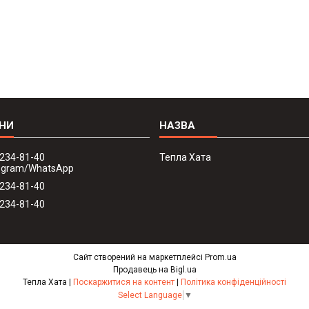
 234-81-40
Тепла Хата
legram/WhatsApp
 234-81-40
 234-81-40
Сайт створений на маркетплейсі
Prom.ua
Продавець на Bigl.ua
Тепла Хата |
Поскаржитися на контент
|
Політика конфіденційності
Select Language
▼