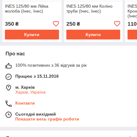
INES 125/80 мм Лійка
INES 125/80 мм Коліно
INES
жолоба (Інес, Інес)
труби (Інес, Інес)
Кро
(Інес
350
250
110
₴
₴
Купити
Купити
Про нас
100% позитивних з 36 відгуків за рік
Працює з 15.11.2016
м. Харків
Харків, Україна
Контакти
Сьогодні вихідний
Показати весь графік роботи