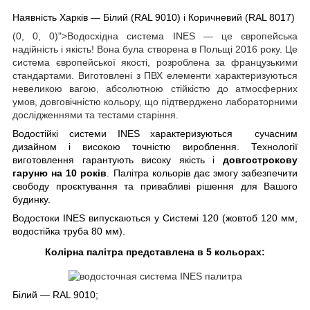
Наявність Харків — Білий (RAL 9010) і Коричневий (RAL 8017)
(0, 0, 0)">Водосхідна система INES — це європейська
надійність і якість! Вона була створена в Польщі 2016 року. Це
система європейської якості, розроблена за французькими
стандартами. Виготовлені з ПВХ елементи характеризуються
невеликою вагою, абсолютною стійкістю до атмосферних
умов, довговічністю кольору, що підтверджено лабораторними
дослідженнями та тестами старіння.
Водостійкі системи INES характеризуються сучасним
дизайном і високою точністю вироблення. Технології
виготовлення гарантують високу якість і
довгострокову
гару
ню на 10 років
. Палітра кольорів дає змогу забезпечити
свободу проєктування та привабливі рішення для Вашого
будинку.
Водостоки INES випускаються у Системі 120 (жовтоб 120 мм,
водостійка труба 80 мм).
Колірна палітра представлена в 5 кольорах:
Білий — RAL 9010;