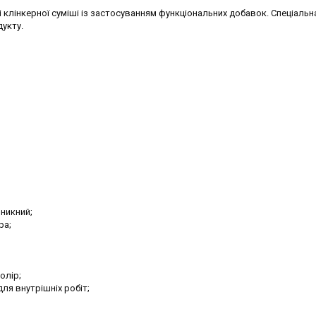
 клінкерної суміші із застосуванням функціональних добавок. Спеціальн
укту.
никний;
ра;
олір;
для внутрішніх робіт;