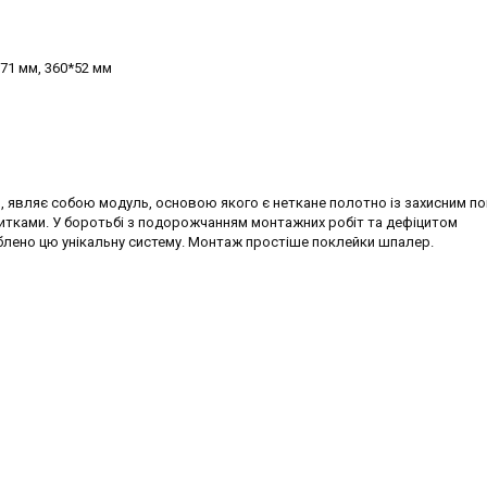
*71 мм, 360*52 мм
ал, являє собою модуль, основою якого є неткане полотно із захисним п
литками. У боротьбі з подорожчанням монтажних робіт та дефіцитом
блено цю унікальну систему. Монтаж простіше поклейки шпалер.