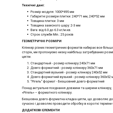
Технічні дані:
Розмір модуля: 1000*495 мм
Габаритні розміри плитки: 240*71 мм, 240*52 мм
Товщина плитки: 3 мм
Товщина захисного шару: 2-3 мм
Вага: від 6.0 до 6.3 кг/м.кв.
Строк служби Min.: 25 років
ГЕОМЕТРИЧНІ РОЗМІРИ
Клінкер різних геометричних форматів набирає все більшо
сторін, ми пропонуємо низку найбільш затребуваних розмі
цегли.
Стандартный - розмір клінкеру 240х71 мм
Довго-форматний - розмір клінкеру 360х71 мм
Стандартний вузький - розмір клінкеру 240х52 мм
Довго-форматний вузький - розмір клінкеру 360х52 
"Рігель" формат - Безшовний довго-форматний
Понад актуальне поєднання довжини та ширини клінкеру, 
«Рігель» – форматного клінкеру.
Безшовна довго-форматна кладка цегли, що дозволяє дос
сучасно і дозволяє проводити обробку в короткі терміни
ДОДАТКОВІ ЕЛЕМЕНТИ