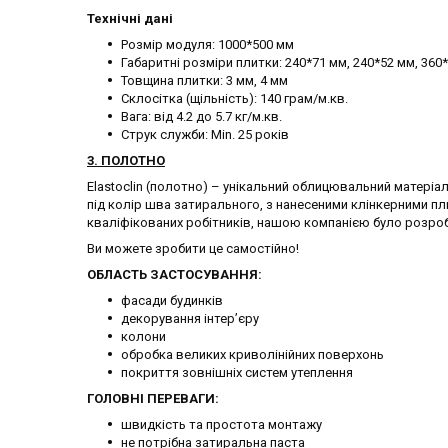
Технічні дані
Розмір модуля: 1000*500 мм
Габаритні розміри плитки: 240*71 мм, 240*52 мм, 360
Товщина плитки: 3 мм, 4 мм
Склосітка (щільність): 140 грам/м.кв.
Вага: від 4.2 до 5.7 кг/м.кв.
Струк служби: Min. 25 років
3. ПОЛОТНО
Elastoclin (полотно) – унікальний облицювальний матері
під колір шва затирального, з нанесеними клінкерними п
кваліфікованих робітників, нашою компанією було розро
Ви можете зробити це самостійно!
ОБЛАСТЬ ЗАСТОСУВАННЯ:
фасади будинків
декорування інтер’єру
колони
обробка великих криволінійних поверхонь
покриття зовнішніх систем утеплення
ГОЛОВНІ ПЕРЕВАГИ:
швидкість та простота монтажу
не потрібна затиральна паста