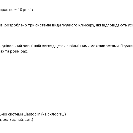
арантія – 10 років.
, розроблено три системні види гнучкого клінкеру, які відповідають ус
 унікальний зовнішній вигляд цегли з відмінними можливостями. Гнучки
ах та розмірах.
ї системи Elastoclin (на склосітці)
, рельєфний, Loft)