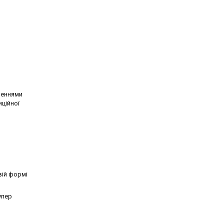
шеннями
ційної
вій формі
упер