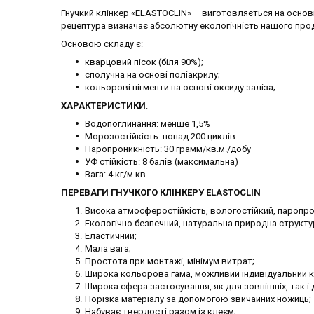
Гнучкий клінкер «ELASTOCLIN» – виготовляється на основі
рецептура визначає абсолютну екологічність нашого прод
Основою складу є:
кварцовий пісок (біля 90%);
сполучна на основі поліакрилу;
кольорові пігменти на основі оксиду заліза;
ХАРАКТЕРИСТИКИ
:
Водопоглинання: менше 1,5%
Морозостійкість: понад 200 циклів
Паропроникність: 30 грамм/кв.м./добу
УФ стійкість: 8 балів (максимальна)
Вага: 4 кг/м.кв
ПЕРЕВАГИ ГНУЧКОГО КЛІНКЕРУ ELASTOCLIN
Висока атмосферостійкість, вологостійкий, паропро
Екологічно безпечний, натуральна природна структу
Еластичний;
Мала вага;
Простота при монтажі, мінімум витрат;
Широка кольорова гама, можливий індивідуальний к
Широка сфера застосування, як для зовнішніх, так і 
Порізка матеріалу за допомогою звичайних ножиць;
Набуває твердості разом із клеєм;