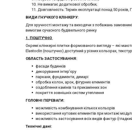
Не вимагає додаткової обробки;
Довговічність: Термін експлуатації понад 50 років, Г
ВИДИ ГНУЧКОГО КЛІНКЕРУ:
Для зручності монтажу та виходячи з побажань замовників
вимогам сучасного будівельного ринку
1. ПОШТУЧНО
Окремі клінкерні плитки формованого вигляду – які мають
Elastoclin (поштучно) доступний у різних кольорах, текстур
ОБЛАСТЬ ЗАСТОСУВАННЯ:
фасади будинків
декорування інтер’єру
паркани, фундаменти, димарі
обробка колон, арок, фігурних елементів
оздоблення камінів та прикамінних зон
покриття зовнішніх систем утеплення
ГОЛОВНІ ПЕРЕВАГИ:
можливість комбінування кількох кольорів
використання кутових елементів при монтажі модульно
можливість застосування всіх видів фактур (гладкий
Технічні дані: