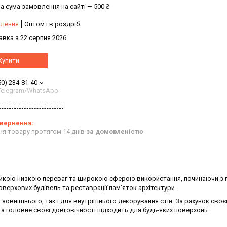
а сума замовлення на сайті — 500 ₴
влення
Оптом і в роздріб
авка з 22 серпня 2026
Купити
50) 234-81-40
/Telegram/WhatsApp
ня товару протягом 14 днів
за домовленістю
великою низкою переваг та широкою сферою використання, починаючи з 
верхових будівель та реставрації пам’яток архітектури.
зовнішнього, так і для внутрішнього декорування стін. За рахунок своє
, а головне своєї довговічності підходить для будь-яких поверхонь.