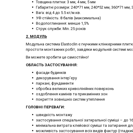
Товщина плитки: 3 мм, 4 мм, 5 мм
Габаритні розміри: 240*71 мм, 240*52 мм, 360*71 мм,
Вага: від 4 до 5.5 кг/м.кв.
УФ стійкість: 8 балів (максимальна)
Водопоглинання: менше 1,5%
Струк служби: Min. 25 років
2.
МОДУЛЬ
Модульна система Elastoclin є гнучкими клінкерними плитк
простоти монтажних робіт, завдяки модульній системі мо
Ви можете зробити це самостійно!
ОБЛАСТЬ ЗАСТОСУВАННЯ:
фасади будинків
декорування інтер’єру
паркані, фундаменти
обробка великих криволінійних поверхонь
оздоблення камінів та прикамінних зон
покриття зовнішніх систем утеплення
ГОЛОВНІ ПЕРЕВАГИ:
швидкість монтажу
застосування спеціальної затиральної суміші – до 1
мінімальна витрата клейової суміші та затирання дл
можливість застосування всіх видів фактур (гладкий