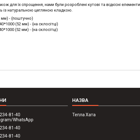
кож для їх спрощення, нами були розроблені кутові та відкісні елементи
ть із натуральною цегляною кладкою.
2 мм) - (поштучно)
0*1000 (52 мм) - (на склосітці)
*1000 (52 мм) - (на склосітці)
 234-81-40
Тепла Хата
legram/WhatsApp
 234-81-40
 234-81-40