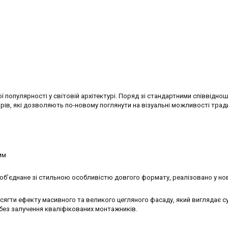
ї популярності у світовій архітектурі. Поряд зі стандартними співвідно
рів, які дозволяють по-новому поглянути на візуальні можливості тради
мм
об’єднане зі стильною особливістю довгого формату, реалізовано у но
ягти ефекту масивного та великого цегляного фасаду, який виглядає с
 без залучення кваліфікованих монтажників.