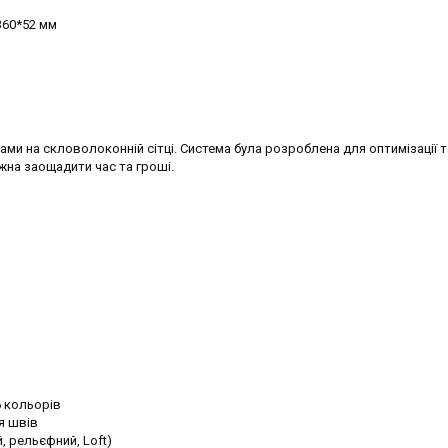
 360*52 мм
ами на скловолоконній сітці. Система була розроблена для оптимізації т
жна заощадити час та гроші.
6 кольорів
я швів
, рельєфний, Loft)