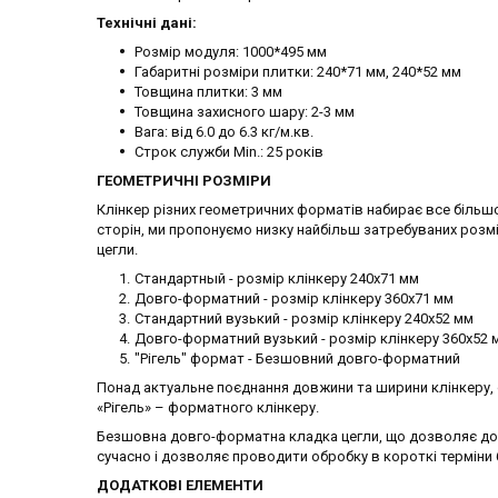
Технічні дані:
Розмір модуля: 1000*495 мм
Габаритні розміри плитки: 240*71 мм, 240*52 мм
Товщина плитки: 3 мм
Товщина захисного шару: 2-3 мм
Вага: від 6.0 до 6.3 кг/м.кв.
Строк служби Min.: 25 років
ГЕОМЕТРИЧНІ РОЗМІРИ
Клінкер різних геометричних форматів набирає все більшо
сторін, ми пропонуємо низку найбільш затребуваних розмі
цегли.
Стандартный - розмір клінкеру 240х71 мм
Довго-форматний - розмір клінкеру 360х71 мм
Стандартний вузький - розмір клінкеру 240х52 мм
Довго-форматний вузький - розмір клінкеру 360х52 
"Рігель" формат - Безшовний довго-форматний
Понад актуальне поєднання довжини та ширини клінкеру, 
«Рігель» – форматного клінкеру.
Безшовна довго-форматна кладка цегли, що дозволяє дос
сучасно і дозволяє проводити обробку в короткі терміни
ДОДАТКОВІ ЕЛЕМЕНТИ