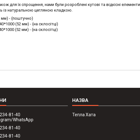
кож для їх спрощення, нами були розроблені кутові та відкісні елементи
ть із натуральною цегляною кладкою.
2 мм) - (поштучно)
0*1000 (52 мм) - (на склосітці)
*1000 (52 мм) - (на склосітці)
 234-81-40
Тепла Хата
legram/WhatsApp
 234-81-40
 234-81-40