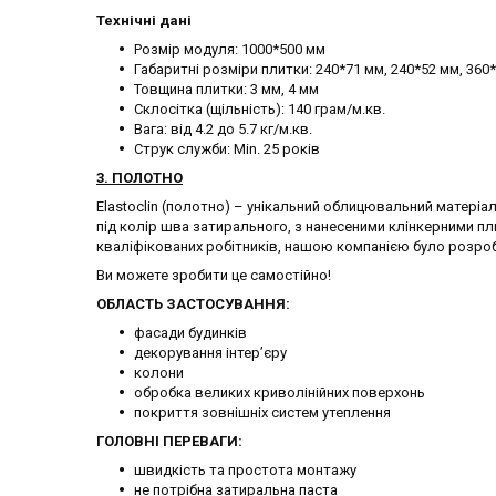
Технічні дані
Розмір модуля: 1000*500 мм
Габаритні розміри плитки: 240*71 мм, 240*52 мм, 360
Товщина плитки: 3 мм, 4 мм
Склосітка (щільність): 140 грам/м.кв.
Вага: від 4.2 до 5.7 кг/м.кв.
Струк служби: Min. 25 років
3. ПОЛОТНО
Elastoclin (полотно) – унікальний облицювальний матері
під колір шва затирального, з нанесеними клінкерними п
кваліфікованих робітників, нашою компанією було розро
Ви можете зробити це самостійно!
ОБЛАСТЬ ЗАСТОСУВАННЯ:
фасади будинків
декорування інтер’єру
колони
обробка великих криволінійних поверхонь
покриття зовнішніх систем утеплення
ГОЛОВНІ ПЕРЕВАГИ:
швидкість та простота монтажу
не потрібна затиральна паста