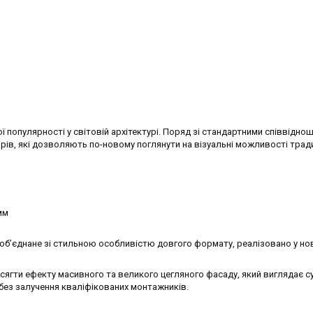
ї популярності у світовій архітектурі. Поряд зі стандартними співвідно
рів, які дозволяють по-новому поглянути на візуальні можливості тради
мм
об’єднане зі стильною особливістю довгого формату, реалізовано у но
ягти ефекту масивного та великого цегляного фасаду, який виглядає с
 без залучення кваліфікованих монтажників.