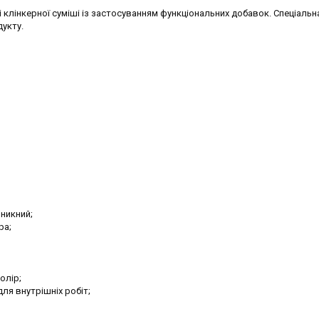
 клінкерної суміші із застосуванням функціональних добавок. Спеціальн
укту.
никний;
ра;
олір;
для внутрішніх робіт;