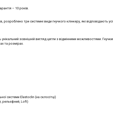
арантія – 10 років.
, розроблено три системні види гнучкого клінкеру, які відповідають ус
 унікальний зовнішній вигляд цегли з відмінними можливостями. Гнучки
ах та розмірах.
ї системи Elastoclin (на склосітці)
, рельєфний, Loft)