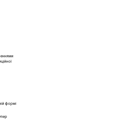
шеннями
ційної
вій формі
упер