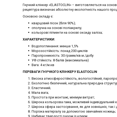
Гнучкий клінкер «ELASTOCLIN» – виготовляється на основі
рецептура визначає абсолютну екологічність нашого прод
Основою складу є:
кварцовий пісок (біля 90%);
сполучна на основі поліакрилу;
кольорові пігменти на основі оксиду заліза;
ХАРАКТЕРИСТИКИ
:
Водопоглинання: менше 1,5%
Морозостійкість: понад 200 циклів
Паропроникність: 30 грамм/кв.м./добу
УФ стійкість: 8 балів (максимальна)
Вага: 4 кг/м.кв
ПЕРЕВАГИ ГНУЧКОГО КЛІНКЕРУ ELASTOCLIN
Висока атмосферостійкість, вологостійкий, паропро
Екологічно безпечний, натуральна природна структу
Еластичний;
Мала вага;
Простота при монтажі, мінімум витрат;
Широка кольорова гама, можливий індивідуальний к
Широка сфера застосування, як для зовнішніх, так і 
Порізка матеріалу за допомогою звичайних ножиць;
Набуває твердості разом із клеєм;