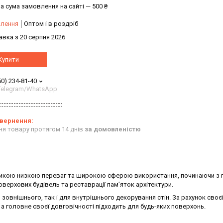
а сума замовлення на сайті — 500 ₴
влення
Оптом і в роздріб
авка з 20 серпня 2026
Купити
50) 234-81-40
/Telegram/WhatsApp
ня товару протягом 14 днів
за домовленістю
великою низкою переваг та широкою сферою використання, починаючи з 
верхових будівель та реставрації пам’яток архітектури.
зовнішнього, так і для внутрішнього декорування стін. За рахунок своє
, а головне своєї довговічності підходить для будь-яких поверхонь.