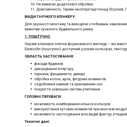
Не вимагає додаткової обробки;
Довговічність: Термін експлуатації понад 50 років, Г
ВИДИ ГНУЧКОГО КЛІНКЕРУ:
Для зручності монтажу та виходячи з побажань замовників
вимогам сучасного будівельного ринку
1. ПОШТУЧНО
Окремі клінкерні плитки формованого вигляду – які мають
Elastoclin (поштучно) доступний у різних кольорах, текстур
ОБЛАСТЬ ЗАСТОСУВАННЯ:
фасади будинків
декорування інтер’єру
паркани, фундаменти, димарі
обробка колон, арок, фігурних елементів
оздоблення камінів та прикамінних зон
покриття зовнішніх систем утеплення
ГОЛОВНІ ПЕРЕВАГИ:
можливість комбінування кількох кольорів
використання кутових елементів при монтажі модульно
можливість застосування всіх видів фактур (гладкий
Технічні дані: