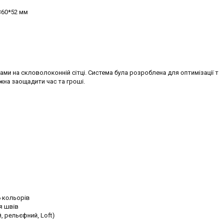
 360*52 мм
ами на скловолоконній сітці. Система була розроблена для оптимізації т
жна заощадити час та гроші.
6 кольорів
я швів
, рельєфний, Loft)