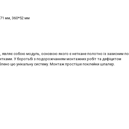
*71 мм, 360*52 мм
ал, являє собою модуль, основою якого є неткане полотно із захисним п
литками. У боротьбі з подорожчанням монтажних робіт та дефіцитом
блено цю унікальну систему. Монтаж простіше поклейки шпалер.