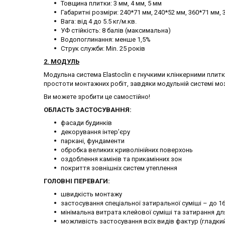
Товщина плитки: 3 мм, 4 мм, 5 мм
Габаритні розміри: 240*71 мм, 240*52 мм, 360*71 мм,
Вага: від 4 до 5.5 кг/м.кв.
УФ стійкість: 8 балів (максимальна)
Водопоглинання: менше 1,5%
Струк служби: Min. 25 років
2.
МОДУЛЬ
Модульна система Elastoclin є гнучкими клінкерними плитк
простоти монтажних робіт, завдяки модульній системі мо
Ви можете зробити це самостійно!
ОБЛАСТЬ ЗАСТОСУВАННЯ:
фасади будинків
декорування інтер’єру
паркані, фундаменти
обробка великих криволінійних поверхонь
оздоблення камінів та прикамінних зон
покриття зовнішніх систем утеплення
ГОЛОВНІ ПЕРЕВАГИ:
швидкість монтажу
застосування спеціальної затиральної суміші – до 1
мінімальна витрата клейової суміші та затирання дл
можливість застосування всіх видів фактур (гладкий