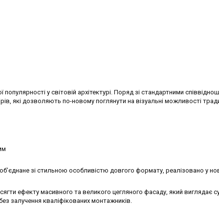
ї популярності у світовій архітектурі. Поряд зі стандартними співвідно
рів, які дозволяють по-новому поглянути на візуальні можливості тради
мм
об’єднане зі стильною особливістю довгого формату, реалізовано у но
ягти ефекту масивного та великого цегляного фасаду, який виглядає с
 без залучення кваліфікованих монтажників.