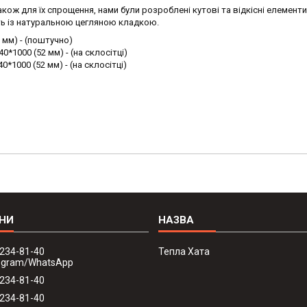
кож для їх спрощення, нами були розроблені кутові та відкісні елементи
ть із натуральною цегляною кладкою.
2 мм) - (поштучно)
0*1000 (52 мм) - (на склосітці)
*1000 (52 мм) - (на склосітці)
 234-81-40
Тепла Хата
legram/WhatsApp
 234-81-40
 234-81-40