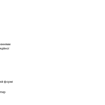
шеннями
ційної
вій формі
упер