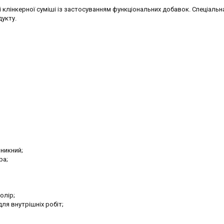
 клінкерної суміші із застосуванням функціональних добавок. Спеціальн
укту.
никний;
ра;
олір;
для внутрішніх робіт;