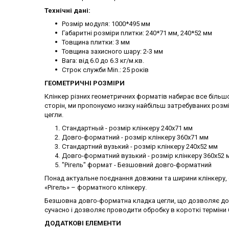
Технічні дані:
Розмір модуля: 1000*495 мм
Габаритні розміри плитки: 240*71 мм, 240*52 мм
Товщина плитки: 3 мм
Товщина захисного шару: 2-3 мм
Вага: від 6.0 до 6.3 кг/м.кв.
Строк служби Min.: 25 років
ГЕОМЕТРИЧНІ РОЗМІРИ
Клінкер різних геометричних форматів набирає все більшо
сторін, ми пропонуємо низку найбільш затребуваних розмі
цегли.
Стандартный - розмір клінкеру 240х71 мм
Довго-форматний - розмір клінкеру 360х71 мм
Стандартний вузький - розмір клінкеру 240х52 мм
Довго-форматний вузький - розмір клінкеру 360х52 
"Рігель" формат - Безшовний довго-форматний
Понад актуальне поєднання довжини та ширини клінкеру, 
«Рігель» – форматного клінкеру.
Безшовна довго-форматна кладка цегли, що дозволяє дос
сучасно і дозволяє проводити обробку в короткі терміни
ДОДАТКОВІ ЕЛЕМЕНТИ