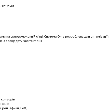
 360*52 мм
ами на скловолоконній сітці. Система була розроблена для оптимізації т
жна заощадити час та гроші.
6 кольорів
я швів
, рельєфний, Loft)