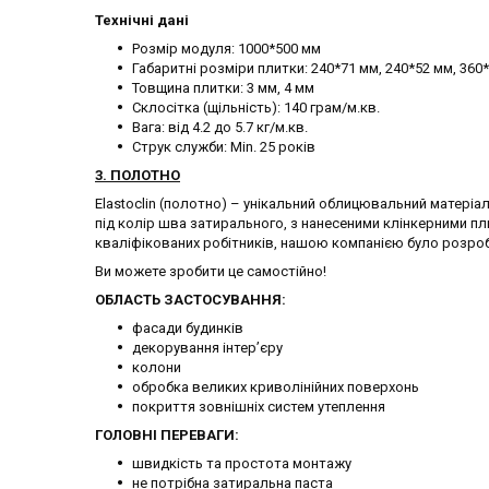
Технічні дані
Розмір модуля: 1000*500 мм
Габаритні розміри плитки: 240*71 мм, 240*52 мм, 360
Товщина плитки: 3 мм, 4 мм
Склосітка (щільність): 140 грам/м.кв.
Вага: від 4.2 до 5.7 кг/м.кв.
Струк служби: Min. 25 років
3. ПОЛОТНО
Elastoclin (полотно) – унікальний облицювальний матері
під колір шва затирального, з нанесеними клінкерними п
кваліфікованих робітників, нашою компанією було розро
Ви можете зробити це самостійно!
ОБЛАСТЬ ЗАСТОСУВАННЯ:
фасади будинків
декорування інтер’єру
колони
обробка великих криволінійних поверхонь
покриття зовнішніх систем утеплення
ГОЛОВНІ ПЕРЕВАГИ:
швидкість та простота монтажу
не потрібна затиральна паста