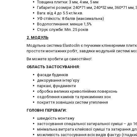
Товщина плитки: 3 мм, 4 мм, 5 мм
Габаритні розміри: 240*71 мм, 240*52 мм, 360*71 мм,
Вага: від 4 до 5.5 кг/м.кв.
УФ стійкість: 8 балів (максимальна)
Водопоглинання: менше 1,5%
Струк служби: Min. 25 років
2.
МОДУЛЬ
Модульна система Elastoclin є гнучкими клінкерними плитк
простоти монтажних робіт, завдяки модульній системі мо
Ви можете зробити це самостійно!
ОБЛАСТЬ ЗАСТОСУВАННЯ:
фасади будинків
декорування інтер’єру
паркані, фундаменти
обробка великих криволінійних поверхонь
оздоблення камінів та прикамінних зон
покриття зовнішніх систем утеплення
ГОЛОВНІ ПЕРЕВАГИ:
швидкість монтажу
застосування спеціальної затиральної суміші – до 1
мінімальна витрата клейової суміші та затирання дл
можливість застосування всіх видів фактур (гладкий