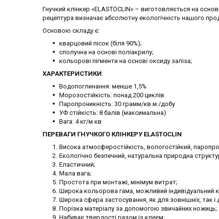
Гнучкий клінкер «ELASTOCLIN» – виготовляється на основі
рецептура визначає абсолютну екологічність нашого прод
Основою складу є:
кварцовий пісок (біля 90%);
сполучна на основі поліакрилу;
кольорові пігменти на основі оксиду заліза;
ХАРАКТЕРИСТИКИ
:
Водопоглинання: менше 1,5%
Морозостійкість: понад 200 циклів
Паропроникність: 30 грамм/кв.м./добу
УФ стійкість: 8 балів (максимальна)
Вага: 4 кг/м.кв
ПЕРЕВАГИ ГНУЧКОГО КЛІНКЕРУ ELASTOCLIN
Висока атмосферостійкість, вологостійкий, паропро
Екологічно безпечний, натуральна природна структу
Еластичний;
Мала вага;
Простота при монтажі, мінімум витрат;
Широка кольорова гама, можливий індивідуальний к
Широка сфера застосування, як для зовнішніх, так і 
Порізка матеріалу за допомогою звичайних ножиць;
Набуває твердості разом із клеєм;