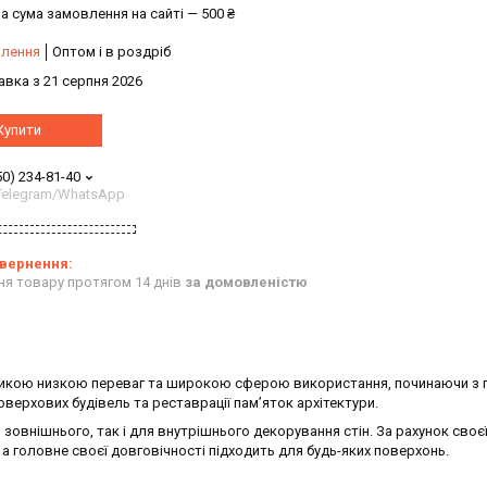
а сума замовлення на сайті — 500 ₴
влення
Оптом і в роздріб
авка з 21 серпня 2026
Купити
50) 234-81-40
/Telegram/WhatsApp
ня товару протягом 14 днів
за домовленістю
великою низкою переваг та широкою сферою використання, починаючи з 
верхових будівель та реставрації пам’яток архітектури.
зовнішнього, так і для внутрішнього декорування стін. За рахунок своє
, а головне своєї довговічності підходить для будь-яких поверхонь.