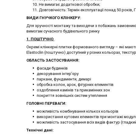
Не вимагає додаткової обробки;
Довговічність: Термін експлуатації понад 50 років, Г
ВИДИ ГНУЧКОГО КЛІНКЕРУ:
Для зручності монтажу та виходячи з побажань замовників
вимогам сучасного будівельного ринку
1. ПОШТУЧНО
Окремі клінкерні плитки формованого вигляду – які мають
Elastoclin (поштучно) доступний у різних кольорах, текстур
ОБЛАСТЬ ЗАСТОСУВАННЯ:
фасади будинків
декорування інтер’єру
паркани, фундаменти, димарі
обробка колон, арок, фігурних елементів
оздоблення камінів та прикамінних зон
покриття зовнішніх систем утеплення
ГОЛОВНІ ПЕРЕВАГИ:
можливість комбінування кількох кольорів
використання кутових елементів при монтажі модульно
можливість застосування всіх видів фактур (гладкий
Технічні дані: