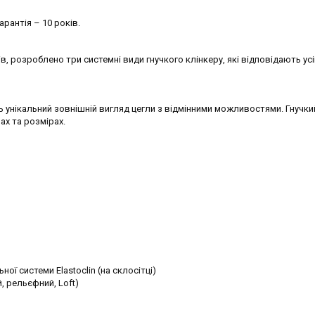
арантія – 10 років.
, розроблено три системні види гнучкого клінкеру, які відповідають ус
 унікальний зовнішній вигляд цегли з відмінними можливостями. Гнучки
ах та розмірах.
ї системи Elastoclin (на склосітці)
, рельєфний, Loft)