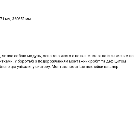
*71 мм, 360*52 мм
ал, являє собою модуль, основою якого є неткане полотно із захисним п
литками. У боротьбі з подорожчанням монтажних робіт та дефіцитом
блено цю унікальну систему. Монтаж простіше поклейки шпалер.