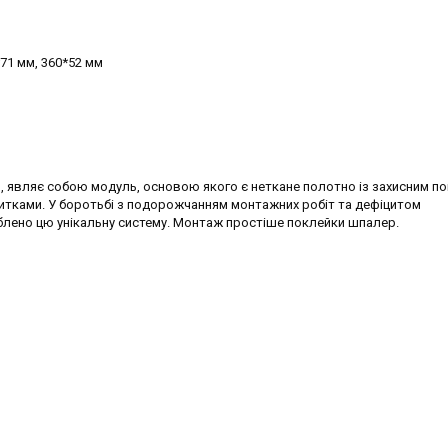
*71 мм, 360*52 мм
ал, являє собою модуль, основою якого є неткане полотно із захисним п
литками. У боротьбі з подорожчанням монтажних робіт та дефіцитом
блено цю унікальну систему. Монтаж простіше поклейки шпалер.