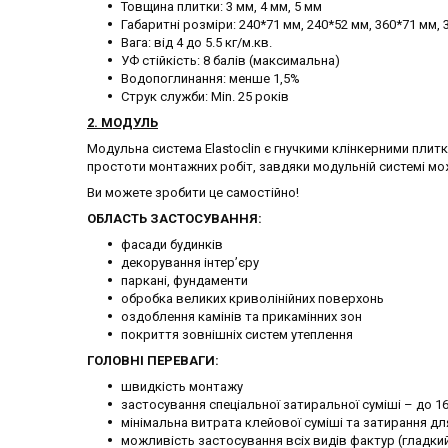
Товщина плитки: 3 мм, 4 мм, 5 мм
Габаритні розміри: 240*71 мм, 240*52 мм, 360*71 мм,
Вага: від 4 до 5.5 кг/м.кв.
УФ стійкість: 8 балів (максимальна)
Водопоглинання: менше 1,5%
Струк служби: Min. 25 років
2.
МОДУЛЬ
Модульна система Elastoclin є гнучкими клінкерними плитк
простоти монтажних робіт, завдяки модульній системі мо
Ви можете зробити це самостійно!
ОБЛАСТЬ ЗАСТОСУВАННЯ:
фасади будинків
декорування інтер’єру
паркані, фундаменти
обробка великих криволінійних поверхонь
оздоблення камінів та прикамінних зон
покриття зовнішніх систем утеплення
ГОЛОВНІ ПЕРЕВАГИ:
швидкість монтажу
застосування спеціальної затиральної суміші – до 1
мінімальна витрата клейової суміші та затирання дл
можливість застосування всіх видів фактур (гладкий