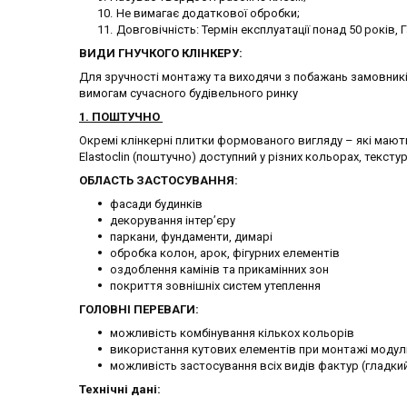
Не вимагає додаткової обробки;
Довговічність: Термін експлуатації понад 50 років, Г
ВИДИ ГНУЧКОГО КЛІНКЕРУ:
Для зручності монтажу та виходячи з побажань замовників
вимогам сучасного будівельного ринку
1. ПОШТУЧНО
Окремі клінкерні плитки формованого вигляду – які мають
Elastoclin (поштучно) доступний у різних кольорах, текстур
ОБЛАСТЬ ЗАСТОСУВАННЯ:
фасади будинків
декорування інтер’єру
паркани, фундаменти, димарі
обробка колон, арок, фігурних елементів
оздоблення камінів та прикамінних зон
покриття зовнішніх систем утеплення
ГОЛОВНІ ПЕРЕВАГИ:
можливість комбінування кількох кольорів
використання кутових елементів при монтажі модульно
можливість застосування всіх видів фактур (гладкий
Технічні дані: