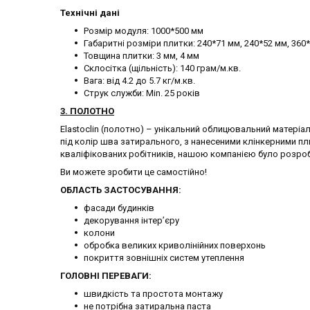
Технічні дані
Розмір модуля: 1000*500 мм
Габаритні розміри плитки: 240*71 мм, 240*52 мм, 360
Товщина плитки: 3 мм, 4 мм
Склосітка (щільність): 140 грам/м.кв.
Вага: від 4.2 до 5.7 кг/м.кв.
Струк служби: Min. 25 років
3. ПОЛОТНО
Elastoclin (полотно) – унікальний облицювальний матері
під колір шва затирального, з нанесеними клінкерними п
кваліфікованих робітників, нашою компанією було розро
Ви можете зробити це самостійно!
ОБЛАСТЬ ЗАСТОСУВАННЯ:
фасади будинків
декорування інтер’єру
колони
обробка великих криволінійних поверхонь
покриття зовнішніх систем утеплення
ГОЛОВНІ ПЕРЕВАГИ:
швидкість та простота монтажу
не потрібна затиральна паста