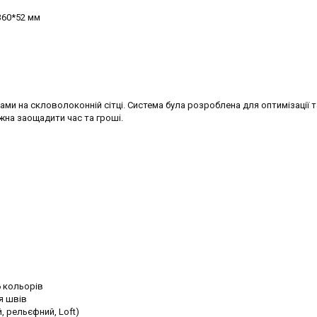
 360*52 мм
ами на скловолоконній сітці. Система була розроблена для оптимізації т
жна заощадити час та гроші.
6 кольорів
я швів
, рельєфний, Loft)