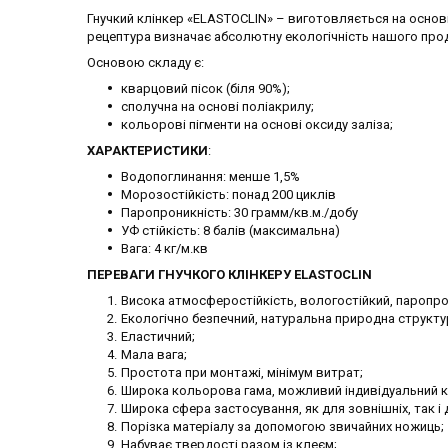
Гнучкий клінкер «ELASTOCLIN» – виготовляється на основі
рецептура визначає абсолютну екологічність нашого прод
Основою складу є:
кварцовий пісок (біля 90%);
сполучна на основі поліакрилу;
кольорові пігменти на основі оксиду заліза;
ХАРАКТЕРИСТИКИ
:
Водопоглинання: менше 1,5%
Морозостійкість: понад 200 циклів
Паропроникність: 30 грамм/кв.м./добу
УФ стійкість: 8 балів (максимальна)
Вага: 4 кг/м.кв
ПЕРЕВАГИ ГНУЧКОГО КЛІНКЕРУ ELASTOCLIN
Висока атмосферостійкість, вологостійкий, паропро
Екологічно безпечний, натуральна природна структу
Еластичний;
Мала вага;
Простота при монтажі, мінімум витрат;
Широка кольорова гама, можливий індивідуальний к
Широка сфера застосування, як для зовнішніх, так і 
Порізка матеріалу за допомогою звичайних ножиць;
Набуває твердості разом із клеєм;