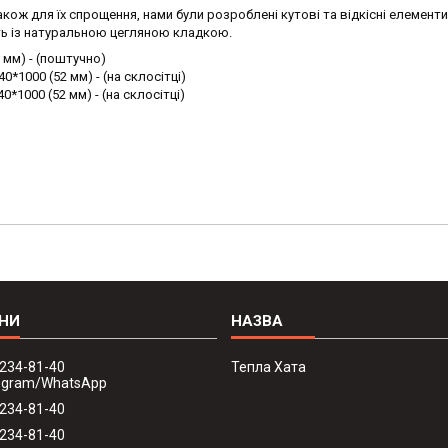
кож для їх спрощення, нами були розроблені кутові та відкісні елементи
ть із натуральною цегляною кладкою.
2 мм) - (поштучно)
0*1000 (52 мм) - (на склосітці)
*1000 (52 мм) - (на склосітці)
 234-81-40
Тепла Хата
legram/WhatsApp
 234-81-40
 234-81-40