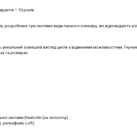
арантія – 10 років.
, розроблено три системні види гнучкого клінкеру, які відповідають ус
 унікальний зовнішній вигляд цегли з відмінними можливостями. Гнучки
ах та розмірах.
ї системи Elastoclin (на склосітці)
, рельєфний, Loft)