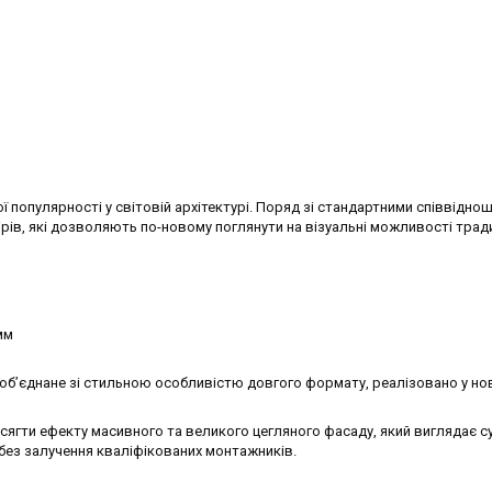
ї популярності у світовій архітектурі. Поряд зі стандартними співвідно
рів, які дозволяють по-новому поглянути на візуальні можливості тради
мм
об’єднане зі стильною особливістю довгого формату, реалізовано у но
ягти ефекту масивного та великого цегляного фасаду, який виглядає с
 без залучення кваліфікованих монтажників.