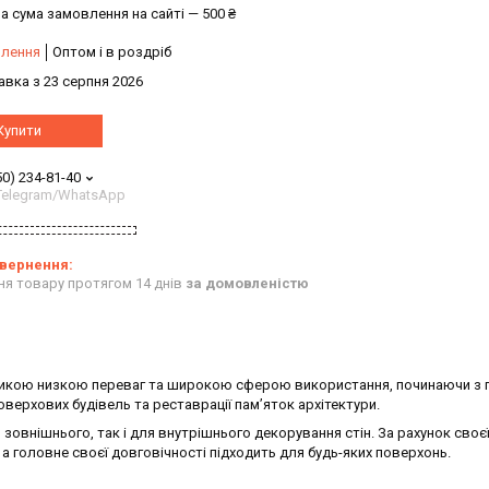
а сума замовлення на сайті — 500 ₴
влення
Оптом і в роздріб
авка з 23 серпня 2026
Купити
50) 234-81-40
/Telegram/WhatsApp
ня товару протягом 14 днів
за домовленістю
великою низкою переваг та широкою сферою використання, починаючи з 
верхових будівель та реставрації пам’яток архітектури.
зовнішнього, так і для внутрішнього декорування стін. За рахунок своє
, а головне своєї довговічності підходить для будь-яких поверхонь.