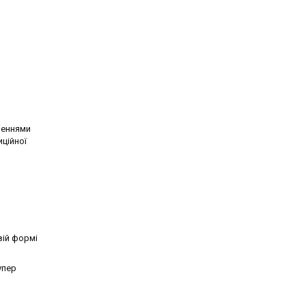
шеннями
ційної
вій формі
упер