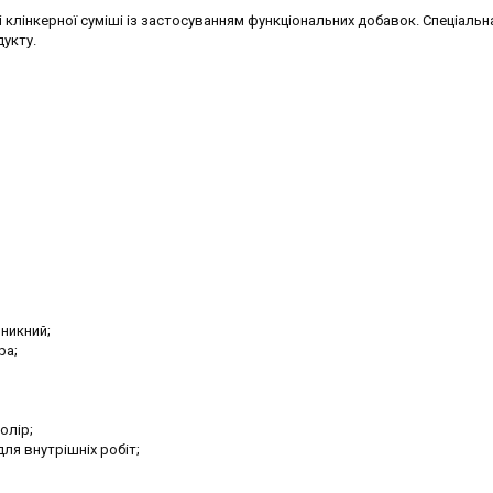
 клінкерної суміші із застосуванням функціональних добавок. Спеціальн
укту.
никний;
ра;
олір;
для внутрішніх робіт;