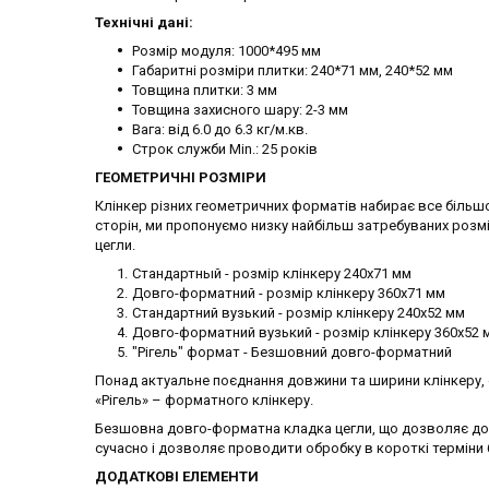
Технічні дані:
Розмір модуля: 1000*495 мм
Габаритні розміри плитки: 240*71 мм, 240*52 мм
Товщина плитки: 3 мм
Товщина захисного шару: 2-3 мм
Вага: від 6.0 до 6.3 кг/м.кв.
Строк служби Min.: 25 років
ГЕОМЕТРИЧНІ РОЗМІРИ
Клінкер різних геометричних форматів набирає все більшо
сторін, ми пропонуємо низку найбільш затребуваних розмі
цегли.
Стандартный - розмір клінкеру 240х71 мм
Довго-форматний - розмір клінкеру 360х71 мм
Стандартний вузький - розмір клінкеру 240х52 мм
Довго-форматний вузький - розмір клінкеру 360х52 
"Рігель" формат - Безшовний довго-форматний
Понад актуальне поєднання довжини та ширини клінкеру, 
«Рігель» – форматного клінкеру.
Безшовна довго-форматна кладка цегли, що дозволяє дос
сучасно і дозволяє проводити обробку в короткі терміни
ДОДАТКОВІ ЕЛЕМЕНТИ