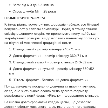
Вага: від 6.0 до 6.3 кг/м.кв.
Строк служби Min.: 25 років
ГЕОМЕТРИЧНІ РОЗМІРИ
Клінкер різних геометричних форматів набирає все більшої
популярності у світовій архітектурі. Поряд зі стандартними
співвідношеннями сторін, ми пропонуємо низку найбільш
затребуваних розмірів, які дозволяють по-новому поглянути
на візуальні можливості традиційної цегли.
Стандартный - розмір клінкеру 240х71 мм
Довго-форматний - розмір клінкеру 360х71 мм
Стандартний вузький - розмір клінкеру 240х52 мм
Довго-форматний вузький - розмір клінкеру 360х52
мм
"Рігель" формат - Безшовний довго-форматний
Понад актуальне поєднання довжини та ширини клінкеру,
об’єднане зі стильною особливістю довгого формату,
реалізовано у новій формі «Рігель» – форматного клінкеру.
Безшовна довго-форматна кладка цегли, що дозволяє
досягти ефекту масивного та великого цегляного фасаду,