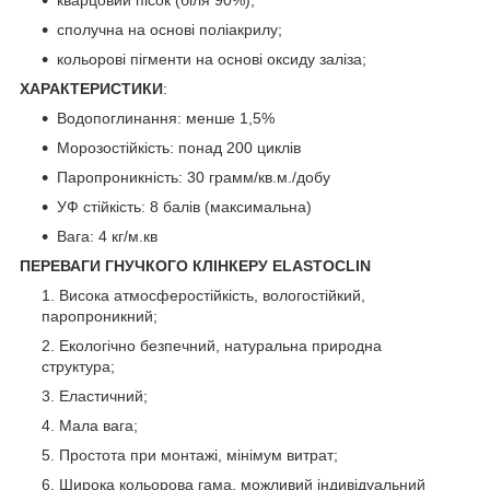
сполучна на основі поліакрилу;
кольорові пігменти на основі оксиду заліза;
ХАРАКТЕРИСТИКИ
:
Водопоглинання: менше 1,5%
Морозостійкість: понад 200 циклів
Паропроникність: 30 грамм/кв.м./добу
УФ стійкість: 8 балів (максимальна)
Вага: 4 кг/м.кв
ПЕРЕВАГИ ГНУЧКОГО КЛІНКЕРУ ELASTOCLIN
Висока атмосферостійкість, вологостійкий,
паропроникний;
Екологічно безпечний, натуральна природна
структура;
Еластичний;
Мала вага;
Простота при монтажі, мінімум витрат;
Широка кольорова гама, можливий індивідуальний