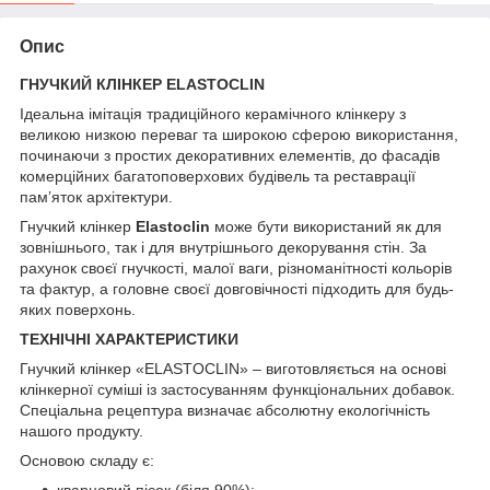
Опис
ГНУЧКИЙ КЛІНКЕР
ELASTOCLIN
Ідеальна імітація традиційного керамічного клінкеру з
великою низкою переваг та широкою сферою використання,
починаючи з простих декоративних елементів, до фасадів
комерційних багатоповерхових будівель та реставрації
пам’яток архітектури.
Гнучкий клінкер
Elastoclin
може бути використаний як для
зовнішнього, так і для внутрішнього декорування стін. За
рахунок своєї гнучкості, малої ваги, різноманітності кольорів
та фактур, а головне своєї довговічності підходить для будь-
яких поверхонь.
ТЕХНІЧНІ ХАРАКТЕРИСТИКИ
Гнучкий клінкер «ELASTOCLIN» – виготовляється на основі
клінкерної суміші із застосуванням функціональних добавок.
Спеціальна рецептура визначає абсолютну екологічність
нашого продукту.
Основою складу є:
кварцовий пісок (біля 90%);