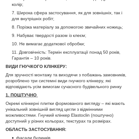
колір;
Широка сфера застосування, як для зовнішніх, так і
для внутрішніх робіт;
Порізка матеріалу за допомогою звичайних ножиць;
Набуває твердості разом із клеєм;
Не вимагає додаткової обробки;
Довговічність: Термін експлуатації понад 50 років,
Гарантія – 10 років.
ВИДИ ГНУЧКОГО КЛІНКЕРУ:
Для зручності монтажу та виходячи з побажань замовників,
розроблено три системні види гнучкого клінкеру, які
відповідають усім вимогам сучасного будівельного ринку
1. ПОШТУЧНО
Окремі клінкерні плитки формованого вигляду – які мають
унікальний зовнішній вигляд цегли з відмінними
можливостями. Гнучкий клінкер Elastoclin (поштучно)
доступний у різних кольорах, текстурах та розмірах.
ОБЛАСТЬ ЗАСТОСУВАННЯ:
фасади будинків