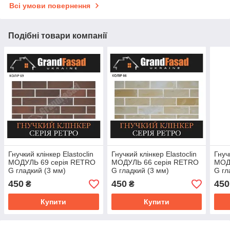
Всі умови повернення
Подібні товари компанії
Гнучкий клінкер Elastoclin
Гнучкий клінкер Elastoclin
Гнуч
МОДУЛЬ 69 серія RETRO
МОДУЛЬ 66 серія RETRO
МОД
G гладкий (3 мм)
G гладкий (3 мм)
G гл
450
450
450
₴
₴
Купити
Купити