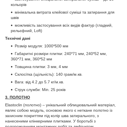
кольорів
мінімальна витрата клейової суміші та затирання для
швів
можливість застосування всіх видів фактур (гладкий,
рельєфний, Loft)
Технічні дані
Розмір модуля: 1000*500 мм
Габаритні розміри плитки: 240*71 мм, 240*52 мм,
360*71 мм, 360*52 мм
Товщина плитки: 3 мм, 4 мм
Склосітка (щільність): 140 грам/м.кв.
Вага: від 4.2 до 5.7 кг/м.кв.
Струк служби: Min. 25 років
3. ПОЛОТНО
Elastoclin (полотно) – унікальний облицювальний матеріал,
являє собою модуль, основою якого є неткане полотно із
захисним покриттям під колір шва затирального, з
нанесеними клінкерними плитками. У боротьбі з
подорожчанням монтажних робіт та дефіцитом