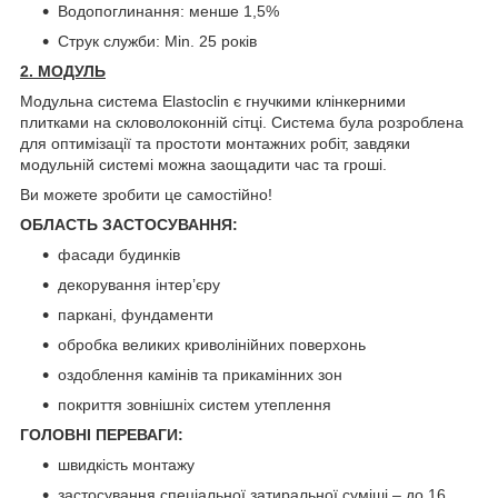
Водопоглинання: менше 1,5%
Струк служби: Min. 25 років
2.
МОДУЛЬ
Модульна система Elastoclin є гнучкими клінкерними
плитками на скловолоконній сітці. Система була розроблена
для оптимізації та простоти монтажних робіт, завдяки
модульній системі можна заощадити час та гроші.
Ви можете зробити це самостійно!
ОБЛАСТЬ ЗАСТОСУВАННЯ:
фасади будинків
декорування інтер’єру
паркані, фундаменти
обробка великих криволінійних поверхонь
оздоблення камінів та прикамінних зон
покриття зовнішніх систем утеплення
ГОЛОВНІ ПЕРЕВАГИ:
швидкість монтажу
застосування спеціальної затиральної суміші – до 16