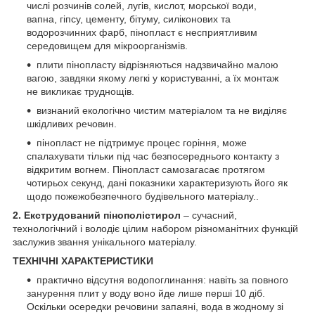
числі розчинів солей, лугів, кислот, морської води,
вапна, гіпсу, цементу, бітуму, силіконових та
водорозчинних фарб, пінопласт є несприятливим
середовищем для мікроорганізмів.
плити пінопласту відрізняються надзвичайно малою
вагою, завдяки якому легкі у користуванні, а їх монтаж
не викликає труднощів.
визнаний екологічно чистим матеріалом та не виділяє
шкідливих речовин.
пінопласт не підтримує процес горіння, може
спалахувати тільки під час безпосереднього контакту з
відкритим вогнем. Пінопласт самозагасає протягом
чотирьох секунд, дані показники характеризують його як
щодо пожежобезпечного будівельного матеріалу..
2. Екструдований пінополістирол
– сучасний,
технологічний і володіє цілим набором різноманітних функцій
заслужив звання унікального матеріалу.
ТЕХНІЧНІ ХАРАКТЕРИСТИКИ
практично відсутня водопоглинання: навіть за повного
занурення плит у воду воно йде лише перші 10 діб.
Оскільки осередки речовини запаяні, вода в жодному зі