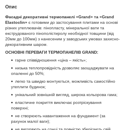
Опис
Фасадні декоративні термопанелі «Grand» та «Grand
Elastoclin»
є готовими до застосування плитами на основі
різних утеплювачів: пінопласту, мінеральної вати та
екструдованого пінополістиролу необхідної товщини (від
20мм до 100мм) з нанесеним у заводських умовах захисно-
декоративним шаром.
ОСНОВНІ ПЕРЕВАГИ ТЕРМОПАНЕЛІВ GRAND:
гарне співвідношення «ціна – якість»;
низька теплопровідність дозволяє заощаджувати на
опаленні до 50%;
легко та швидко монтуються, можливість самостійно
утеплити будинок;
унікальний зовнішній вигляд, широка кольорова гама;
еластичне покриття виключає розтріскування
поверхні;
не створюють навантаження на фундамент (за
рахунок малої ваги);
не вигоряють на сонці та повністю зберігають свій