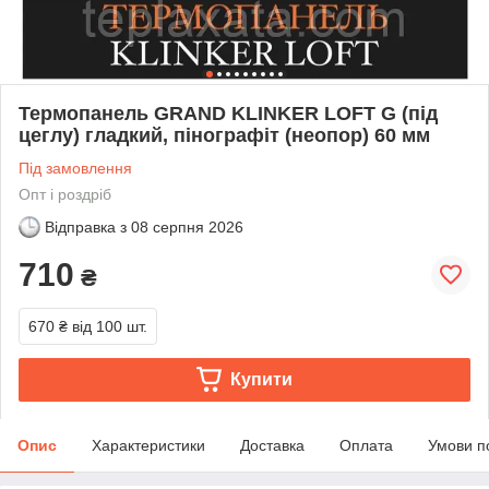
Термопанель GRAND KLINKER LOFT G (під
цеглу) гладкий, пінографіт (неопор) 60 мм
Під замовлення
Опт і роздріб
Відправка з
08 серпня 2026
710
₴
670 ₴
від 100 шт.
Купити
Опис
Характеристики
Доставка
Оплата
Умови п