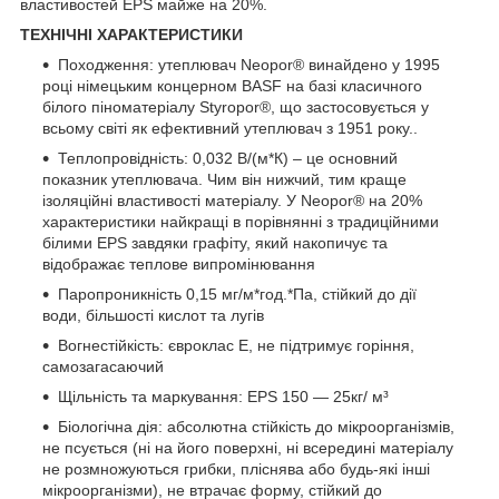
властивостей EPS майже на 20%.
ТЕХНІЧНІ ХАРАКТЕРИСТИКИ
Походження: утеплювач Neopor® винайдено у 1995
році німецьким концерном BASF на базі класичного
білого піноматеріалу Styropor®, що застосовується у
всьому світі як ефективний утеплювач з 1951 року..
Теплопровідність: 0,032 В/(м*К) – це основний
показник утеплювача. Чим він нижчий, тим краще
ізоляційні властивості матеріалу. У Neopor® на 20%
характеристики найкращі в порівнянні з традиційними
білими EPS завдяки графіту, який накопичує та
відображає теплове випромінювання
Паропроникність 0,15 мг/м*год.*Па, стійкий до дії
води, більшості кислот та лугів
Вогнестійкість: євроклас Е, не підтримує горіння,
самозагасаючий
Щільність та маркування: EPS 150 — 25кг/ м³
Біологічна дія: абсолютна стійкість до мікроорганізмів,
не псується (ні на його поверхні, ні всередині матеріалу
не розмножуються грибки, пліснява або будь-які інші
мікроорганізми), не втрачає форму, стійкий до