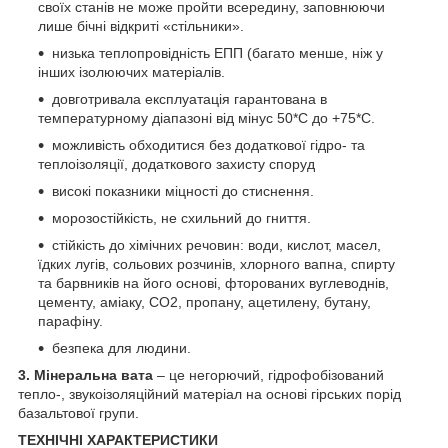
своїх станів не може пройти всередину, заповнюючи
лише бічні відкриті «стільники».
низька теплопровідність ЕПП (багато менше, ніж у
інших ізолюючих матеріалів.
довготривала експлуатація гарантована в
температурному діапазоні від мінус 50*С до +75*С.
можливість обходитися без додаткової гідро- та
теплоізоляції, додаткового захисту споруд
високі показники міцності до стиснення.
морозостійкість, не схильний до гниття.
стійкість до хімічних речовин: води, кислот, масел,
їдких лугів, сольових розчинів, хлорного вапна, спирту
та барвників на його основі, фторованих вуглеводнів,
цементу, аміаку, СО2, пропану, ацетилену, бутану,
парафіну.
безпека для людини.
3. Мінеральна вата
– це негорючий, гідрофобізований
тепло-, звукоізоляційний матеріал на основі гірських порід
базальтової групи.
ТЕХНІЧНІ ХАРАКТЕРИСТИКИ