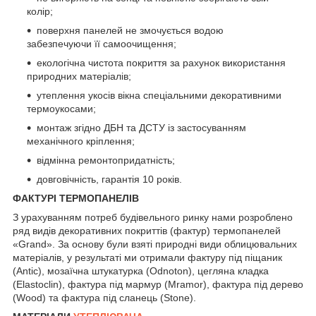
колір;
поверхня панелей не змочується водою
забезпечуючи її самоочищення;
екологічна чистота покриття за рахунок використання
природних матеріалів;
утеплення укосів вікна спеціальними декоративними
термоукосами;
монтаж згідно ДБН та ДСТУ із застосуванням
механічного кріплення;
відмінна ремонтопридатність;
довговічність, гарантія 10 років.
ФАКТУРІ ТЕРМОПАНЕЛІВ
З урахуванням потреб будівельного ринку нами розроблено
ряд видів декоративних покриттів (фактур) термопанелей
«Grand». За основу були взяті природні види облицювальних
матеріалів, у результаті ми отримали фактуру під піщаник
(Antic), мозаїчна штукатурка (Odnoton), цегляна кладка
(Elastoclin), фактура під мармур (Mramor), фактура під дерево
(Wood) та фактура під сланець (Stone).