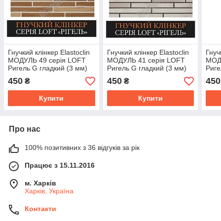
Гнучкий клінкер Elastoclin
Гнучкий клінкер Elastoclin
Гнуч
МОДУЛЬ 49 серія LOFT
МОДУЛЬ 41 серія LOFT
МОД
Ригель G гладкий (3 мм)
Ригель G гладкий (3 мм)
Риге
450
450
450
₴
₴
Купити
Купити
Про нас
100% позитивних з 36 відгуків за рік
Працює з 15.11.2016
м. Харків
Харків, Україна
Контакти