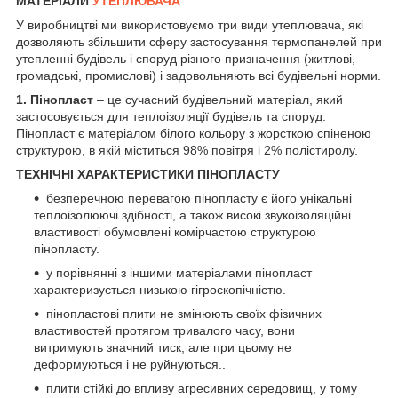
МАТЕРІАЛИ
УТЕПЛЮВАЧА
У виробництві ми використовуємо три види утеплювача, які
дозволяють збільшити сферу застосування термопанелей при
утепленні будівель і споруд різного призначення (житлові,
громадські, промислові) і задовольняють всі будівельні норми.
1. Пінопласт
– це сучасний будівельний матеріал, який
застосовується для теплоізоляції будівель та споруд.
Пінопласт є матеріалом білого кольору з жорсткою спіненою
структурою, в якій міститься 98% повітря і 2% полістиролу.
ТЕХНІЧНІ ХАРАКТЕРИСТИКИ ПІНОПЛАСТУ
безперечною перевагою пінопласту є його унікальні
теплоізолюючі здібності, а також високі звукоізоляційні
властивості обумовлені комірчастою структурою
пінопласту.
у порівнянні з іншими матеріалами пінопласт
характеризується низькою гігроскопічністю.
пінопластові плити не змінюють своїх фізичних
властивостей протягом тривалого часу, вони
витримують значний тиск, але при цьому не
деформуються і не руйнуються..
плити стійкі до впливу агресивних середовищ, у тому