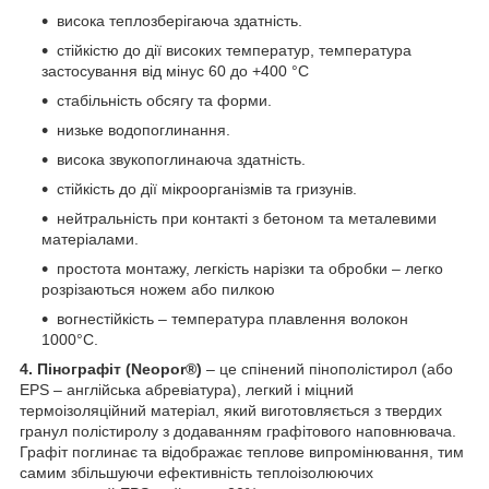
висока теплозберігаюча здатність.
стійкістю до дії високих температур, температура
застосування від мінус 60 до +400 °С
стабільність обсягу та форми.
низьке водопоглинання.
висока звукопоглинаюча здатність.
стійкість до дії мікроорганізмів та гризунів.
нейтральність при контакті з бетоном та металевими
матеріалами.
простота монтажу, легкість нарізки та обробки – легко
розрізаються ножем або пилкою
вогнестійкість – температура плавлення волокон
1000°С.
4. Пінографіт (Neopor®)
– це спінений пінополістирол (або
EPS – англійська абревіатура), легкий і міцний
термоізоляційний матеріал, який виготовляється з твердих
гранул полістиролу з додаванням графітового наповнювача.
Графіт поглинає та відображає теплове випромінювання, тим
самим збільшуючи ефективність теплоізолюючих