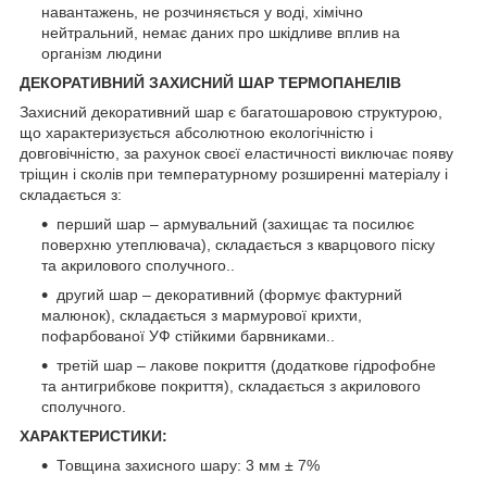
навантажень, не розчиняється у воді, хімічно
нейтральний, немає даних про шкідливе вплив на
організм людини
ДЕКОРАТИВНИЙ ЗАХИСНИЙ ШАР ТЕРМОПАНЕЛІВ
Захисний декоративний шар є багатошаровою структурою,
що характеризується абсолютною екологічністю і
довговічністю, за рахунок своєї еластичності виключає появу
тріщин і сколів при температурному розширенні матеріалу і
складається з:
перший шар – армувальний (захищає та посилює
поверхню утеплювача), складається з кварцового піску
та акрилового сполучного..
другий шар – декоративний (формує фактурний
малюнок), складається з мармурової крихти,
пофарбованої УФ стійкими барвниками..
третій шар – лакове покриття (додаткове гідрофобне
та антигрибкове покриття), складається з акрилового
сполучного.
ХАРАКТЕРИСТИКИ:
Товщина захисного шару: 3 мм ± 7%