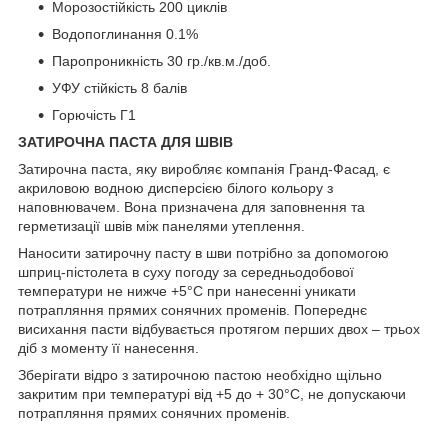
Морозостійкість 200 циклів
Водопоглинання 0.1%
Паропроникність 30 гр./кв.м./доб.
УФУ стійкість 8 балів
Горючість Г1
ЗАТИРОЧНА ПАСТА ДЛЯ ШВІВ
Затирочна паста, яку виробляє компанія Гранд-Фасад, є
акриловою водною дисперсією білого кольору з
наповнювачем. Вона призначена для заповнення та
герметизації швів між панелями утеплення.
Наносити затирочну пасту в шви потрібно за допомогою
шприц-пістолета в суху погоду за середньодобової
температури не нижче +5°С при нанесенні уникати
потрапляння прямих сонячних променів. Попереднє
висихання пасти відбувається протягом перших двох – трьох
діб з моменту її нанесення.
Зберігати відро з затирочною пастою необхідно щільно
закритим при температурі від +5 до + 30°С, не допускаючи
потрапляння прямих сонячних променів.