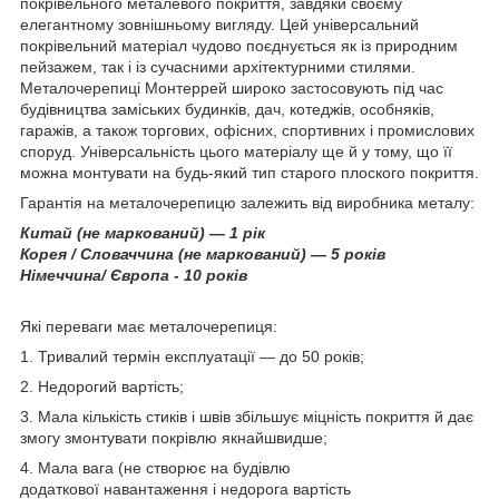
покрівельного металевого покриття, завдяки своєму
елегантному зовнішньому вигляду. Цей універсальний
покрівельний матеріал чудово поєднується як із природним
пейзажем, так і із сучасними архітектурними стилями.
Металочерепиці Монтеррей широко застосовують під час
будівництва заміських будинків, дач, котеджів, особняків,
гаражів, а також торгових, офісних, спортивних і промислових
споруд. Універсальність цього матеріалу ще й у тому, що її
можна монтувати на будь-який тип старого плоского покриття.
Гарантія на металочерепицю залежить від виробника металу:
Китай (не маркований) — 1 рік
Корея / Словаччина (не маркований) — 5 років
Німеччина/ Європа - 10 років
Які переваги має металочерепиця:
1. Тривалий термін експлуатації — до 50 років;
2. Недорогий вартість;
3. Мала кількість стиків і швів збільшує міцність покриття й дає
змогу змонтувати покрівлю якнайшвидше;
4. Мала вага (не створює на будівлю
додаткової навантаження і недорога вартість