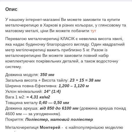
Опис
У нашому інтернет-магазині Ви можете замовити та купити
металочерепицю в Харкові в різних кольорах, у глянсовому та
матовому металі, ціни Ви можете побачити
тут
Перевагою металочерепиці КЛАСІК є невелика висота хвилі,
яка надає будиночку благородного вигляду. Один квадратний
метр метілочерепиці важить приблизно 5 кг. Разом із
металочерепицею Ви можете замовити повний набір
комплектуючих покрівельних деталей, а також водосточну
систему.
Довжина модуля:
350 мм
Загальна висота + Висота тайлу:
23 + 15 = 38 мм
Ширина повна-Ефективна:
1,200 – 1,120 м
Уклон мінімальний:
14° (1:4)
Вага 1 м2:
≈ 4,31 кг/м2
Товщина металу
0,40 — 0,50 мм
Довжина аркуша:
від 850 до 6100 мм
(довжина аркуша понад
4600 мм — за узгодженням).
Покриття:
Поліестер, матовий поліестер
Металочерепиця
Монтерей
- є найпопулярнішою моделлю