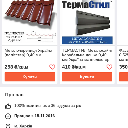
Металочерепиця Україна
ТЕРМАСТИЛ Металосайнг
Фаса
(полієстер) 0,40 мм
Корабельна дошка 0,40
0,52
мм Україна матполіестер
матп
258
410
350
₴/кв.м
₴/кв.м
Купити
Купити
Про нас
100% позитивних з 36 відгуків за рік
Працює з 15.11.2016
м. Харків