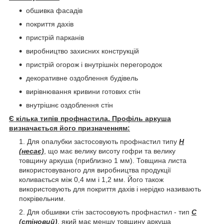
обшивка фасадів
покриття дахів
пристрій парканів
виробництво захисних конструкцій
пристрій огорож і внутрішніх перегородок
декоративне оздоблення будівель
вирівнювання кривини готових стін
внутрішнє оздоблення стін
Є кілька типів профнастила. Профіль аркуша
визначається його призначенням:
Для опалубки застосовують профнастил типу
Н
(несає)
, що має велику висоту гофри та велику
товщину аркуша (приблизно 1 мм). Товщина листа
використовуваного для виробництва продукції
коливається між 0,4 мм і 1,2 мм. Його також
використовують для покриття дахів і нерідко називають
покрівельним.
Для обшивки стін застосовують профнастил - тип
С
(стіновий)
, який має меншу товщину аркуша