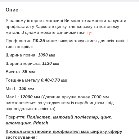
Опис
У нашому інтернет-магазині Ви можете замовити та купити
профнастил у Харкові в цинку, глянсовому та матовому
металі. З цінами можете ознайомитися
тут
Профнастил
ПК-35
може використовуватися для всіх типів і
типів покрівлі.
Ширина повна:
1090 мм
Ширина корисна:
1130 мм
Висота:
35 мм
Товщина металу
0,40-0,70 мм
Min L:
150 мм
Max L:
12000 мм
(Довжина аркуша понад 7000 мм
виготовляється за узгодженням із виробництвом і під
відповідальність клієнта)
Покриття:
Поліестер, матовий поліестер, цинк,
алюмоцинк, Printch
Кровольно-стіновий профнастил має широку сферу
застосування: