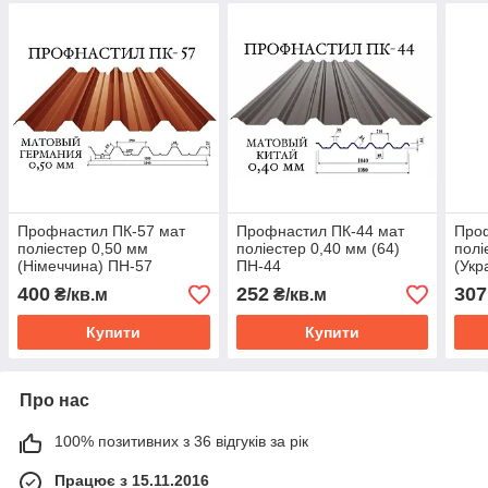
Профнастил ПК-57 мат
Профнастил ПК-44 мат
Про
поліестер 0,50 мм
поліестер 0,40 мм (64)
полі
(Німеччина) ПН-57
ПН-44
(Укр
400
252
307
₴/кв.м
₴/кв.м
Купити
Купити
Про нас
100% позитивних з 36 відгуків за рік
Працює з 15.11.2016