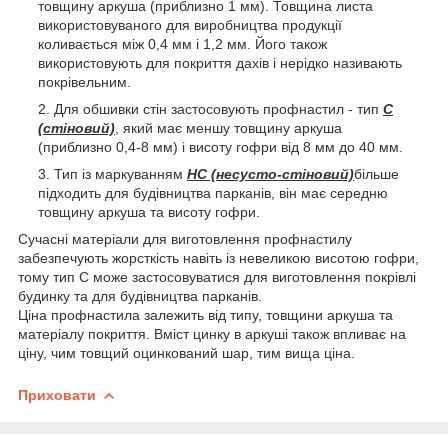
товщину аркуша (приблизно 1 мм). Товщина листа
використовуваного для виробництва продукції
коливається між 0,4 мм і 1,2 мм. Його також
використовують для покриття дахів і нерідко називають
покрівельним.
Для обшивки стін застосовують профнастил - тип
С
(стіновий)
, який має меншу товщину аркуша
(приблизно 0,4-8 мм) і висоту гофри від 8 мм до 40 мм.
Тип із маркуванням
НС (несусто-стіновий)
більше
підходить для будівництва парканів, він має середню
товщину аркуша та висоту гофри.
Сучасні матеріали для виготовлення профнастилу
забезпечують жорсткість навіть із невеликою висотою гофри,
тому тип С може застосовуватися для виготовлення покрівлі
будинку та для будівництва парканів.
Ціна профнастила залежить від типу, товщини аркуша та
матеріалу покриття. Вміст цинку в аркуші також впливає на
ціну, чим товщий оцинкований шар, тим вища ціна.
Приховати