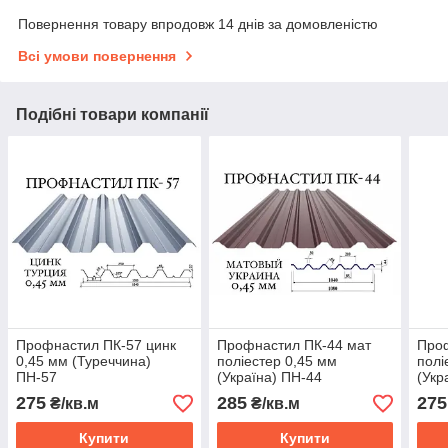
Повернення товару впродовж 14 днів за домовленістю
Всі умови повернення
Подібні товари компанії
Профнастил ПК-57 цинк
Профнастил ПК-44 мат
Про
0,45 мм (Туреччина)
поліестер 0,45 мм
полі
ПН-57
(Україна) ПН-44
(Укр
275
285
275
₴/кв.м
₴/кв.м
Купити
Купити