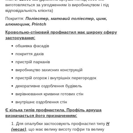
виготовляється за узгодженням із виробництвом і під
відповідальність клієнта)
Покриття:
Поліестер, матовий поліестер, цинк,
алюмоцинк, Printch
Кровольно-стіновий профнастил має широку сферу
застосування:
обшивка фасадів
покриття дахів
пристрій парканів
виробництво захисних конструкцій
пристрій огорож і внутрішніх перегородок
декоративне оздоблення будівель
вирівнювання кривини готових стін
внутрішнє оздоблення стін
Є кілька типів профнастила. Профіль аркуша
визначається його призначенням:
Для опалубки застосовують профнастил типу
Н
(несає)
, що має велику висоту гофри та велику