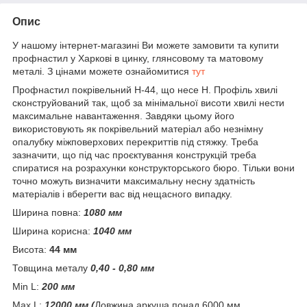
Опис
У нашому інтернет-магазині Ви можете замовити та купити
профнастил у Харкові в цинку, глянсовому та матовому
металі. З цінами можете ознайомитися
тут
Профнастил покрівельний Н-44, що несе H. Профіль хвилі
сконструйований так, щоб за мінімальної висоти хвилі нести
максимальне навантаження. Завдяки цьому його
використовують як покрівельний матеріал або незнімну
опалубку міжповерхових перекриттів під стяжку. Треба
зазначити, що під час проєктування конструкцій треба
спиратися на розрахунки конструкторського бюро. Тільки вони
точно можуть визначити максимальну несну здатність
матеріалів і вберегти вас від нещасного випадку.
Ширина повна:
1080 мм
Ширина корисна:
1040 мм
Висота:
44 мм
Товщина металу
0,40 - 0,80 мм
Min L:
200 мм
Max L:
12000 мм (
Довжина аркуша понад 6000 мм