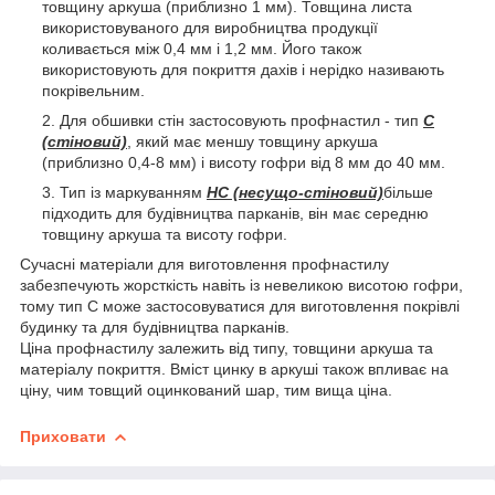
товщину аркуша (приблизно 1 мм). Товщина листа
використовуваного для виробництва продукції
коливається між 0,4 мм і 1,2 мм. Його також
використовують для покриття дахів і нерідко називають
покрівельним.
Для обшивки стін застосовують профнастил - тип
С
(стіновий)
, який має меншу товщину аркуша
(приблизно 0,4-8 мм) і висоту гофри від 8 мм до 40 мм.
Тип із маркуванням
НС (несущо-стіновий)
більше
підходить для будівництва парканів, він має середню
товщину аркуша та висоту гофри.
Сучасні матеріали для виготовлення профнастилу
забезпечують жорсткість навіть із невеликою висотою гофри,
тому тип С може застосовуватися для виготовлення покрівлі
будинку та для будівництва парканів.
Ціна профнастилу залежить від типу, товщини аркуша та
матеріалу покриття. Вміст цинку в аркуші також впливає на
ціну, чим товщий оцинкований шар, тим вища ціна.
Приховати