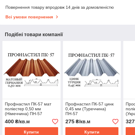
Повернення товару впродовж 14 днів за домовленістю
Всі умови повернення
Подібні товари компанії
Профнастил ПК-57 мат
Профнастил ПК-57 цинк
Про
поліестер 0,50 мм
0,45 мм (Туреччина)
полі
(Німеччина) ПН-57
ПН-57
(Укр
400
275
327
₴/кв.м
₴/кв.м
Купити
Купити