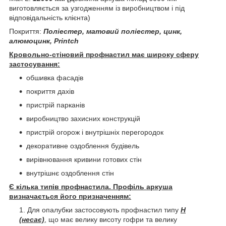
виготовляється за узгодженням із виробництвом і під
відповідальність клієнта)
Покриття:
Поліестер, матовий поліестер, цинк,
алюмоцинк, Printch
Кровольно-стіновий профнастил має широку сферу
застосування:
обшивка фасадів
покриття дахів
пристрій парканів
виробництво захисних конструкцій
пристрій огорож і внутрішніх перегородок
декоративне оздоблення будівель
вирівнювання кривини готових стін
внутрішнє оздоблення стін
Є кілька типів профнастила. Профіль аркуша
визначається його призначенням:
Для опалубки застосовують профнастил типу
Н
(несає)
, що має велику висоту гофри та велику