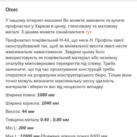
Опис
У нашому інтернет-магазині Ви можете замовити та купити
профнастил у Харкові в цинку, глянсовому та матовому
металі. З цінами можете ознайомитися
тут
Профнактил покрівельний Н-44, що несе H. Профіль хвилі
сконструйований так, щоб за мінімальної висоти хвилі нести
максимальне навантаження. Завдяки цьому його
використовують як покрівельний матеріал або незнімну
опалубку міжповерхових перекриттів під стяжку. Треба
зазначити, що під час проєктування конструкцій треба
спиратися на розрахунки конструкторського бюро. Тільки вони
точно можуть визначити максимальну несну здатність
матеріалів і вберегти вас від нещасного випадку.
Ширина повна:
1080 мм
Ширина корисна:
1040 мм
Висота:
44 мм
Товщина металу
0,40 - 0,80 мм
Min L:
200 мм
Max L:
12000 мм (
Довжина аркуша понад 6000 мм