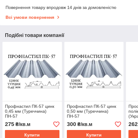
Повернення товару впродовж 14 днів за домовленістю
Всі умови повернення
Подібні товари компанії
Профнастил ПК-57 цинк
Профнастил ПК-57 цинк
Про
0,45 мм (Туреччина)
0,50 мм (Туреччина)
полі
ПН-57
ПН-57
(Укр
275
300
262
₴/кв.м
₴/кв.м
Купити
Купити