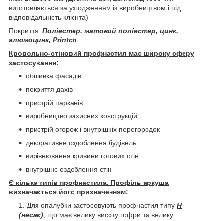
виготовляється за узгодженням із виробництвом і під
відповідальність клієнта)
Покриття:
Поліестер, матовий поліестер, цинк,
алюмоцинк, Printch
Кровольно-стіновий профнастил має широку сферу
застосування:
обшивка фасадів
покриття дахів
пристрій парканів
виробництво захисних конструкцій
пристрій огорож і внутрішніх перегородок
декоративне оздоблення будівель
вирівнювання кривини готових стін
внутрішнє оздоблення стін
Є кілька типів профнастила. Профіль аркуша
визначається його призначенням:
Для опалубки застосовують профнастил типу
Н
(несає)
, що має велику висоту гофри та велику