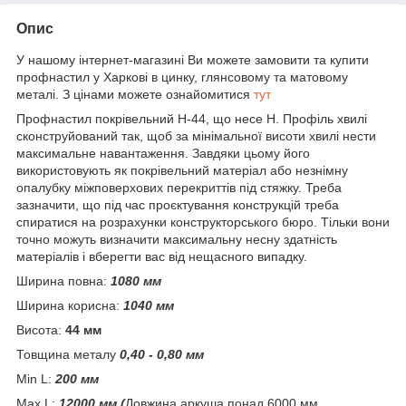
Опис
У нашому інтернет-магазині Ви можете замовити та купити
профнастил у Харкові в цинку, глянсовому та матовому
металі. З цінами можете ознайомитися
тут
Профнастил покрівельний Н-44, що несе H. Профіль хвилі
сконструйований так, щоб за мінімальної висоти хвилі нести
максимальне навантаження. Завдяки цьому його
використовують як покрівельний матеріал або незнімну
опалубку міжповерхових перекриттів під стяжку. Треба
зазначити, що під час проєктування конструкцій треба
спиратися на розрахунки конструкторського бюро. Тільки вони
точно можуть визначити максимальну несну здатність
матеріалів і вберегти вас від нещасного випадку.
Ширина повна:
1080 мм
Ширина корисна:
1040 мм
Висота:
44 мм
Товщина металу
0,40 - 0,80 мм
Min L:
200 мм
Max L:
12000 мм (
Довжина аркуша понад 6000 мм