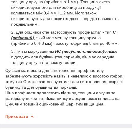
товщину аркуша (приблизно 1 мм). Товщина листа
використовуваного для виробництва продукції
коливається між 0,4 мм і 1,2 мм. Його також
використовують для покриття дахів і нерідко називають
покрівельним.
Для обшивки стін застосовують профнастил - тип
С
(стіновий)
, який має меншу товщину аркуша
(приблизно 0,4-8 мм) і висоту гофри від 8 мм до 40 мм.
Тип із маркуванням
НС (несусто-стіновий)
більше
підходить для будівництва парканів, він має середню
товщину аркуша та висоту гофри.
Сучасні матеріали для виготовлення профнастилу
забезпечують жорсткість навіть із невеликою висотою гофри,
тому тип С може застосовуватися для виготовлення покрівлі
будинку та для будівництва парканів.
Ціна профнастилу залежить від типу, товщини аркуша та
матеріалу покриття. Вміст цинку в аркуші також впливає на
ціну, чим товщий оцинкований шар, тим вища ціна.
Приховати