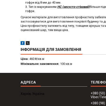
гофри від 8 мм до 40 мм.
Тип із маркуванням
НС (несусто-стіновий)
більше під
гофри.
Сучасні матеріали для виготовлення профнастилу забезп
застосовуватися для виготовлення покрівлі будинку та дл
Ціна профнастилу залежить від типу, товщини аркуша та м
оцинкований шар, тим вища ціна.
ІНФОРМАЦІЯ ДЛЯ ЗАМОВЛЕННЯ
Ціна:
460 ₴/кв.м
Мінімальне замовлення:
100 кв.м
+380 (50)
Харків, Україна
Viber/Te
+380 (98)