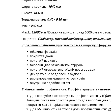
Ширина повна:
1080 мм
Ширина корисна:
1040 мм
Висота:
44 мм
Товщина металу
0,40 - 0,80 мм
Min L:
200 мм
Max L:
12000 мм (
Довжина аркуша понад 6000 мм виготовля
Покриття:
Поліестер, матовий поліестер, цинк, алюмоцинк,
Кровольно-стіновий профнастил має широку сферу за
обшивка фасадів
покриття дахів
пристрій парканів
виробництво захисних конструкцій
пристрій огорож і внутрішніх перегородок
декоративне оздоблення будівель
вирівнювання кривини готових стін
внутрішнє оздоблення стін
Є кілька типів профнастила. Профіль аркуша визнача
Для опалубки застосовують профнастил типу
Н (не
Товщина листа використовуваного для виробництва про
покриття дахів і нерідко називають покрівельним.
Для обшивки стін застосовують профнастил - тип
С