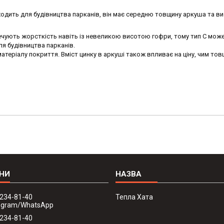
ходить для будівництва парканів, він має середню товщину аркуша та в
ечують жорсткість навіть із невеликою висотою гофри, тому тип С мож
я будівництва парканів.
атеріалу покриття. Вміст цинку в аркуші також впливає на ціну, чим то
 234-81-40
Тепла Хата
legram/WhatsApp
 234-81-40