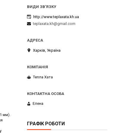
http://www.teplaxata.kh.ua
teplaxata.kh@gmail.com
Харків, Україна
Тепла Хата
Елена
1 мм).
ля
ГРАФІК РОБОТИ
у