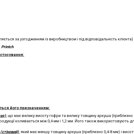
ється за узгодженням із виробництвом і під відповідальність клієнта)
 Printch
стосування:
ється його призначенням:
сає)
, що має велику висоту гофри та велику товщину аркуша (приблизно 
дукції коливається між 0,4 мм і 1,2 мм. Його також використовують д
 (стіновий)
, який має меншу товщину аркуша (приблизно 0,4-8 мм) і висот