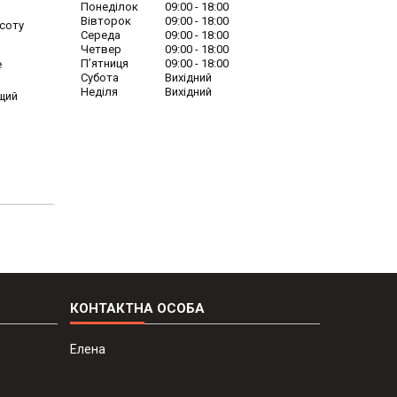
Понеділок
09:00
18:00
Вівторок
09:00
18:00
исоту
Середа
09:00
18:00
Четвер
09:00
18:00
Пʼятниця
09:00
18:00
е
Субота
Вихідний
Неділя
Вихідний
вщий
Елена