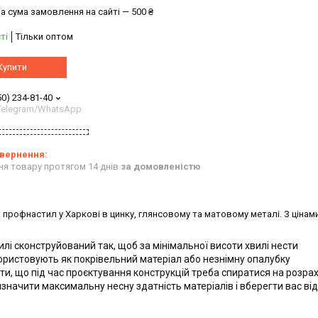
а сума замовлення на сайті — 500 ₴
ті
Тільки оптом
Купити
50) 234-81-40
/Telegram/WhatsApp
ня товару протягом 14 днів
за домовленістю
 профнастил у Харкові в цинку, глянсовому та матовому металі. З ціна
лі сконструйований так, щоб за мінімальної висоти хвилі нести
ристовують як покрівельний матеріал або незнімну опалубку
ти, що під час проєктування конструкцій треба спиратися на розра
значити максимальну несну здатність матеріалів і вберегти вас від