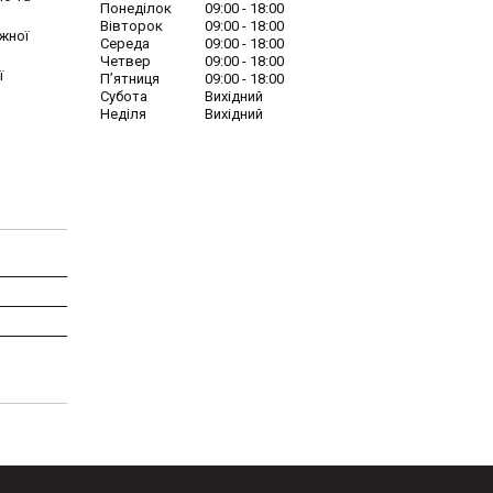
Понеділок
09:00
18:00
Вівторок
09:00
18:00
ожної
Середа
09:00
18:00
Четвер
09:00
18:00
ї
Пʼятниця
09:00
18:00
Субота
Вихідний
Неділя
Вихідний