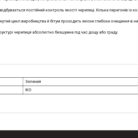
відбувається постійний контроль якості черепиці. Кілька перегонів із к
нутий цикл виробництва й бітум проходить якісне глибоке очищення в не
руктурі черепиця абсолютно безшумна під час дощу або граду.
Зелений
IKO