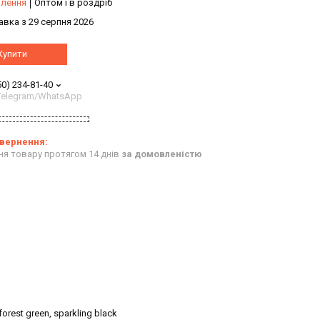
влення
Оптом і в роздріб
авка з 29 серпня 2026
Купити
50) 234-81-40
/Telegram/WhatsApp
ня товару протягом 14 днів
за домовленістю
 forest green, sparkling black