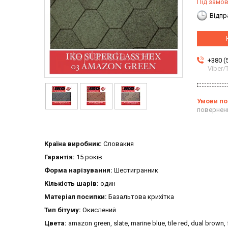
Під замо
Відпр
+380 (
Viber
повернен
Країна виробник:
Словакия
Гарантія:
15 років
Форма нарізування:
Шестигранник
Кількість шарів:
один
Матеріал посипки:
Базальтова крихітка
Тип бітуму:
Окислений
Цвета:
amazon green, slate, marine blue, tile red, dual brown,