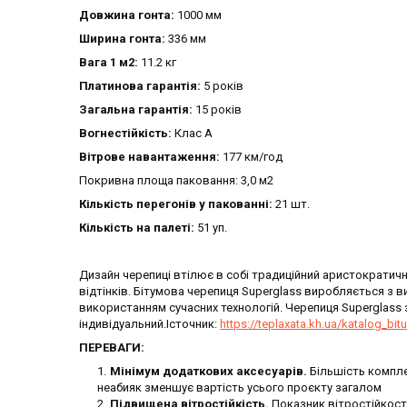
Довжина гонта:
1000 мм
Ширина гонта:
336 мм
Вага 1 м2:
11.2 кг
Платинова гарантія:
5 років
Загальна гарантія:
15 років
Вогнестійкість:
Клас А
Вітрове навантаження:
177 км/год
Покривна площа паковання: 3,0 м2
Кількість перегонів у пакованні:
21 шт.
Кількість на палеті:
51 уп.
Дизайн черепиці втілює в собі традиційний аристократични
відтінків. Бітумова черепиця Superglass виробляється з 
використанням сучасних технологій. Черепиця Superglas
індивідуальний.Істочник:
https://teplaxata.kh.ua/katalog_bi
ПЕРЕВАГИ:
Мінімум додаткових аксесуарів.
Більшість компле
неабияк зменшує вартість усього проєкту загалом
Підвищена вітростійкість.
Показник вітростійкості