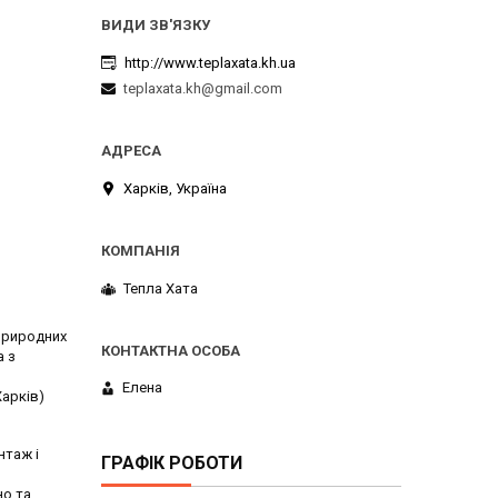
http://www.teplaxata.kh.ua
teplaxata.kh@gmail.com
Харків, Україна
Тепла Хата
 природних
а з
Елена
Харків)
нтаж і
ГРАФІК РОБОТИ
но та