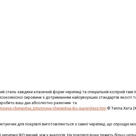
й стиль завдяки класичній формі черепиці та спеціальній колірній гамі
високоякісної сировини з дотриманням найсуворіших стандартів якості т
s зробить ваш дах абсолютно разючим та
tumnaya-cherepitsa_bitumnaya-cherepitsa-iko-superglass.htm
© Tепла Хата (
ктуючих для покрівлі виготовляються з самої черепиці, що спрощує мо
 черепиці IKO вищий, ніж у аналогів. На покрівлі вона лежить більш щіль