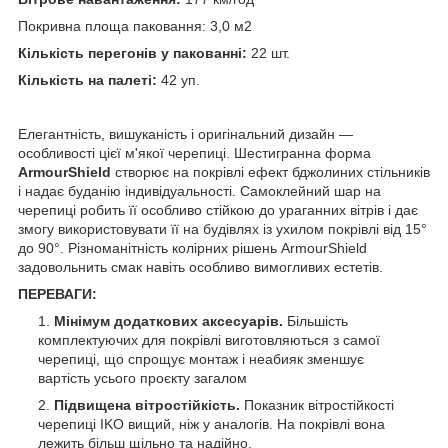
Покривна площа паковання: 3,0 м2
Кількість перегонів у пакованні:
22 шт.
Кількість на палеті:
42 уп.
Елегантність, вишуканість і оригінальний дизайн —
особливості цієї м'якої черепиці. Шестигранна форма
ArmourShield
створює на покрівлі ефект бджолиних стільників
і надає буданію індивідуальності. Самоклейний шар на
черепиці робить її особливо стійкою до ураганних вітрів і дає
змогу використовувати її на будівлях із ухилом покрівлі від 15°
до 90°. Різноманітність колірних рішень ArmourShield
задовольнить смак навіть особливо вимогливих естетів.
ПЕРЕВАГИ:
Мінімум додаткових аксесуарів.
Більшість
комплектуючих для покрівлі виготовляються з самої
черепиці, що спрощує монтаж і неабияк зменшує
вартість усього проєкту загалом
Підвищена вітростійкість.
Показник вітростійкості
черепиці IKO вищий, ніж у аналогів. На покрівлі вона
лежить більш щільно та надійно.