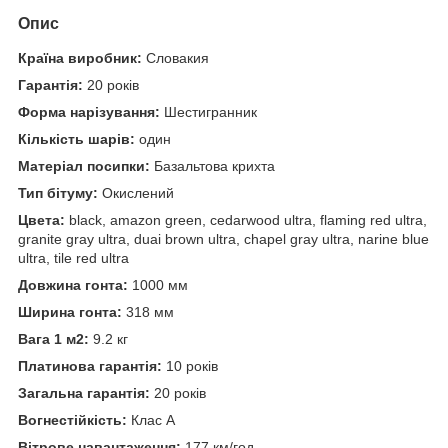
Опис
Країна виробник:
Словакия
Гарантія:
20 років
Форма нарізування:
Шестигранник
Кількість шарів:
один
Матеріал посипки:
Базальтова крихта
Тип бітуму:
Окислений
Цвета:
black, amazon green, cedarwood ultra, flaming red ultra,
granite gray ultra, duai brown ultra, chapel gray ultra, narine blue
ultra, tile red ultra
Довжина гонта:
1000 мм
Ширина гонта:
318 мм
Вага 1 м2:
9.2 кг
Платинова гарантія:
10 років
Загальна гарантія:
20 років
Вогнестійкість:
Клас А
Вітрове навантаження:
177 км/год