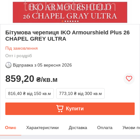
Бітумова черепиця IKO Armourshield Plus 26
CHAPEL GREY ULTRA
Під замовлення
Опт і роздріб
Відправка з
05 вересня 2026
859,20
₴/кв.м
816,40 ₴
від 150 кв.м
773,10 ₴
від 300 кв.м
Купити
Опис
Характеристики
Доставка
Оплата
Умови п