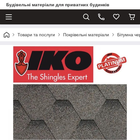
Будівельні матеріали для приватних будинків
Товари та послуги
Покрівельні матеріали
Бітумна ч