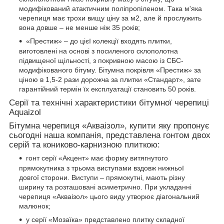
модифікований атактичним поліпропіленом. Така м'яка
черепиця має трохи вищу ціну за м2, але й прослужить
вона довше – не менше ніж 35 років;
«Престиж» – до цієї колекції входять плитки,
виготовлені на основі з посиленого склополотна
підвищеної щільності, з покривною масою із СБС-
модифікованого бітуму. Бітумна покрівля «Престиж» за
ціною в 1,5-2 рази дорожча за плитки «Стандарт», зате
гарантійний термін їх експлуатації становить 50 років.
Серії та технічні характеристики бітумної черепиці
Aquaizol
Бітумна черепиця «Акваізол», купити яку пропонує
сьогодні наша компанія, представлена гонтом двох
серій та кониково-карнизною плиткою:
гонт серії «Акцент» має форму витягнутого
прямокутника з трьома виступами вздовж нижньої
довгої сторони. Виступи – прямокутні, мають різну
ширину та розташовані асиметрично. При укладанні
черепиця «Акваізол» цього виду утворює діагональний
малюнок;
у серії «Мозаїка» представлено плитку складної