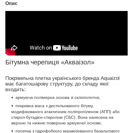
Опис
Бітумна черепиця «Акваізол»
Покрівельна плитка українського бренда Aquaizol
має багатошарову структуру, до складу якої
входить:
армуюча полімерна основа зі склополотна;
покривна маса з дистильованого бітуму,
модифікованого атактичним поліпропіленом (АПП) або
стирол-бутадієн-стиролом (СБС). Вона нанесена на
верхню та нижню поверхню армуючої основи;
посипка з гідрофобного керамізованого базальтового