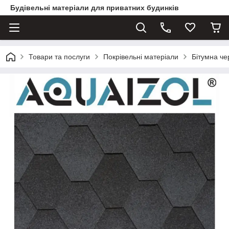
Будівельні матеріали для приватних будинків
Товари та послуги
Покрівельні матеріали
Бітумна ч