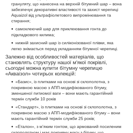
грануляту, що нанесена на верхній бітумний шар – вона
забезпечує декоративні властивості та захист черепиці
Aquaizol від ультрафіолетового випромінювання та
стирання;
самоклеючий шар для приклеювання гонта до
підкладкового килима;
нижній захисний шар із силіконізованої плівки, яка
легко знімається перед укладанням бітумної черепиці.
Залежно
від особливостей матеріалів, що
становлять структуру нашої м'якої покрівлі,
сьогодні можна купити бітумну черепицю
«Акваізол» чотирьох колекцій:
«Базис», із плитками на основі зі склополотна, з
покривною масою з АПП-модифікованого бітуму,
зменшеної питиомої ваги – вони мають гарантійний
термін служби 10 років
«Стандарт», із плитками на основі зі склополотна, з
покривною масою з АПП-модифікованого бітуму – вони
мають гарантійний термін служби 25 років;
«Еталон», з м'яким гонтом, що армований посиленим
склополотном і має покривну масу з бітуму, що