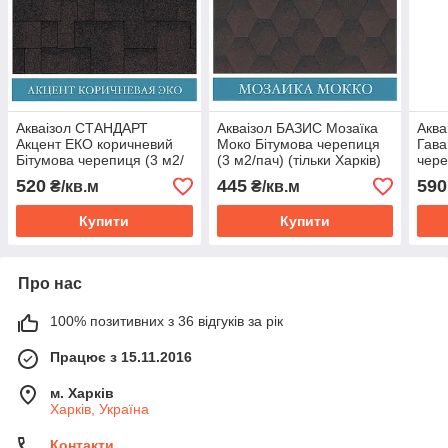
Акваізол СТАНДАРТ
Акваізол БАЗИС Мозаїка
Аква
Акцент ЕКО коричневий
Моко Бітумова черепиця
Гава
Бітумова черепиця (3 м2/
(3 м2/пач) (тільки Харків)
чере
пач) (тільки Харків)
(тіл
520
445
590
₴/кв.м
₴/кв.м
Купити
Купити
Про нас
100% позитивних з 36 відгуків за рік
Працює з 15.11.2016
м. Харків
Харків, Україна
Контакти