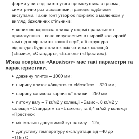
форми у вигляді витягнутого прямокутника з трьома,
симетрично розташованими, трапецієподібними
виступами. Такий гонт утворює покрівлю з малюнком у
вигляді бджолиних стільників;
кониково-карнизна плитка у формі правильного
прямокутника – вона випускається в широкій кольоровій
гамі під колір плиток кожної серії, а її структура
відповідає будові плиток всіх чотирьох колекцій
(«Базис», «Стандарт», «Еталон» і «Престиж»).
М'яка покрівля «Акваізол» має такі параметри та
характеристики:
довжину плиток – 1000 мм;
ширину плиток «Акцент» та «Мозаїка» – 320 мм;
ширину кониково-карнизної плитки – 250 мм;
питому вагу – 7 кг/м2 у колекції «Базис», 8 кг/м2 у
колекцій «Стандарт» та «Еталон», та 9,4 кг/м2 у колекції
«Престиж»;
мінімально допустимий кут нахилу – 12о;
допустиму температуру експлуатації від –40 до
+115о С;