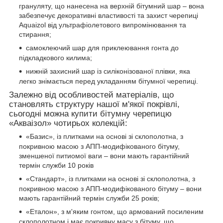
грануляту, що нанесена на верхній бітумний шар – вона
забезпечує декоративні властивості та захист черепиці
Aquaizol від ультрафіолетового випромінювання та
стирання;
самоклеючий шар для приклеювання гонта до
підкладкового килима;
нижній захисний шар із силіконізованої плівки, яка
легко знімається перед укладанням бітумної черепиці.
Залежно
від особливостей матеріалів, що
становлять структуру нашої м'якої покрівлі,
сьогодні можна купити бітумну черепицю
«Акваізол» чотирьох колекцій:
«Базис», із плитками на основі зі склополотна, з
покривною масою з АПП-модифікованого бітуму,
зменшеної питиомої ваги – вони мають гарантійний
термін служби 10 років
«Стандарт», із плитками на основі зі склополотна, з
покривною масою з АПП-модифікованого бітуму – вони
мають гарантійний термін служби 25 років;
«Еталон», з м'яким гонтом, що армований посиленим
склополотном і має покривну масу з бітуму, що