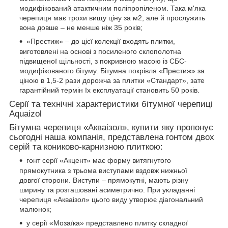
модифікований атактичним поліпропіленом. Така м'яка
черепиця має трохи вищу ціну за м2, але й прослужить
вона довше – не менше ніж 35 років;
«Престиж» – до цієї колекції входять плитки,
виготовлені на основі з посиленого склополотна
підвищеної щільності, з покривною масою із СБС-
модифікованого бітуму. Бітумна покрівля «Престиж» за
ціною в 1,5-2 рази дорожча за плитки «Стандарт», зате
гарантійний термін їх експлуатації становить 50 років.
Серії та технічні характеристики бітумної черепиці
Aquaizol
Бітумна черепиця «Акваізол», купити яку пропонує
сьогодні наша компанія, представлена гонтом двох
серій та кониково-карнизною плиткою:
гонт серії «Акцент» має форму витягнутого
прямокутника з трьома виступами вздовж нижньої
довгої сторони. Виступи – прямокутні, мають різну
ширину та розташовані асиметрично. При укладанні
черепиця «Акваізол» цього виду утворює діагональний
малюнок;
у серії «Мозаїка» представлено плитку складної