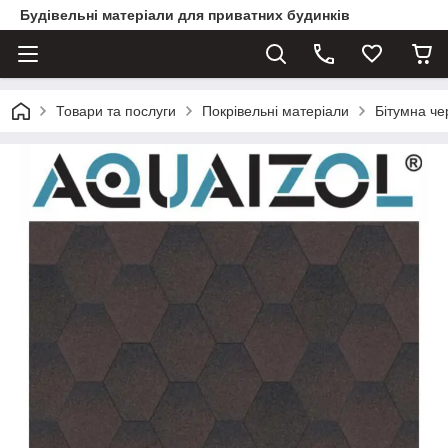
Будівельні матеріали для приватних будинків
Товари та послуги
Покрівельні матеріали
Бітумна ч