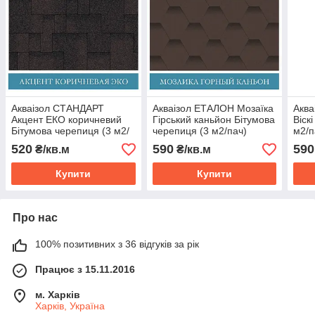
Акваізол СТАНДАРТ
Акваізол ЕТАЛОН Мозаїка
Аква
Акцент ЕКО коричневий
Гірський каньйон Бітумова
Віск
Бітумова черепиця (3 м2/
черепиця (3 м2/пач)
м2/п
пач) (тільки Харків)
(тільки Харків)
520
590
590
₴/кв.м
₴/кв.м
Купити
Купити
Про нас
100% позитивних з 36 відгуків за рік
Працює з 15.11.2016
м. Харків
Харків, Україна