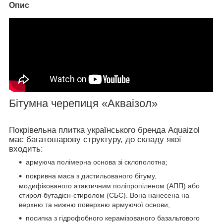
Опис
Бітумна черепиця «Акваізол»
Покрівельна плитка українського бренда Aquaizol
має багатошарову структуру, до складу якої
входить:
армуюча полімерна основа зі склополотна;
покривна маса з дистильованого бітуму,
модифікованого атактичним поліпропіленом (АПП) або
стирол-бутадієн-стиролом (СБС). Вона нанесена на
верхню та нижню поверхню армуючої основи;
посипка з гідрофобного керамізованого базальтового