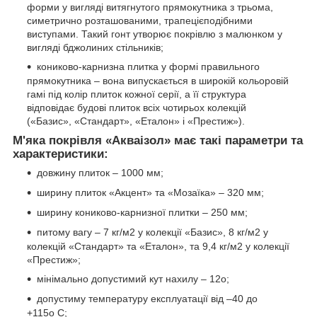
форми у вигляді витягнутого прямокутника з трьома,
симетрично розташованими, трапецієподібними
виступами. Такий гонт утворює покрівлю з малюнком у
вигляді бджолиних стільників;
кониково-карнизна плитка у формі правильного
прямокутника – вона випускається в широкій кольоровій
гамі під колір плиток кожної серії, а її структура
відповідає будові плиток всіх чотирьох колекцій
(«Базис», «Стандарт», «Еталон» і «Престиж»).
М'яка покрівля «Акваізол» має такі параметри та
характеристики:
довжину плиток – 1000 мм;
ширину плиток «Акцент» та «Мозаїка» – 320 мм;
ширину кониково-карнизної плитки – 250 мм;
питому вагу – 7 кг/м2 у колекції «Базис», 8 кг/м2 у
колекцій «Стандарт» та «Еталон», та 9,4 кг/м2 у колекції
«Престиж»;
мінімально допустимий кут нахилу – 12о;
допустиму температуру експлуатації від –40 до
+115о С;