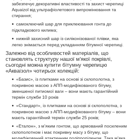
забезпечує декоративні властивості та захист черепиці
Aquaizol від ультрафіолетового випромінювання та
стирання;
самоклеючий шар для приклеювання гонта до
підкладкового килима;
нижній захисний шар із силіконізованої плівки, яка
легко знімається перед укладанням бітумної черепиці.
Залежно
від особливостей матеріалів, що
становлять структуру нашої м'якої покрівлі,
сьогодні можна купити бітумну черепицю
«Акваізол» чотирьох колекцій:
«Базис», із плитками на основі зі склополотна, з
покривною масою з АПП-модифікованого бітуму,
зменшеної питиомої ваги – вони мають гарантійний
термін служби 10 років
«Стандарт», із плитками на основі зі склополотна, з
покривною масою з АПП-модифікованого бітуму – вони
мають гарантійний термін служби 25 років;
«Еталон», з м'яким гонтом, що армований посиленим
склополотном і має покривну масу з бітуму, що
модифікований атактичним поліпропіленом. Така м'яка