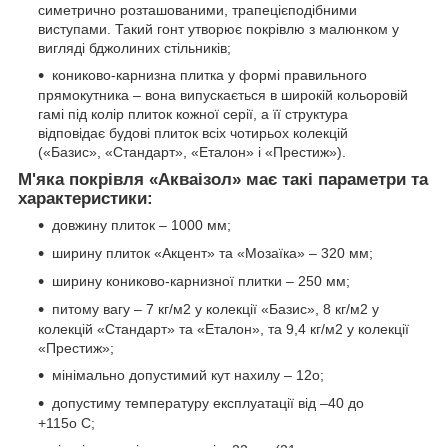
симетрично розташованими, трапецієподібними
виступами. Такий гонт утворює покрівлю з малюнком у
вигляді бджолиних стільників;
кониково-карнизна плитка у формі правильного
прямокутника – вона випускається в широкій кольоровій
гамі під колір плиток кожної серії, а її структура
відповідає будові плиток всіх чотирьох колекцій
(«Базис», «Стандарт», «Еталон» і «Престиж»).
М'яка покрівля «Акваізол» має такі параметри та
характеристики:
довжину плиток – 1000 мм;
ширину плиток «Акцент» та «Мозаїка» – 320 мм;
ширину кониково-карнизної плитки – 250 мм;
питому вагу – 7 кг/м2 у колекції «Базис», 8 кг/м2 у
колекцій «Стандарт» та «Еталон», та 9,4 кг/м2 у колекції
«Престиж»;
мінімально допустимий кут нахилу – 12о;
допустиму температуру експлуатації від –40 до
+115о С;