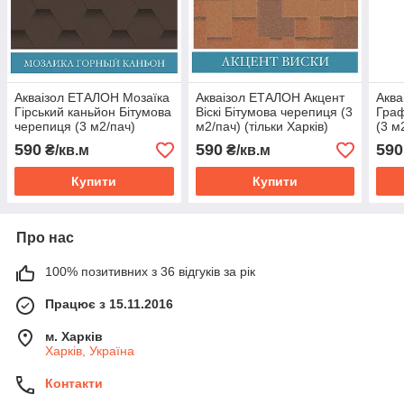
Акваізол ЕТАЛОН Мозаїка
Акваізол ЕТАЛОН Акцент
Аква
Гірський каньйон Бітумова
Віскі Бітумова черепиця (3
Граф
черепиця (3 м2/пач)
м2/пач) (тільки Харків)
(3 м
(тільки Харків)
590
590
590
₴/кв.м
₴/кв.м
Купити
Купити
Про нас
100% позитивних з 36 відгуків за рік
Працює з 15.11.2016
м. Харків
Харків, Україна
Контакти