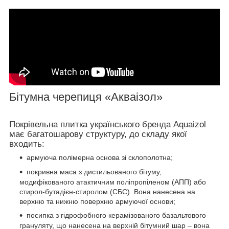
Бітумна черепиця «Акваізол»
Покрівельна плитка українського бренда Aquaizol
має багатошарову структуру, до складу якої
входить:
армуюча полімерна основа зі склополотна;
покривна маса з дистильованого бітуму,
модифікованого атактичним поліпропіленом (АПП) або
стирол-бутадієн-стиролом (СБС). Вона нанесена на
верхню та нижню поверхню армуючої основи;
посипка з гідрофобного керамізованого базальтового
грануляту, що нанесена на верхній бітумний шар – вона