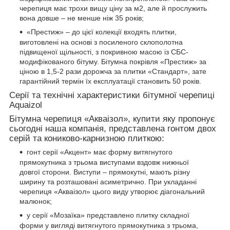
черепиця має трохи вищу ціну за м2, але й прослужить
вона довше – не менше ніж 35 років;
«Престиж» – до цієї колекції входять плитки,
виготовлені на основі з посиленого склополотна
підвищеної щільності, з покривною масою із СБС-
модифікованого бітуму. Бітумна покрівля «Престиж» за
ціною в 1,5-2 рази дорожча за плитки «Стандарт», зате
гарантійний термін їх експлуатації становить 50 років.
Серії та технічні характеристики бітумної черепиці
Aquaizol
Бітумна черепиця «Акваізол», купити яку пропонує
сьогодні наша компанія, представлена гонтом двох
серій та кониково-карнизною плиткою:
гонт серії «Акцент» має форму витягнутого
прямокутника з трьома виступами вздовж нижньої
довгої сторони. Виступи – прямокутні, мають різну
ширину та розташовані асиметрично. При укладанні
черепиця «Акваізол» цього виду утворює діагональний
малюнок;
у серії «Мозаїка» представлено плитку складної
форми у вигляді витягнутого прямокутника з трьома,