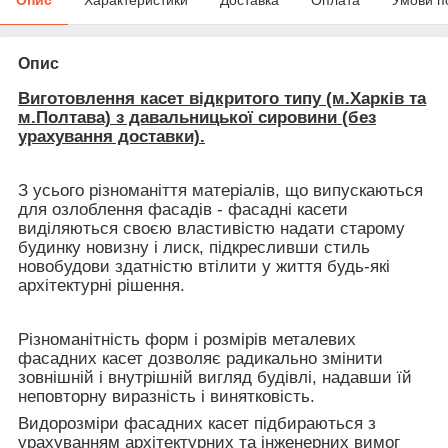
Опис
Виготовлення касет відкритого типу (м.Харків та
м.Полтава) з давальницької сировини (без
урахування доставки).
З усього різноманіття матеріалів, що випускаються
для озлоблення фасадів - фасадні касети
виділяються своєю властивістю надати старому
будинку новизну і лиск, підкресливши стиль
новобудови здатністю втілити у життя будь-які
архітектурні рішення.
Різноманітність форм і розмірів металевих
фасадних касет дозволяє радикально змінити
зовнішній і внутрішній вигляд будівлі, надавши їй
неповторну виразність і винятковість.
Видорозміри фасадних касет підбираються з
урахуванням архітектурних та інженерних вимог