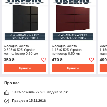
Фасадна касета
Фасадна касета
Фаса
0,525x0,525 Україна
1,15х0,525 Україна
1,15
матполіестер 0,50 мм
поліестер 0,50 мм
матп
350
470
490
₴
₴
Купити
Купити
Про нас
100% позитивних з 36 відгуків за рік
Працює з 15.11.2016