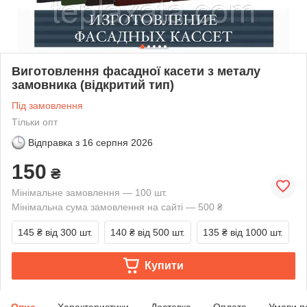
Виготовлення фасадної касети з металу
замовника (відкритий тип)
Під замовлення
Тільки опт
Відправка з
16 серпня 2026
150
₴
Мінімальне замовлення — 100 шт.
Мінімальна сума замовлення на сайті — 500 ₴
145 ₴
від 300 шт.
140 ₴
від 500 шт.
135 ₴
від 1000 шт.
Купити
Опис
Характеристики
Доставка
Оплата
Умови п