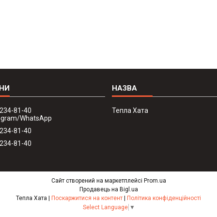
 234-81-40
Тепла Хата
legram/WhatsApp
 234-81-40
 234-81-40
Сайт створений на маркетплейсі
Prom.ua
Продавець на Bigl.ua
Тепла Хата |
Поскаржитися на контент
|
Політика конфіденційності
Select Language
▼