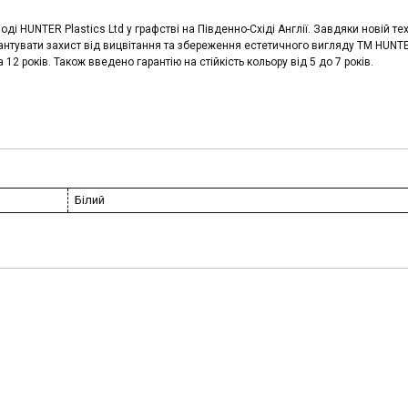
і HUNTER Plastics Ltd у графстві на Південно-Східі Англії. Завдяки новій тех
антувати захист від вицвітання та збереження естетичного вигляду ТМ HUNT
2 років. Також введено гарантію на стійкість кольору від 5 до 7 років.
Білий