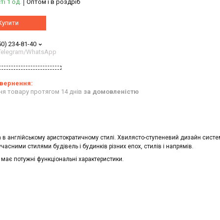
ті 1 од.
Оптом і в роздріб
Купити
50) 234-81-40
/Telegram/WhatsApp
ня товару протягом 14 днів
за домовленістю
а в англійському аристократичному стилі. Хвилясто-ступеневий дизайн сист
учасними стилями будівель і будинків різних епох, стилів і напрямів.
 має потужні функціональні характеристики.