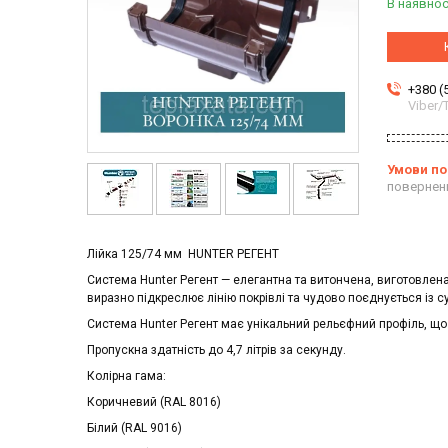
В наявнос
+380 (
Viber
повернен
Лійка 125/74 мм HUNTER РЕГЕНТ
Система
Hunter Регент
— елегантна та витончена, виготовлен
виразно підкреслює лінію покрівлі та чудово поєднується із с
Система
Hunter Регент
має унікальний рельєфний профіль, що
Пропускна здатність до 4,7 літрів за секунду.
Колірна гама:
Коричневий (RAL 8016)
Білий (RAL 9016)