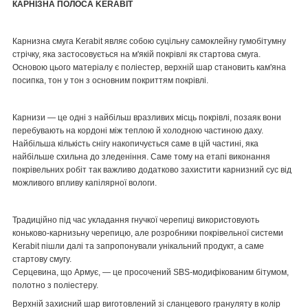
КАРНІЗНА ПОЛОСА KERABIT
Карнизна смуга Kerabit являє собою суцільну самоклейну гумобітумну
стрічку, яка застосовується на м'якій покрівлі як стартова смуга.
Основою цього матеріалу є поліестер, верхній шар становить кам'яна
посипка, тон у тон з основним покриттям покрівлі.
Карнизи — це одні з найбільш вразливих місць покрівлі, позаяк вони
перебувають на кордоні між теплою й холодною частиною даху.
Найбільша кількість снігу накопичується саме в цій частині, яка
найбільше схильна до зледеніння. Саме тому на етапі виконання
покрівельних робіт так важливо додатково захистити карнизний сус від
можливого впливу капілярної вологи.
Традиційно під час укладання гнучкої черепиці використовують
коньково-карнизьну черепицю, але розробники покрівельної системи
Kerabit пішли далі та запропонували унікальний продукт, а саме
стартову смугу.
Серцевина, що Армує, — це просочений SBS-модифікованим бітумом,
полотно з поліестеру.
Верхній захисний шар виготовлений зі сланцевого грануляту в колір