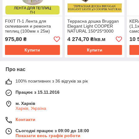
FIXIT П-1 Лента для
Террасна дошка Bruggan
KER
склеивания и ремонта
Elegant Light COOPER
(1,1
теплиц (100мм х 25м)
NATURAL 150*25*3000
сам
(0,45 м2)
975,80
4 274,70
10 
₴
₴/кв.м
Купити
Купити
Про нас
100% позитивних з 36 відгуків за рік
Працює з 15.11.2016
м. Харків
Харків, Україна
Контакти
Сьогодні працює з 09:00 до 18:00
Показати весь графік роботи