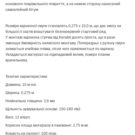
основного покрівельного покриття, а на нижню сторону нанесений
самоклейний бітум.
Розміри карнизної смуги становлять 0,275 х 10,0 м, що дає змогу на
більшості скатів влаштувати безперервний стартовий ряд.
У монтажі карнизна стрічка від Kerabit досить проста, що в рази
зменшує ймовірність неякісного монтажу. Попередньо з рулону смуги
знімається клейова плівка, після чого приклеюється по карнизу.
Укладається матеріал на підкладковий килим, поверх планки
крапельника.
Технічні характеристики:
Довжина:
10 м.пог.
Ширина:
0,275 м
Номінальна товщина:
3,6 мм
Щільність армувальної основи:
150-180 г/м2
Вага:
12 кг/рул.
Корисна площа матеріалу в пакованні:
2,75 м.кв.
Кількість на паллеті:
100 упак.