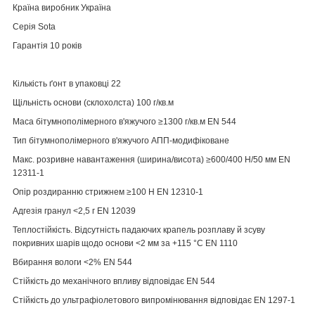
Країна виробник Україна
Серія Sota
Гарантія 10 років
Кількість ґонт в упаковці
22
Щільність основи (склохолста)
100 г/кв.м
Маса бітумнополімерного в'яжучого
≥1300 г/кв.м EN 544
Тип бітумнополімерного в'яжучого
АПП-модифіковане
Макс. розривне навантаження (ширина/висота)
≥600/400 Н/50 мм EN
12311-1
Опір роздиранню стрижнем
≥100 Н EN 12310-1
Адгезія гранул
<2,5 г EN 12039
Теплостійкість. Відсутність падаючих крапель розплаву й зсуву
покривних шарів щодо основи
<2 мм за +115 °C EN 1110
Вбирання вологи
<2% EN 544
Стійкість до механічного впливу
відповідає EN 544
Стійкість до ультрафіолетового випромінювання
відповідає EN 1297-1