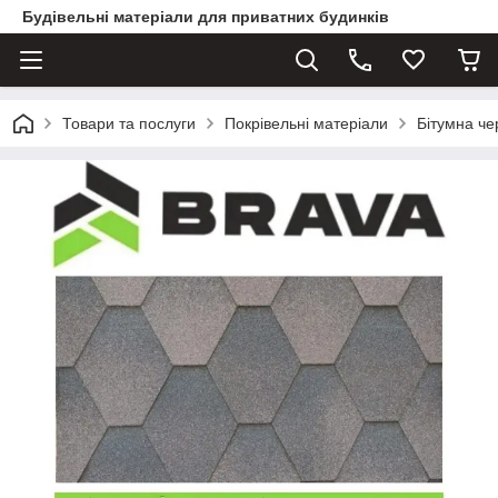
Будівельні матеріали для приватних будинків
Товари та послуги
Покрівельні матеріали
Бітумна ч