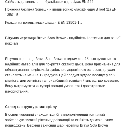
Стійкість до виникнення бульбашок
відповідає EN 544
Пожежна безпека
Зовнішній вплив вогню: класифікація B roof (t1) EN
13501-5
Реакція на вогонь: класифікація Е EN 13501-1...
Бітумна черепиця Brava Sota Brown -
надійність і естетика для вашої
покрівлі
Бітумна черепиця
Brava Sota Brown
є одним з найбільш сучасних та
надійних матеріалів для покриття скатних дахів. Вона призначена для
облаштування покрівель із суцільною дерев'яною основою, де ухил
становить
не менше 12 градусів
. Цей продукт чудово поєднує у собі
міцність, довговічність та привабливий зовнішній вигляд, що дозволяє
йому витримувати як суворі погодні умови, так і довготривале
використання.
Склад та структура матеріалу
В основі черепиці знаходиться бітумнополімерний ґонт, який
забезпечує високий рівень гідроізоляції та стійкість до механічних
пошкоджень. Верхній захисний шар черепиці
Brava Sota Brown