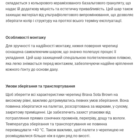
складається з кольорового керамізованого базальтового грануляту, що
надає їй додаткову міцність та естетичну привабливість. Цей шар також
захищає матеріал від ультрафіолетового випромінювання, що дозволяє
зберігати колір і структуру на протязі всього терміну експлуатації.
Особливості монтажу
Для зручності та надійності монтажу, нижня поверхня черепиці
оснащена самоклеючим шаром, що значно полегшує процес її
укладання. Цей шар захищений спеціальною поліетиленовою плівкою,
яка легко знімається перед монтажем, забезпечуючи надійне кріплення
кожного ґонту до основи даху.
Умови зберігання та транспортування
Щоб зберегти всі характеристики черепиці
Brava Sota Brown
на
високому рівні, важливо дотримуватись певних умов зберігання. Вона
повинна зберігатися на палетах, розсортована за марками, у сухому,
закритому приміщенні. Це забезпечить захист упаковки від
потрапляння прямих сонячних променів, перегріву, дощу та вологи.
Температура зберігання та транспортування не повинна
перевищувати
+40 °C
. Також важливо, щоб палети з черепицею не
розміщувалися більше ніж в один ряд по висоті.