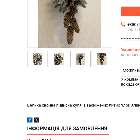
+380 (
Viber
повернен
У компані
покидаюч
Велика хвойна підвісна куля із засніжених литих гілок ял
ІНФОРМАЦІЯ ДЛЯ ЗАМОВЛЕННЯ