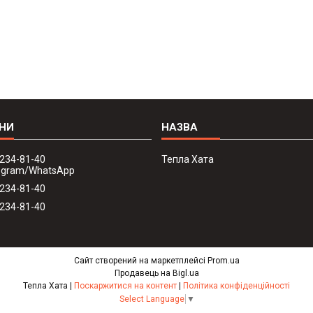
 234-81-40
Тепла Хата
legram/WhatsApp
 234-81-40
 234-81-40
Сайт створений на маркетплейсі
Prom.ua
Продавець на Bigl.ua
Тепла Хата |
Поскаржитися на контент
|
Політика конфіденційності
Select Language
▼