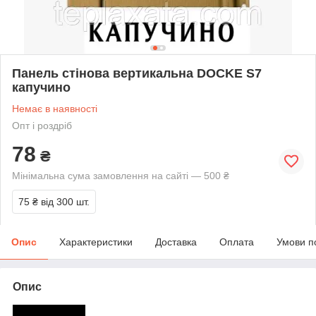
Панель стінова вертикальна DOCKE S7
капучино
Немає в наявності
Опт і роздріб
78
₴
Мінімальна сума замовлення на сайті — 500 ₴
75 ₴
від 300 шт.
Опис
Характеристики
Доставка
Оплата
Умови п
Опис