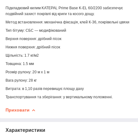
Підкладковий килим KATEPAL Prime Base K-EL 60/2200
забезпечує
подвійний захист покрівлі від криги та косого дощу.
Метод встановлення:
механічна фіксація, клей К-36, покрівельні цвяхи
Тип бітуму:
СБС — модифікований
Верхня поверхня:
дрібний пісок
Нижня поверхня:
дрібний пісок
Щільність:
1.7 кг/м2
Товщина:
1.5 мм
Розмір рулону:
20 м х 1 м
Вага рулону:
28 кг
Витрата:
в 1,10 разів перевищує площу даху
Транспортування та зберігання:
у вертикальному положенні.
Приховати
Характеристики