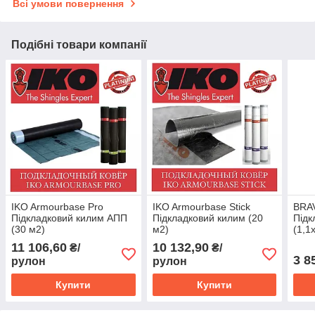
Всі умови повернення
Подібні товари компанії
IKO Armourbase Pro
IKO Armourbase Stick
BRA
Підкладковий килим АПП
Підкладковий килим (20
Підк
(30 м2)
м2)
(1,1
11 106,60
10 132,90
₴/
₴/
3 8
рулон
рулон
Купити
Купити