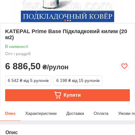
KATEPAL Prime Base Підкладковий килим (20
м2)
В наявності
Опт і роздріб
6 886,50
₴/рулон
6 542 ₴
від 5 рулонів
6 198 ₴
від 15 рулонів
Купити
Опис
Характеристики
Доставка
Оплата
Умови п
Опис