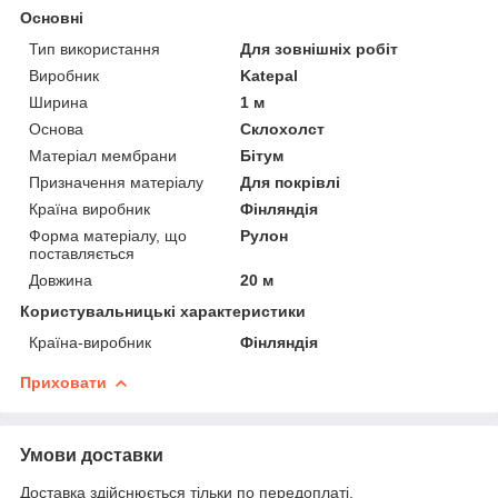
Основні
Тип використання
Для зовнішніх робіт
Виробник
Katepal
Ширина
1 м
Основа
Склохолст
Матеріал мембрани
Бітум
Призначення матеріалу
Для покрівлі
Країна виробник
Фінляндія
Форма матеріалу, що
Рулон
поставляється
Довжина
20 м
Користувальницькі характеристики
Країна-виробник
Фінляндія
Приховати
Умови доставки
Доставка здійснюється тільки по передоплаті.