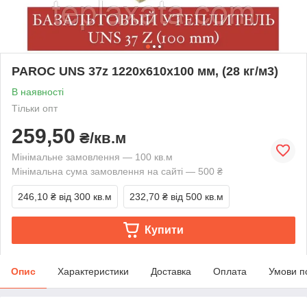
PAROC UNS 37z 1220х610х100 мм, (28 кг/м3)
В наявності
Тільки опт
259,50
₴/кв.м
Мінімальне замовлення — 100 кв.м
Мінімальна сума замовлення на сайті — 500 ₴
246,10 ₴
від 300 кв.м
232,70 ₴
від 500 кв.м
Купити
Опис
Характеристики
Доставка
Оплата
Умови п