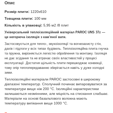
Опис
Розмір плити:
1220х610
Товщина плити:
100 мм
Кількість в упаковці:
5,95 м2 /8 плит
Універсальний теплоізоляційний матеріал PAROC UNS 37z —
це негорюча ізоляція з кам'яної вати.
Застосовується для тепло-, звукоізоляції та вогнезахисту стін,
дахів і підлоги у всіх типах будівель. Теплоізоляційна плита гнучка
та пружна, вирізняється легкістю оброблення та монтажу. Ізоляція
не дає зсідання та не втрачає своїх властивостей у процесі
експлуатації. Достатня щільність плити перешкоджає конвекції,
тому опір теплопередаванню зберігається навіть у дуже холодні
зими.
Теплоізоляційні матеріали PAROC застосовні в широкому
діапазоні температур. Сполучний починає випаровуватися за
температури вище ніж 200 °C. Ізоляційні характеристики
залишаються незмінними, але міцність на стискання слабшає.
Матеріали на основі базальтового волокна мають
температуру випікання вище 1000 °C.