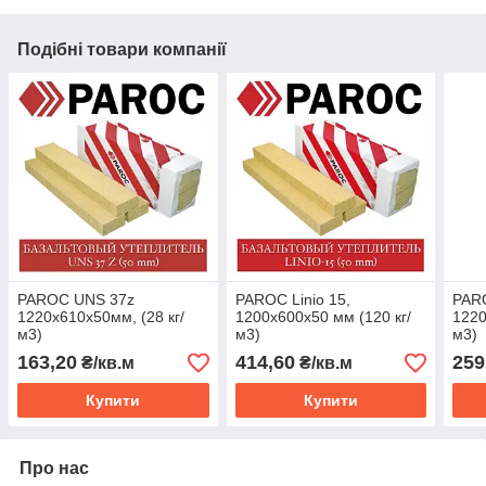
Подібні товари компанії
PAROC UNS 37z
PAROC Linio 15,
PAR
1220х610х50мм, (28 кг/
1200х600х50 мм (120 кг/
1220
м3)
м3)
м3)
163,20
414,60
259
₴/кв.м
₴/кв.м
Купити
Купити
Про нас