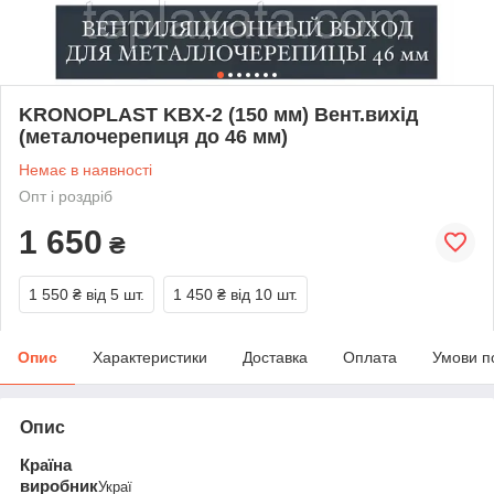
KRONOPLAST KBХ-2 (150 мм) Вент.вихід
(металочерепиця до 46 мм)
Немає в наявності
Опт і роздріб
1 650
₴
1 550 ₴
від 5 шт.
1 450 ₴
від 10 шт.
Опис
Характеристики
Доставка
Оплата
Умови п
Опис
Країна
виробник
Украї