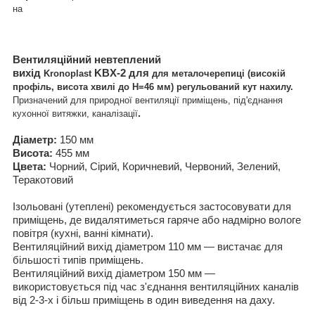
на
Вентиляційний невтеплений
вихід
KBХ-2 для
Kronoplast
для металочерепиці (висок
ій
профіль
, висота хвилі до
Н=46 мм)
регульований кут нахилу.
Призначений для природної вентиляції приміщень, під'єднання
.
кухонної витяжки, каналізації
Діаметр:
150 мм
Висота:
455 мм
Цвета:
Чорний, Сірий, Коричневий, Червоний, Зелений,
Теракотовий
Ізольовані (утеплені) рекомендується застосовувати для
приміщень, де видалятиметься гаряче або надмірно вологе
повітря (кухні, ванні кімнати).
Вентиляційний вихід діаметром 110 мм — вистачає для
більшості типів приміщень.
Вентиляційний вихід діаметром 150 мм —
використовується під час з'єднання вентиляційних каналів
від 2-3-х і більш приміщень в один виведення на даху.