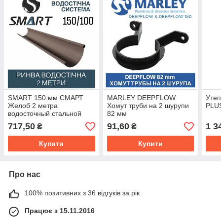
SMART 150 мм СМАРТ
MARLEY DEEPFLOW
Уте
Желоб 2 метра
Хомут труби на 2 шурупи
PLUS
водосточный стальной
82 мм
металлический
717,50
91,60
1 3
₴
₴
Купити
Купити
Про нас
100% позитивних з 36 відгуків за рік
Працює з 15.11.2016