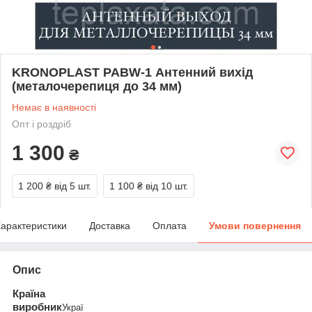
KRONOPLAST PABW-1 Антенний вихід
(металочерепиця до 34 мм)
Немає в наявності
Опт і роздріб
1 300
₴
1 200 ₴
від 5 шт.
1 100 ₴
від 10 шт.
арактеристики
Доставка
Оплата
Умови повернення
Опис
Країна
виробник
Украї