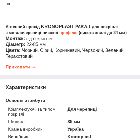
на
KRONOPLAST
Антенний прохід
PABW-1
для покрівлі
з
металочерепиці високої
профілю
(висота хвилі до 34 мм)
Монтаж:
під покриттям
Діаметр:
22-85 мм
Цвета:
Чорний, Сірий, Коричневий, Червоний, Зелений,
Теракотовий
Приховати
Характеристики
Основні атрибути
Комплектуючі за типом
Для черепиці
покрівлі
Ширина
85 мм
Країна виробник
Україна
Виробник
Kronoplast