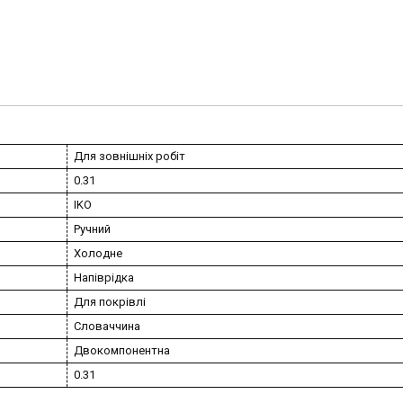
Для зовнішніх робіт
0.31
IKO
Ручний
Холодне
Напіврідка
Для покрівлі
Словаччина
Двокомпонентна
0.31