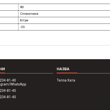
80
Словаччина
Бітум
-20
 234-81-40
Тепла Хата
legram/WhatsApp
 234-81-40
 234-81-40