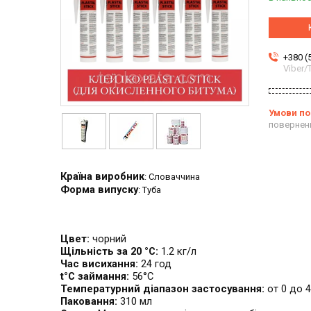
+380 (
Viber
повернен
Країна виробник
: Словаччина
Форма випуску
: Туба
Цвет:
чорний
Щільність за 20 °C:
1.2 кг/л
Час висихання:
24 год
t°C займання:
56°C
Температурний діапазон застосування:
от 0 до 
Паковання:
310 мл