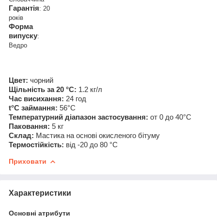
Гарантія
: 20
років
Форма
випуску
:
Ведро
Цвет:
чорний
Щільність за 20 °C:
1.2 кг/л
Час висихання:
24 год
t°C займання:
56°C
Температурний діапазон застосування:
от 0 до 40°C
Паковання:
5 кг
Склад:
Мастика на основі окисленого бітуму
Термостійкість:
від -20 до 80 °C
Приховати
Характеристики
Основні атрибути