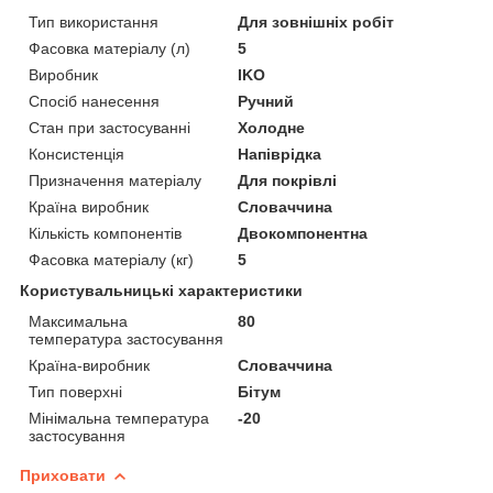
Тип використання
Для зовнішніх робіт
Фасовка матеріалу (л)
5
Виробник
IKO
Спосіб нанесення
Ручний
Стан при застосуванні
Холодне
Консистенція
Напіврідка
Призначення матеріалу
Для покрівлі
Країна виробник
Словаччина
Кількість компонентів
Двокомпонентна
Фасовка матеріалу (кг)
5
Користувальницькі характеристики
Максимальна
80
температура застосування
Країна-виробник
Словаччина
Тип поверхні
Бітум
Мінімальна температура
-20
застосування
Приховати