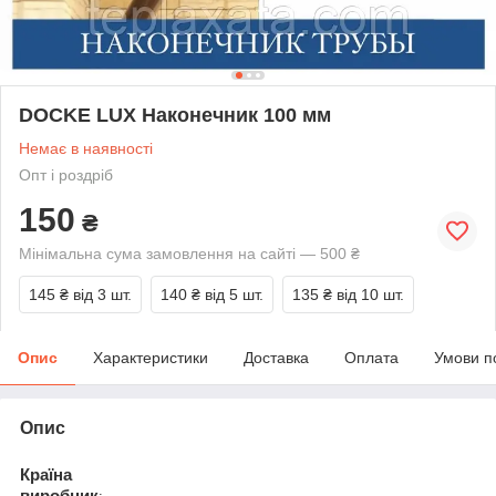
DOCKE LUX Наконечник 100 мм
Немає в наявності
Опт і роздріб
150
₴
Мінімальна сума замовлення на сайті — 500 ₴
145 ₴
від 3 шт.
140 ₴
від 5 шт.
135 ₴
від 10 шт.
Опис
Характеристики
Доставка
Оплата
Умови п
Опис
Країна
виробник