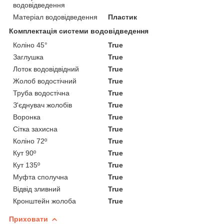
водовідведення
Матеріал водовідведення
Пластик
Комплектація системи водовідведення
Коліно 45°
True
Заглушка
True
Лоток водовідвідний
True
Жолоб водостічний
True
Труба водостічна
True
З'єднувач жолобів
True
Воронка
True
Сітка захисна
True
Коліно 72º
True
Кут 90º
True
Кут 135º
True
Муфта сполучна
True
Відвід зливний
True
Кронштейн жолоба
True
Приховати