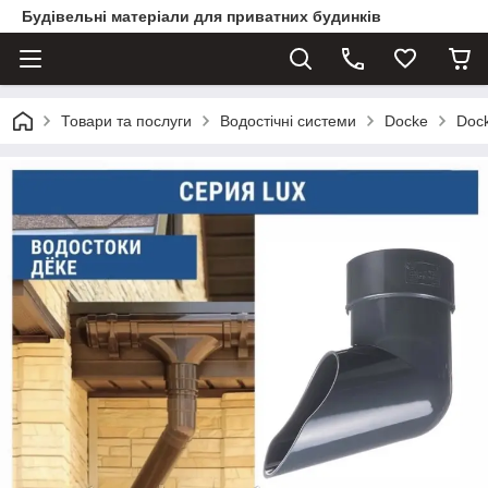
Будівельні матеріали для приватних будинків
Товари та послуги
Водостічні системи
Docke
Dock