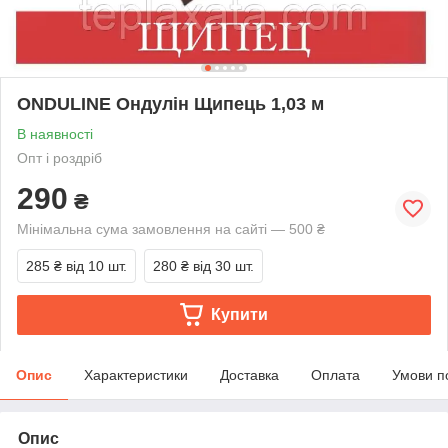
ONDULINE Ондулін Щипець 1,03 м
В наявності
Опт і роздріб
290
₴
Мінімальна сума замовлення на сайті — 500 ₴
285 ₴
від 10 шт.
280 ₴
від 30 шт.
Купити
Опис
Характеристики
Доставка
Оплата
Умови п
Опис