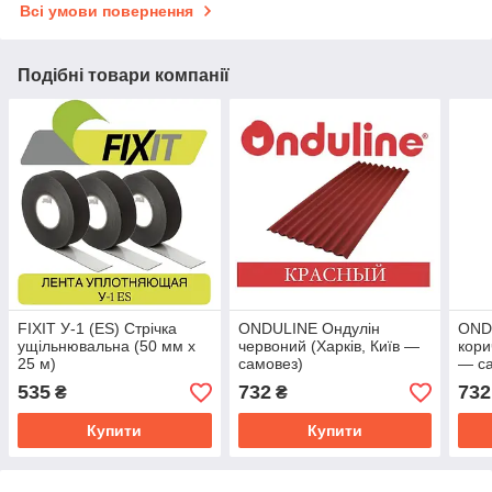
Всі умови повернення
Подібні товари компанії
FIXIT У-1 (ES) Стрічка
ONDULINE Ондулін
OND
ущільнювальна (50 мм х
червоний (Харків, Київ —
кори
25 м)
самовез)
— с
535
732
732
₴
₴
Купити
Купити