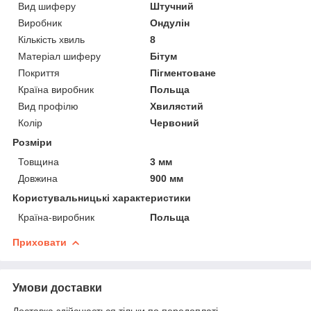
Вид шиферу
Штучний
Виробник
Ондулін
Кількість хвиль
8
Матеріал шиферу
Бітум
Покриття
Пігментоване
Країна виробник
Польща
Вид профілю
Хвилястий
Колір
Червоний
Розміри
Товщина
3 мм
Довжина
900 мм
Користувальницькі характеристики
Країна-виробник
Польща
Приховати
Умови доставки
Доставка здійснюється тільки по передоплаті.