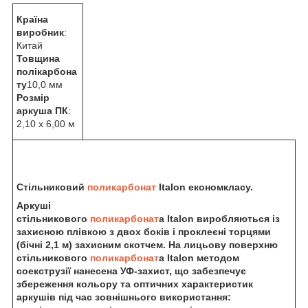
Країна
виробник
:
Китай
Товщина
полікарбона
ту
10,0 мм
Розмір
аркуша ПК
:
2,10 х 6,00 м
Стільниковий
поликарбонат
Italon економкласу.
Аркуші
стільникового
поликарбонат
а
Italon
виробляються із
захисною плівкою з двох боків і проклеєні торцями
(бічні 2,1 м) захисним скотчем. На лицьову поверхню
стільникового
поликарбонат
а Italon методом
соекструзії нанесена УФ-захист, що забезпечує
збереження кольору та оптичних характеристик
аркушів під час зовнішнього використання: