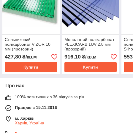
Стільниковий
Монолітний полікарбонат
Стіл
полікарбонат VIZOR 10
PLEXICARB 1UV 2,8 мм
пол
мм (прозорий)
(прозорий)
Silh
мм (
427,80
916,10
553
₴/кв.м
₴/кв.м
Купити
Купити
Про нас
100% позитивних з 36 відгуків за рік
Працює з 15.11.2016
м. Харків
Харків, Україна