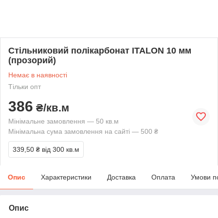
Стільниковий полікарбонат ITALON 10 мм
(прозорий)
Немає в наявності
Тільки опт
386
₴/кв.м
Мінімальне замовлення — 50 кв.м
Мінімальна сума замовлення на сайті — 500 ₴
339,50 ₴
від 300 кв.м
Опис
Характеристики
Доставка
Оплата
Умови п
Опис