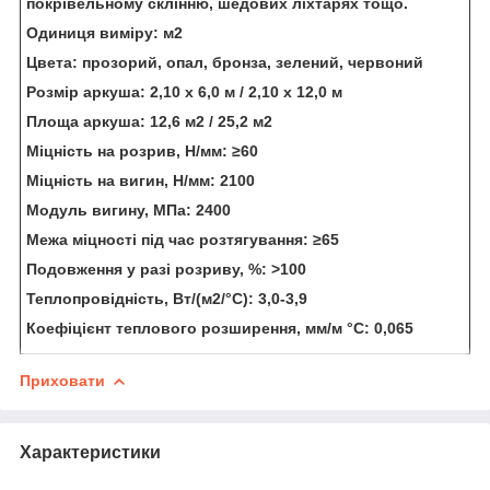
покрівельному склінню, шедових ліхтарях тощо.
Одиниця виміру:
м2
Цвета:
прозорий, опал, бронза, зелений, червоний
Розмір аркуша:
2,10 х 6,0 м / 2,10 х 12,0 м
Площа аркуша:
12,6 м2 / 25,2 м2
Міцність на розрив, Н/мм:
≥60
Міцність на вигин, Н/мм:
2100
Модуль вигину, МПа:
2400
Межа міцності під час розтягування:
≥65
Подовження у разі розриву, %: >100
Теплопровідність, Вт/(м2/°С):
3,0-3,9
Коефіцієнт теплового розширення, мм/м °C:
0,065
Приховати
Характеристики