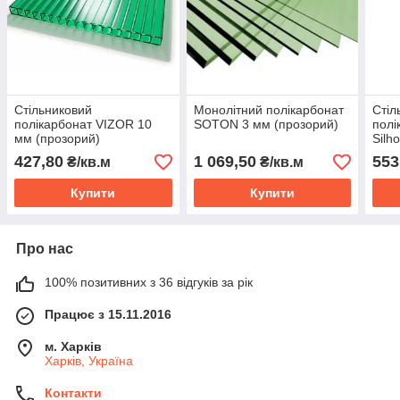
Стільниковий
Монолітний полікарбонат
Стіл
полікарбонат VIZOR 10
SOTON 3 мм (прозорий)
пол
мм (прозорий)
Silh
мм (
427,80
1 069,50
553
₴/кв.м
₴/кв.м
Купити
Купити
Про нас
100% позитивних з 36 відгуків за рік
Працює з 15.11.2016
м. Харків
Харків, Україна
Контакти