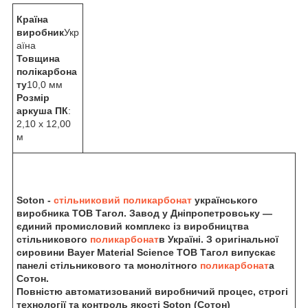
Країна
виробник
Укр
аїна
Товщина
полікарбона
ту
10,0 мм
Розмір
аркуша ПК
:
2,10 х 12,00
м
Soton -
стільниковий
поликарбонат
українського
виробника
ТОВ Тагол. Завод у Дніпропетровську —
єдиний промисловий комплекс із виробництва
стільникового
поликарбонат
в Україні. З оригінальної
сировини Bayer Material Science ТОВ Тагол випускає
панелі стільникового та монолітного
поликарбонат
а
Сотон.
Повністю автоматизований виробничий процес, строгі
технології та контроль якості Soton (Сотон)