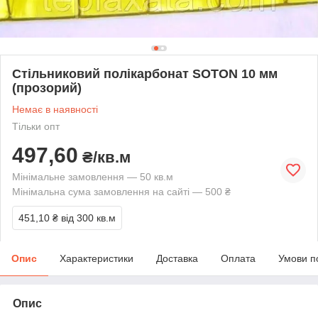
Стільниковий полікарбонат SOTON 10 мм
(прозорий)
Немає в наявності
Тільки опт
497,60
₴/кв.м
Мінімальне замовлення — 50 кв.м
Мінімальна сума замовлення на сайті — 500 ₴
451,10 ₴
від 300 кв.м
Опис
Характеристики
Доставка
Оплата
Умови п
Опис