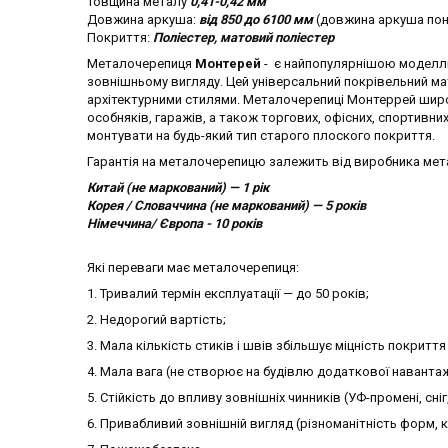
Товщина металу
0,41-0,42 мм
Довжина аркуша:
від 850 до 6100 мм
(довжина аркуша пон
Покриття:
Поліестер, матовий поліестер
Металочерепиця
Монтерей
- є найпопулярнішою моделл
зовнішньому вигляду. Цей універсальний покрівельний мат
архітектурними стилями. Металочерепиці Монтеррей широк
особняків, гаражів, а також торгових, офісних, спортивних
монтувати на будь-який тип старого плоского покриття.
Гарантія на металочерепицю залежить від виробника мет
Китай (не маркований) — 1 рік
Корея / Словаччина (не маркований) — 5 років
Німеччина/ Європа - 10 років
Які переваги має металочерепиця:
1. Тривалий термін експлуатації — до 50 років;
2. Недорогий вартість;
3. Мала кількість стиків і швів збільшує міцність покрит
4. Мала вага (не створює на будівлю додаткової навантаж
5. Стійкість до впливу зовнішніх чинників (УФ-промені, сніг
6. Привабливий зовнішній вигляд (різноманітність форм, кв