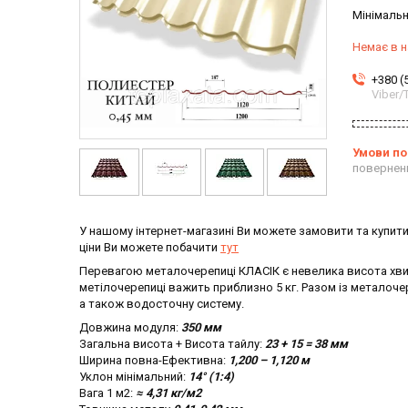
Мінімальн
Немає в н
+380 (
Viber
повернен
У нашому інтернет-магазині Ви можете замовити та купити
ціни Ви можете побачити
тут
Перевагою металочерепиці КЛАСІК є невелика висота хвил
метілочерепиці важить приблизно 5 кг. Разом із металоч
а також водосточну систему.
Довжина модуля:
350 мм
Загальна висота + Висота тайлу:
23 + 15 = 38 мм
Ширина повна-Ефективна:
1,200 – 1,120 м
Уклон мінімальний:
14° (1:4)
Вага 1 м2:
≈ 4,31 кг/м2