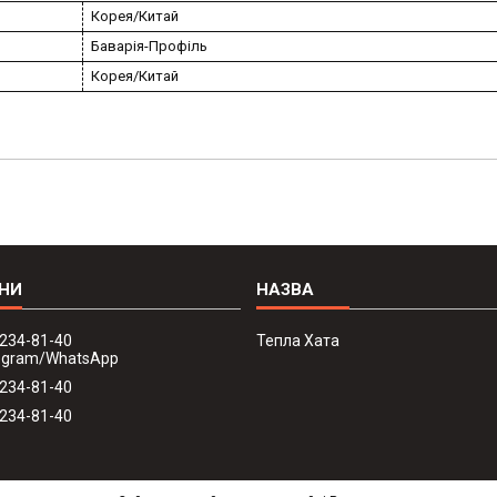
Корея/Китай
Баварія-Профіль
Корея/Китай
 234-81-40
Тепла Хата
legram/WhatsApp
 234-81-40
 234-81-40