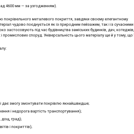
ад 4600 мм — за узгодженням).
ю покрівельного металевого покриття, завдяки своєму елегантному
еріал чудово поєднується як із природним пейзажем, так і із сучасними
о застосовують під час будівництва заміських будинків, дач, котеджів
 і промислових споруд. Універсальність цього матеріалу ще й у тому, що 
алу:
тя і дає змогу змонтувати покрівлю якнайшвидше;
ення і недорога вартість транспортування);
, дощ, град);
ітів і покриттів);