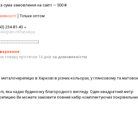
а сума замовлення на сайті — 500 ₴
аявності
Тільки оптом
50) 234-81-40
/Telegram/WhatsApp
ня товару протягом 14 днів
за домовленістю
 металочерепицю в Харкові в різних кольорах, у глянсовому та матовом
і, яка надає будиночку благородного вигляду. Один квадратний метр
ерепицею Ви можете замовити повний набір комплектуючих покрівельних