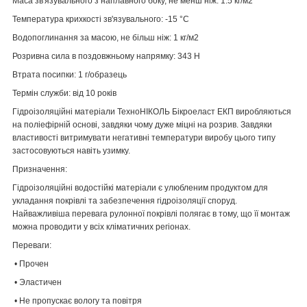
Маса зв'язувального з наплавного боку, не менш ніж: 1.5 кг/м2
Температура крихкості зв'язувального: -15 °С
Водопоглинання за масою, не більш ніж: 1 кг/м2
Розривна сила в поздовжньому напрямку: 343 Н
Втрата посипки: 1 г/образець
Термін служби: від 10 років
Гідроізоляційні матеріали ТехноНІКОЛЬ Бікроеласт ЕКП виробляються
на поліефірній основі, завдяки чому дуже міцні на розрив. Завдяки
властивості витримувати негативні температури виробу цього типу
застосовуються навіть узимку.
Призначення:
Гідроізоляційні водостійкі матеріали є улюбленим продуктом для
укладання покрівлі та забезпечення гідроізоляції споруд.
Найважливіша перевага рулонної покрівлі полягає в тому, що її монтаж
можна проводити у всіх кліматичних регіонах.
Переваги:
• Прочен
• Эластичен
• Не пропускає вологу та повітря