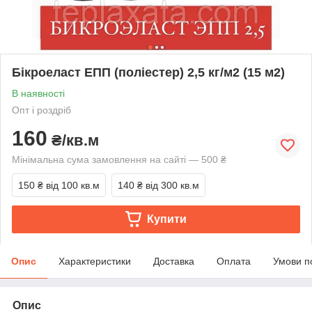
Бікроеласт ЕПП (поліестер) 2,5 кг/м2 (15 м2)
В наявності
Опт і роздріб
160
₴/кв.м
Мінімальна сума замовлення на сайті — 500 ₴
150 ₴
від 100 кв.м
140 ₴
від 300 кв.м
Купити
Опис
Характеристики
Доставка
Оплата
Умови п
Опис