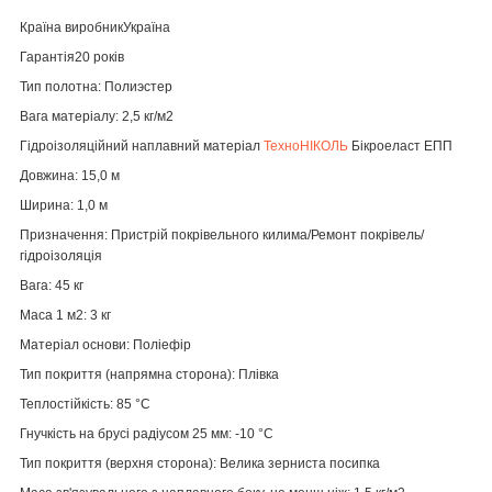
Країна виробник
Україна
Гарантія
20 років
Тип полотна
: Полиэстер
Вага матеріалу
: 2,5 кг/м2
Гідроізоляційний наплавний матеріал
ТехноНІКОЛЬ
Бікроеласт ЕПП
Довжина: 15,0 м
Ширина: 1,0 м
Призначення: Пристрій покрівельного килима/Ремонт покрівель/
гідроізоляція
Вага: 45 кг
Маса 1 м2: 3 кг
Матеріал основи: Поліефір
Тип покриття (напрямна сторона): Плівка
Теплостійкість: 85 °С
Гнучкість на брусі радіусом 25 мм: -10 °С
Тип покриття (верхня сторона): Велика зерниста посипка