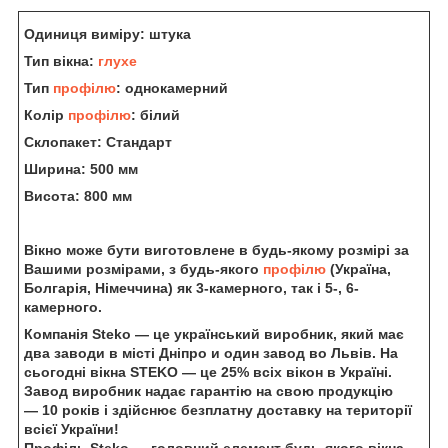
Одиниця виміру: штука
Тип вікна:
глухе
Тип
профілю
: однокамерний
Колір
профілю
: білий
Склопакет: Стандарт
Ширина: 500 мм
Висота: 800 мм
Вікно може бути виготовлене в будь-якому розмірі за
Вашими розмірами, з будь-якого
профілю
(Україна,
Болгарія, Німеччина) як 3-камерного, так і 5-, 6-
камерного.
Компанія Steko — це український виробник, який має
два заводи в місті Дніпро и один завод во Львів. На
сьогодні вікна STEKO — це 25% всіх вікон в Україні.
Завод виробник надає гарантію на свою продукцію
— 10 років і здійснює безплатну доставку на території
всієї України!
Профіль Steko — головний елемент будь-якого вікна.