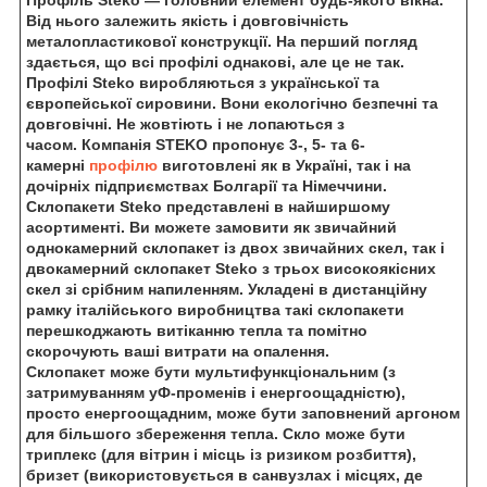
Від нього залежить якість і довговічність
металопластикової конструкції. На перший погляд
здається, що всі профілі однакові, але це не так.
Профілі Steko виробляються з української та
європейської сировини. Вони екологічно безпечні та
довговічні. Не жовтіють і не лопаються з
часом. Компанія STEKO пропонує 3-, 5- та 6-
камерні
профілю
виготовлені як в Україні, так і на
дочірніх підприємствах Болгарії та Німеччини.
Склопакети Steko представлені в найширшому
асортименті. Ви можете замовити як звичайний
однокамерний склопакет із двох звичайних скел, так і
двокамерний склопакет Steko з трьох високоякісних
скел зі срібним напиленням. Укладені в дистанційну
рамку італійського виробництва такі склопакети
перешкоджають витіканню тепла та помітно
скорочують ваші витрати на опалення.
Склопакет може бути мультифункціональним (з
затримуванням уФ-променів і енергоощадністю),
просто енергоощадним, може бути заповнений аргоном
для більшого збереження тепла. Скло може бути
триплекс (для вітрин і місць із ризиком розбиття),
бризет (використовується в санвузлах і місцях, де