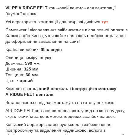
VILPE AIRIDGE FELT
коньковий вентиль для вентиляції
бітумної покрівлі
Усі аератори та вентиляції для покрівлі дивіться
тут
Самовитяг і відправляння здійснюється після повної оплати з
Харкова або Києва, уточнюйте наявність необхідної кількості
до оформлення замовлення на сайті!
Країна виробник:
Фінляндія
Одиниця виміру: штука
Довжина:
590 мм
Ширина:
325 мм
Товщина:
30 мм
Цвет:
чорний
Комплект:
коньковий вентиль і інструкція з монтажу
AIRIDGE FELT вентиля.
Встановлюється під час монтажу та на готову покрівлю.
AIRIDGE FELT ковзани встановлюють у ряд по ковзану даху,
скріплюючи їх за допомогою торцевих застібок-вставок.
Коньковий аератор застосовується для забезпечення
повітрообміну та видалення надлишкової вологи з