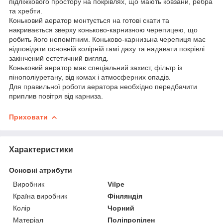
підліжкового простору на покрівлях, що мають ковзани, ребра
та хребти.
Коньковий аератор монтується на готові скати та
накривається зверху коньково-карнизною черепицею, що
робить його непомітним. Коньково-карнизьна черепиця має
відповідати основній колірній гамі даху та надавати покрівлі
закінчений естетичний вигляд.
Коньковий аератор має спеціальний захист, фільтр із
пінополіуретану, від комах і атмосферних опадів.
Для правильної роботи аератора необхідно передбачити
приплив повітря від карниза.
Приховати
Характеристики
Основні атрибути
Виробник
Vilpe
Країна виробник
Фінляндія
Колір
Чорний
Матеріал
Поліпропілен