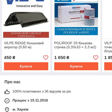
VILPE RIDGE Коньковий
POLIROOF 33 Кінькова
VILP
аератор (0,60 м)
стрічка (0,33х10 = 3,3 м2)
точк
біту
450
1 650
1 8
₴
₴
Купити
Купити
Про нас
100% позитивних з 36 відгуків за рік
Працює з 15.11.2016
м. Харків