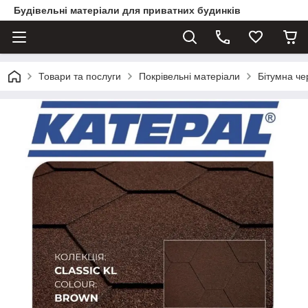
Будівельні матеріали для приватних будинків
Товари та послуги
Покрівельні матеріали
Бітумна ч