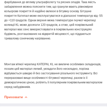
фарбування до впливу ультрафіолету та рясних опадів. Така якість
забарвлення можна пояснити тим, що гранули мають рівномірне
кольорове покриття й надійно вклеєні в бітумну основу. Бітушне
покриття Катепал може експлуатуватися в діапазоні температур від -55
до +110 градусів. Однак верхня межа температури гнучкої черепиці
колекції KL може досягати 120 градусів, а отже, цей покрівельний
матеріал має сенс використовувати в покрівельних конструкціях
будівель, розташованих на відкритій місцевості, що піддаються
тривалому сонячному нагріванню.
Монтаж м'якої черепиці
KATEPAL KL
не викличе особливих складнощів,
позаяк цей матеріал легкий, укладати його нескладно, порізка
відбувається швидко й без застосування різального інструменту. Всі
перераховані вище особливості бітумної черепиці, разом із її
демократичною ціною, роблять її популярним покрівельним матеріалом
серед забудівників.
Приховати