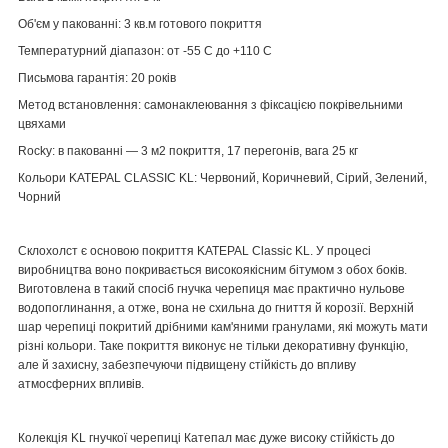
Об'єм у пакованні:
3 кв.м готового покриття
Температурний діапазон:
от -55 С до +110 С
Письмова гарантія:
20 років
Метод встановлення:
самонаклеювання з фіксацією покрівельними
цвяхами
Rocky:
в пакованні — 3 м2 покриття, 17 перегонів, вага 25 кг
Кольори KATEPAL CLASSIC KL:
Червоний, Коричневий, Сірий, Зелений,
Чорний
Склохолст є основою покриття
KATEPAL Classic KL.
У процесі
виробництва воно покривається високоякісним бітумом з обох боків.
Виготовлена в такий спосіб гнучка черепиця має практично нульове
водопоглинання, а отже, вона не схильна до гниття й корозії. Верхній
шар черепиці покритий дрібними кам'яними гранулами, які можуть мати
різні кольори. Таке покриття виконує не тільки декоративну функцію,
але й захисну, забезпечуючи підвищену стійкість до впливу
атмосферних впливів.
Колекція KL гнучкої черепиці Катепал
має дуже високу стійкість до