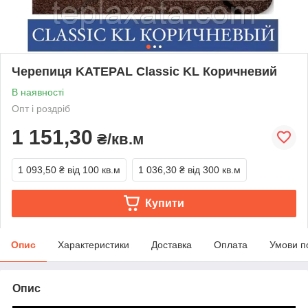
Черепиця KATEPAL Classic KL Коричневий
В наявності
Опт і роздріб
1 151,30
₴/кв.м
1 093,50 ₴
від 100 кв.м
1 036,30 ₴
від 300 кв.м
Купити
Опис
Характеристики
Доставка
Оплата
Умови п
Опис