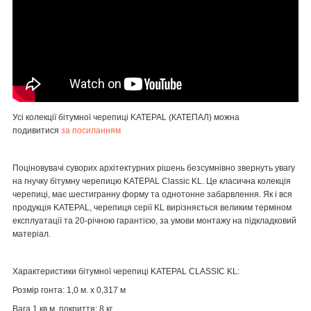
Усі колекції бітумної черепиці KATEPAL (КАТЕПАЛ) можна
подивитися
за посиланням
Поціновувачі суворих архітектурних рішень безсумнівно звернуть увагу
на гнучку бітумну черепицю
KATEPAL Classic KL.
Це класична колекція
черепиці, має шестигранну форму та однотонне забарвлення. Як і вся
продукція KATEPAL, черепиця серії KL вирізняється великим терміном
експлуатації та 20-річною гарантією, за умови монтажу на підкладковий
матеріал.
Характеристики бітумної черепиці KATEPAL CLASSIC KL:
Розмір гонта:
1,0 м. х 0,317 м
Вага 1 кв.м. покриття:
8 кг