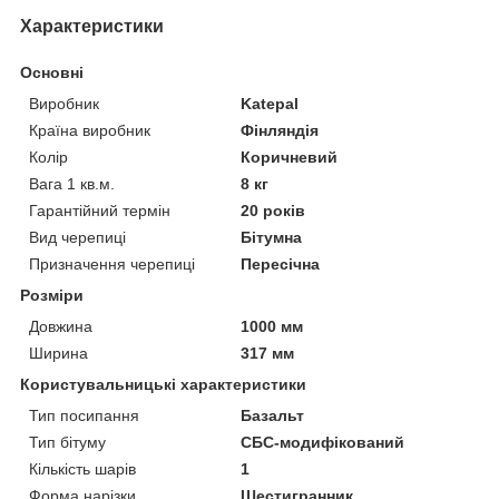
Характеристики
Основні
Виробник
Katepal
Країна виробник
Фінляндія
Колір
Коричневий
Вага 1 кв.м.
8 кг
Гарантійний термін
20 років
Вид черепиці
Бітумна
Призначення черепиці
Пересічна
Розміри
Довжина
1000 мм
Ширина
317 мм
Користувальницькі характеристики
Тип посипання
Базальт
Тип бітуму
СБС-модифікований
Кількість шарів
1
Форма нарізки
Шестигранник