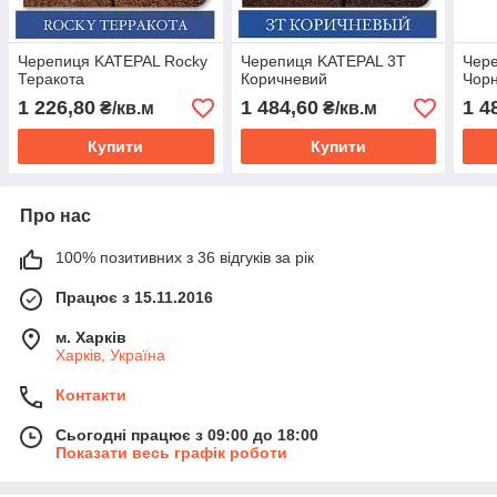
Черепиця KATEPAL Rocky
Черепиця KATEPAL 3T
Чер
Теракота
Коричневий
Чор
1 226,80
1 484,60
1 4
₴/кв.м
₴/кв.м
Купити
Купити
Про нас
100% позитивних з 36 відгуків за рік
Працює з 15.11.2016
м. Харків
Харків, Україна
Контакти
Сьогодні працює з 09:00 до 18:00
Показати весь графік роботи