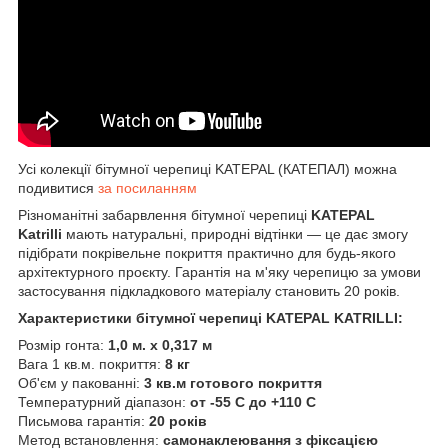
Усі колекції бітумної черепиці KATEPAL (КАТЕПАЛ) можна
подивитися
за посиланням
Різноманітні забарвлення бітумної черепиці
KATEPAL
Katrilli
мають натуральні, природні відтінки — це дає змогу
підібрати покрівельне покриття практично для будь-якого
архітектурного проєкту. Гарантія на м'яку черепицю за умови
застосування підкладкового матеріалу становить 20 років.
Характеристики бітумної черепиці KATEPAL KATRILLI:
Розмір гонта:
1,0 м. х 0,317 м
Вага 1 кв.м. покриття:
8 кг
Об'єм у пакованні:
3 кв.м готового покриття
Температурний діапазон:
от -55 С до +110 С
Письмова гарантія:
20 років
Метод встановлення:
самонаклеювання з фіксацією