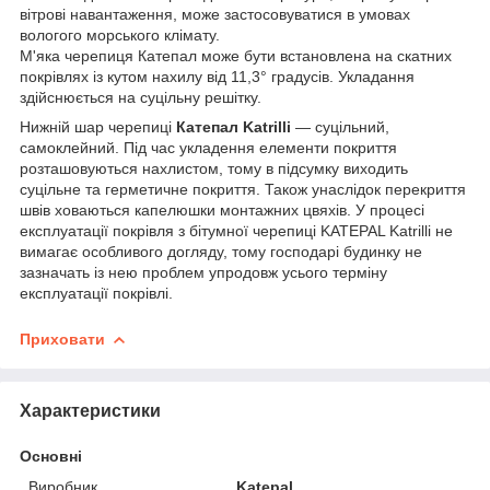
вітрові навантаження, може застосовуватися в умовах
вологого морського клімату.
М'яка черепиця Катепал може бути встановлена на скатних
покрівлях із кутом нахилу від 11,3° градусів. Укладання
здійснюється на суцільну решітку.
Нижній шар черепиці
Катепал Katrilli
— суцільний,
самоклейний. Під час укладення елементи покриття
розташовуються нахлистом, тому в підсумку виходить
суцільне та герметичне покриття. Також унаслідок перекриття
швів ховаються капелюшки монтажних цвяхів. У процесі
експлуатації покрівля з бітумної черепиці KATEPAL Katrilli не
вимагає особливого догляду, тому господарі будинку не
зазначать із нею проблем упродовж усього терміну
експлуатації покрівлі.
Приховати
Характеристики
Основні
Виробник
Katepal