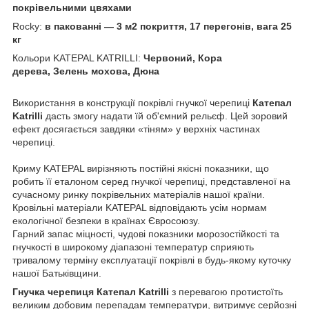
покрівельними цвяхами
Rocky:
в пакованні — 3 м2 покриття, 17 перегонів, вага 25
кг
Кольори KATEPAL KATRILLI:
Червоний, Кора
дерева, Зелень мохова, Дюна
Використання в конструкції покрівлі гнучкої черепиці
Катепал
Katrilli
дасть змогу надати їй об'ємний рельєф. Цей зоровий
ефект досягається завдяки «тіням» у верхніх частинах
черепиці.
Криму KATEPAL вирізняють постійні якісні показники, що
робить її еталоном серед гнучкої черепиці, представленої на
сучасному ринку покрівельних матеріалів нашої країни.
Кровільні матеріали KATEPAL відповідають усім нормам
екологічної безпеки в країнах Євросоюзу.
Гарний запас міцності, чудові показники морозостійкості та
гнучкості в широкому діапазоні температур сприяють
тривалому терміну експлуатації покрівлі в будь-якому куточку
нашої Батьківщини.
Гнучка черепиця Катепал Katrilli
з перевагою протистоїть
великим добовим перепадам температури, витримує серйозні