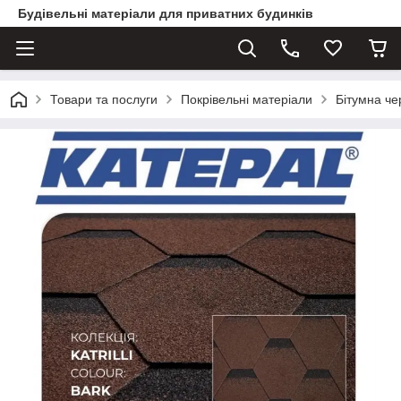
Будівельні матеріали для приватних будинків
Товари та послуги
Покрівельні матеріали
Бітумна ч