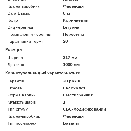
Країна виробник
Фінляндія
Вага 1 кв.м.
8 кг
Колір
Коричневий
Вид черепиці
Бітумна
Призначення черепиці
Пересічна
Гарантійний термін
20
Розміри
Ширина
317 мм
Довжина
1000 мм
Користувальницькі характеристики
Гарантія
20 років
Основа
Склохолст
Форма нарізки
Шестигранник
Кількість шарів
1
Тип бітуму
СБС-модифікований
Країна-виробник
Фінляндія
Тип посипання
Базальт