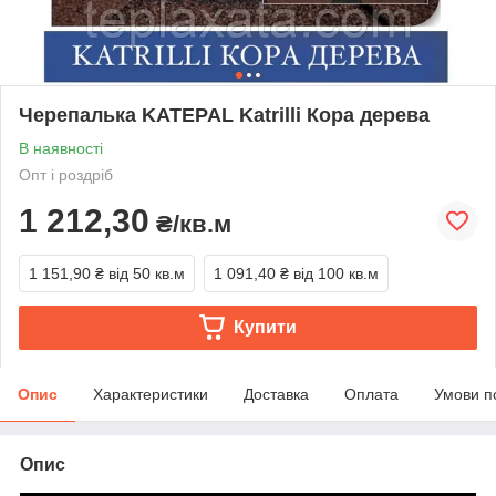
Черепалька KATEPAL Katrilli Кора дерева
В наявності
Опт і роздріб
1 212,30
₴/кв.м
1 151,90 ₴
від 50 кв.м
1 091,40 ₴
від 100 кв.м
Купити
Опис
Характеристики
Доставка
Оплата
Умови п
Опис