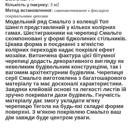
Кількість у пакунку:
3 м2
Метод встановлення:
самонаклеювання з фіксацією
покрівельними цвяхами
Модельний ряд
Смальто з колекції Топ
Шингл
представлений у кількох колірних
гамах. Шестигранники на черепиці Смальто
скомпоновані у формі бджолиних стільників.
Цікава форма в поєднанні з м'якістю
колірних переходів надає покрівлі ефект
мозаїки. Витончена фактура цієї бітумної
черепиці додасть декоративного вигляду як
невеликим будівельним конструкціям, так і
вагомим архітектурним будівлям. Черепиця
серії Смальто виготовлена з багатошарового
матеріалу та має досконалі характеристики.
Завдяки клейовій основі та легкості листів їй
зручно покривати дахи будівель. Гнучкість
матеріалу дає змогу укладати м'яку
черепицю Тегола на будь-які складні форми
поверхні. З м'якою покрівлею Смальто ваш
дім завжди буде центром уваги.