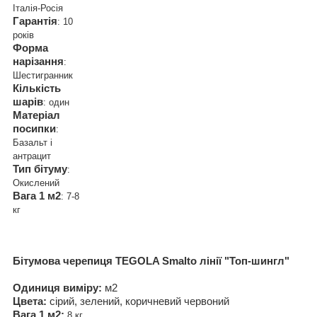
Італія-Росія
Гарантія
: 10
років
Форма
нарізання
:
Шестигранник
Кількість
шарів
: один
Матеріал
посипки
:
Базальт і
антрацит
Тип бітуму
:
Окислений
Вага 1 м2
: 7-8
кг
Бітумова черепиця
TEGOLA Smalto
лінії "Топ-шингл"
Одиниця виміру:
м2
Цвета:
сірий, зелений, коричневий червоний
Вага 1 м2:
8 кг