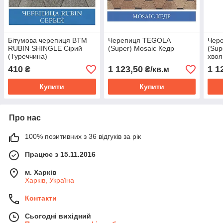
Бітумова черепиця BTM
Черепиця TEGOLA
Чер
RUBIN SHINGLE Сірий
(Super) Mosaic Кедр
(Sup
(Туреччина)
хвоя
410
1 123,50
1 1
₴
₴/кв.м
Купити
Купити
Про нас
100% позитивних з 36 відгуків за рік
Працює з 15.11.2016
м. Харків
Харків, Україна
Контакти
Сьогодні вихідний