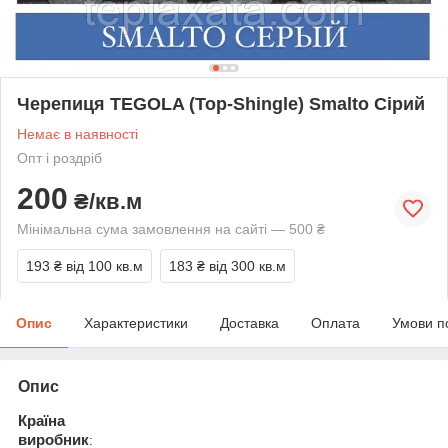
Черепиця TEGOLA (Top-Shingle) Smalto Сірий
Немає в наявності
Опт і роздріб
200
₴/кв.м
Мінімальна сума замовлення на сайті — 500 ₴
193 ₴
від 100 кв.м
183 ₴
від 300 кв.м
Опис
Характеристики
Доставка
Оплата
Умови п
Опис
Країна
виробник
: