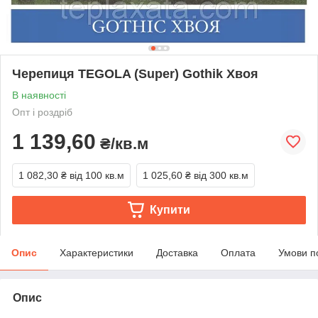
Черепиця TEGOLA (Super) Gothik Хвоя
В наявності
Опт і роздріб
1 139,60
₴/кв.м
1 082,30 ₴
від 100 кв.м
1 025,60 ₴
від 300 кв.м
Купити
Опис
Характеристики
Доставка
Оплата
Умови п
Опис