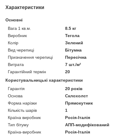
Характеристики
Основні
Вага 1 кв.м.
8.5 кг
Виробник
Тегола
Колір
Зелений
Вид черепиці
Бітумна
Призначення черепиці
Пересічна
Витрата
7 шт./м²
Гарантійний термін
20
Користувальницькі характеристики
Гарантія
20 років
Основа
Склохолст
Форма нарізки
Прямокутник
Кількість шарів
1
Країна виробник
Росія-Італія
Тип бітуму
АПП-модифікований
Країна-виробник
Росія-Італія