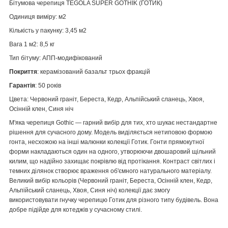
Бітумова черепиця TEGOLA SUPER GOTHIK (ГОТИК)
Одиниця виміру: м2
Кількість у пакунку: 3,45 м2
Вага 1 м2: 8,5 кг
Тип бітуму: АПП-
модифікований
Покриття
: керамізований базальт трьох фракцій
Гарантія
: 50 років
Цвета:
Червоний граніт, Береста, Кедр, Альпійський сланець, Хвоя,
Осінній клен, Синя ніч
М'яка черепиця Gothic
— гарний вибір для тих, хто шукає нестандартне
рішення для сучасного дому. Модель виділяється нетиповою формою
гонта, несхожою на інші малюнки
колекції
Готик
. Гонти прямокутної
форми накладаються один на одного, утворюючи двошаровий щільний
килим, що надійно захищає покрівлю від протікання. Контраст світлих і
темних ділянок створює враження об'ємного натурального матеріалу.
Великий вибір кольорів (Червоний граніт, Береста, Осінній клен, Кедр,
Альпійський сланець, Хвоя, Синя ніч) колекції дає змогу
використовувати гнучку черепицю
Готик
для різного типу будівель. Вона
добре підійде для котеджів у сучасному стилі.