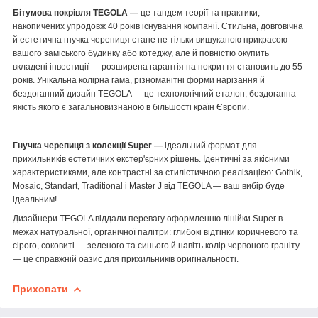
Бітумова покрівля TEGOLA —
це тандем теорії та практики,
накопичених упродовж 40 років існування компанії. Стильна, довговічна
й естетична гнучка черепиця стане не тільки вишуканою прикрасою
вашого заміського будинку або котеджу, але й повністю окупить
вкладені інвестиції — розширена гарантія на покриття становить до 55
років. Унікальна колірна гама, різноманітні форми нарізання й
бездоганний дизайн TEGOLA — це технологічний еталон, бездоганна
якість якого є загальновизнаною в більшості країн Європи.
Гнучка черепиця з колекції Super —
ідеальний формат для
прихильників естетичних екстер'єрних рішень. Ідентичні за якісними
характеристиками, але контрастні за стилістичною реалізацією: Gothik,
Mosaic, Standart, Traditional і Master J від TEGOLA — ваш вибір буде
ідеальним!
Дизайнери TEGOLA віддали перевагу оформленню лінійки Super в
межах натуральної, органічної палітри: глибокі відтінки коричневого та
сірого, соковиті — зеленого та синього й навіть колір червоного граніту
— це справжній оазис для прихильників оригінальності.
Приховати