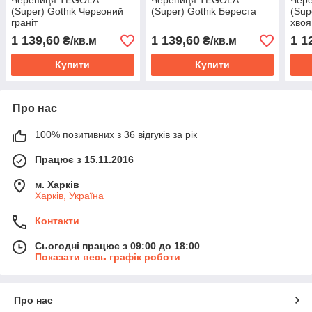
Черепиця TEGOLA
Черепиця TEGOLA
Чер
(Super) Gothik Червоний
(Super) Gothik Береста
(Sup
граніт
хвоя
1 139,60
1 139,60
1 1
₴/кв.м
₴/кв.м
Купити
Купити
Про нас
100% позитивних з 36 відгуків за рік
Працює з 15.11.2016
м. Харків
Харків, Україна
Контакти
Сьогодні працює з 09:00 до 18:00
Показати весь графік роботи
Про нас