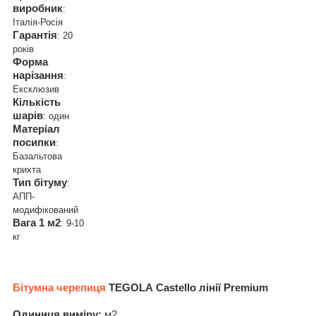
виробник
:
Італія-Росія
Гарантія
: 20
років
Форма
нарізання
:
Ексклюзив
Кількість
шарів
: один
Матеріал
посипки
:
Базальтова
крихта
Тип бітуму
:
АПП-
модифікований
Вага 1 м2
: 9-10
кг
Бітумна черепиця
TEGOLA
Castello
лінії
Premium
Одиниця виміру:
м2