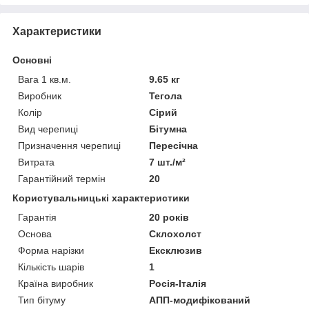
Характеристики
Основні
Вага 1 кв.м.
9.65 кг
Виробник
Тегола
Колір
Сірий
Вид черепиці
Бітумна
Призначення черепиці
Пересічна
Витрата
7 шт./м²
Гарантійний термін
20
Користувальницькі характеристики
Гарантія
20 років
Основа
Склохолст
Форма нарізки
Ексклюзив
Кількість шарів
1
Країна виробник
Росія-Італія
Тип бітуму
АПП-модифікований