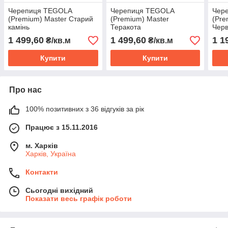
Черепиця TEGOLA
Черепиця TEGOLA
Чер
(Premium) Master Старий
(Premium) Master
(Pre
камінь
Теракота
Черв
1 499,60
1 499,60
1 1
₴/кв.м
₴/кв.м
Купити
Купити
Про нас
100% позитивних з 36 відгуків за рік
Працює з 15.11.2016
м. Харків
Харків, Україна
Контакти
Сьогодні вихідний
Показати весь графік роботи