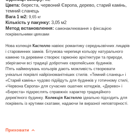
Цвета:
береста, червоний Європа, дерево, старий камінь,
темний сланець
Вага 1 м2:
9,65 кг
Кількість у пакунку:
3,05 м2
Метод встановлення:
самонаклеювання з фіксацією
покрівельними цвяхами
Нова колекція
Кастелло
навіює романтику середньовічних лицарів
і старовинних замків. Бітумова черепиця кольору натурального
каменю та деревини створює гармонію архітектури та природи,
зберігаючи всі традиції добротних європейських будинків.
П'ять найменувань кольорів дають можливість створювати
унікальні покрівлі найрізноманітніших стилів. «Темний сланець» і
«Старий камінь» чудово підійдуть для будинків у готичному стилі,
«Червона Європа» для сучасних ошатних котеджів, «Дерево» і
«Береста» підкреслять справжніх характер традиційного
дерев'яного будинку.
Колекція Кастелло
ідеально підходить для
покрівель із крутими скатами, надаючи їм виразної неповторності.
Приховати