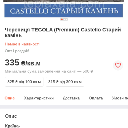
Черепиця TEGOLA (Premium) Castello Старий
камінь
Немає в наявності
Опт і роздріб
335
₴/кв.м
Мінімальна сума замовлення на сайті — 500 ₴
325 ₴
від 100 кв.м
315 ₴
від 300 кв.м
Опис
Характеристики
Доставка
Оплата
Умови п
Опис
Країна-