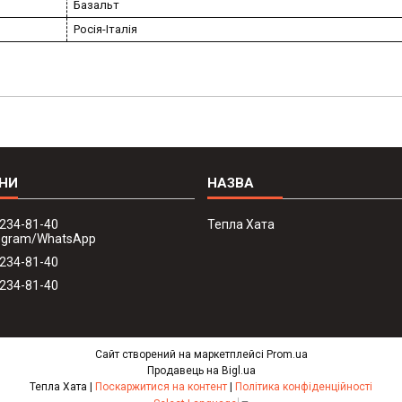
Базальт
Росія-Італія
 234-81-40
Тепла Хата
legram/WhatsApp
 234-81-40
 234-81-40
Сайт створений на маркетплейсі
Prom.ua
Продавець на Bigl.ua
Тепла Хата |
Поскаржитися на контент
|
Політика конфіденційності