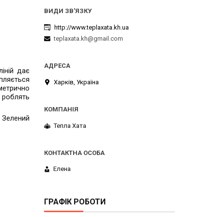
http://www.teplaxata.kh.ua
teplaxata.kh@gmail.com
ліній дає
апляється
Харків, Україна
иметрично
и роблять
 Зелений
Тепла Хата
Елена
ГРАФІК РОБОТИ