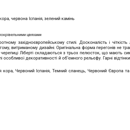
ора, червона Іспанія, зелений камінь
покрівельними цвяхами
отному західноєвропейському стилі. Досконалість і чіткість 
ому, витриманому дизайні. Оригінальна форма перегонів не тр
ої черепиці Ліберті складаються з трьох пелюсток, що мають с
івлі особливої декоративності й об'ємного рельєфу. Гарні відтінк
 кора, Червоний Іспанія, Темний сланець, Червоний Європа та