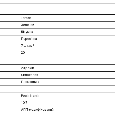
Тегола
Зелений
Бітумна
Пересічна
7 шт./м²
20
20 років
Склохолст
Ексклюзив
1
Росія-Італія
10.7
АПП-модифікований