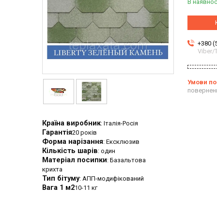
В наявнос
+380 (
Viber
повернен
Країна виробник
: Італія-Росія
Гарантія
20 років
Форма нарізання
: Ексклюзив
Кількість шарів
: один
Матеріал посипки
: Базальтова
крихта
Тип бітуму
: АПП-модифікований
Вага 1 м2
10-11 кг