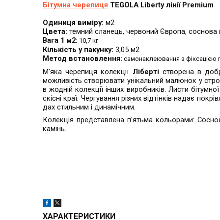
Бітумна черепиця
TEGOLA
Liberty
лінії
Premium
Одиниця виміру:
м2
Цвета:
темний сланець, червоний Європа, соснова к
Вага 1 м2:
10,7 кг
Кількість у пакунку:
3,05 м2
Метод встановлення:
самонаклеювання з фіксацією 
М'яка черепиця колекції
Ліберті
створена в добр
можливість створювати унікальний малюнок у строг
в жодній колекції інших виробників. Листи бітумн
скісні краї. Чергування різних відтінків надає покр
дах стильним і динамічним.
Колекція представлена п'ятьма кольорами: Сосноя
камінь.
ХАРАКТЕРИСТИКИ