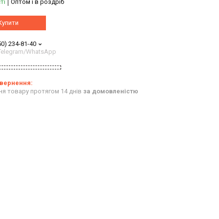
ті
Оптом і в роздріб
Купити
50) 234-81-40
/Telegram/WhatsApp
ня товару протягом 14 днів
за домовленістю