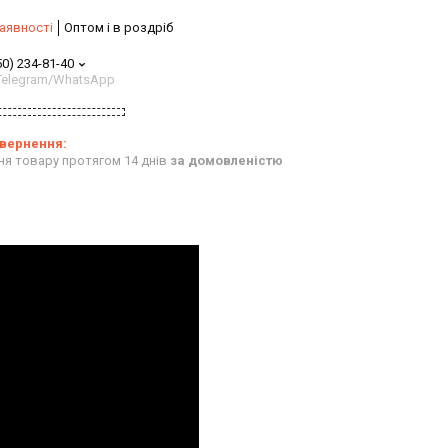
аявності
Оптом і в роздріб
50) 234-81-40
/Telegram/WhatsApp
ня товару протягом 14 днів
за домовленістю