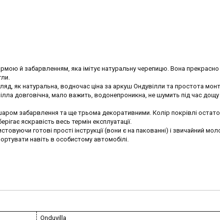
ормою й забарвленням, яка імітує натуральну черепицю. Вона прекрасно
гли.
гляд, як натуральна, водночас ціна за аркуш Ондувілли та простота мон
ілла довговічна, мало важить, водонепроникна, не шумить під час дощу 
шаром забарвлення та ще трьома декоративними. Колір покрівлі остат
ерігає яскравість весь термін експлуатації.
овуючи готові прості інструкції (вони є на пакованні) і звичайний мол
портувати навіть в особистому автомобілі.
Onduvilla