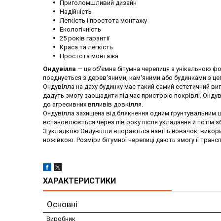
Приголомшливий дизайн
Надійність
Легкість і простота монтажу
Екологічність
25 років гарантії
Краса та легкість
Простота монтажа
Ондувілла
— це об'ємна бітумна черепиця з унікальною ф
поєднується з дерев'яними, кам'яними або будинками з це
Ондувілла на даху будинку має такий самий естетичний ви
дадуть змогу заощадити під час пристрою покрівлі. Ондув
до агресивних впливів довкілля.
Ондувілла захищена від блякнення одним ґрунтувальним 
встановлюється через пів року після укладання й потім зб
З укладкою Ондувілли впорається навіть новачок, використ
ножівкою. Розміри бітумної черепиці дають змогу її транс
ХАРАКТЕРИСТИКИ
Основні
Виробник