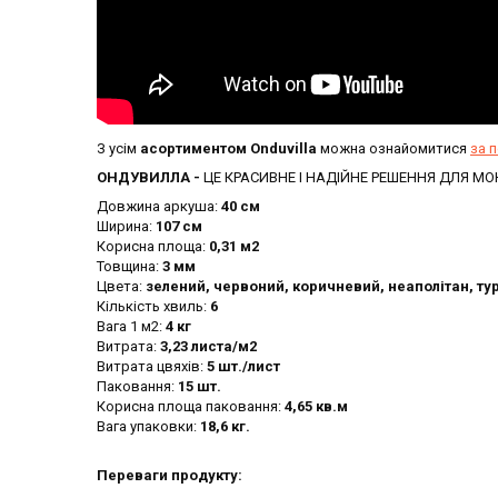
З усім
асортиментом Onduvilla
можна ознайомитися
за 
ОНДУВИЛЛА -
ЦЕ КРАСИВНЕ І НАДІЙНЕ РЕШЕННЯ ДЛЯ МО
Довжина аркуша:
40 см
Ширина:
107 см
Корисна площа:
0,31 м2
Товщина:
3 мм
Цвета:
зелений, червоний, коричневий, неаполітан, тур
Кількість хвиль:
6
Вага 1 м2:
4 кг
Витрата:
3,23 листа/м2
Витрата цвяхів:
5 шт./лист
Паковання:
15 шт.
Корисна площа паковання:
4,65 кв.м
Вага упаковки:
18,6 кг.
Переваги продукту: