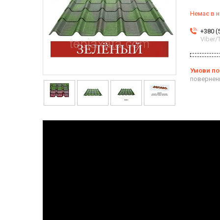
Немає в н
+380 (
Viber
повернен