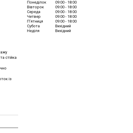
Понеділок
09:00
18:00
Вівторок
09:00
18:00
Середа
09:00
18:00
Четвер
09:00
18:00
Пʼятниця
09:00
18:00
Субота
Вихідний
Неділя
Вихідний
тажу
та стійка
очно
оток із