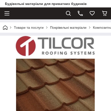
Будівельні матеріали для приватних будинків
Товари та послуги
Покрівельні матеріали
Композитн