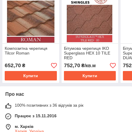
Композитна черепиця
Бітумова черепиця IKO
Біту
Tilcor Roman
Superglass HEX 10 TILE
Supe
RED
DUA
652,70
752,70
752
₴
₴/кв.м
Купити
Купити
Про нас
100% позитивних з 36 відгуків за рік
Працює з 15.11.2016
м. Харків
Харків, Україна