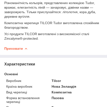
Різноманітність кольорів, представлених колекцією Tudor,
вражає, елегантність ліній — зачаровує, дзвінки назви —
заворожують. Тільки прислухайтеся: літолотня, кора дуба,
деревне вугілля.
Композитна черепиця TILCOR Tudor виготовлена спокійним
благородством.
Усі продукти TILCOR виготовлені з високоякісної сталі
Zincalyme®-protected.
Приховати
Характеристики
Основні
Виробник
Tilcor
Країна виробник
Нова Зеландія
Вид черепиці
Композитна
Форма встановлення
Пазова
черепиці