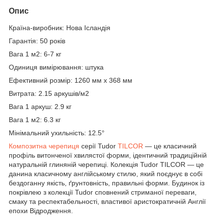
Опис
Країна-виробник: Нова Ісландія
Гарантія: 50 років
Вага 1 м2: 6-7 кг
Одиниця вимірювання: штука
Ефективний розмір: 1260 мм x 368 мм
Витрата: 2.15 аркушів/м2
Вага 1 аркуш: 2.9 кг
Вага 1 м2: 6.3 кг
Мінімальний ухильність: 12.5°
Композитна черепиця
серії Tudor
TILCOR
— це класичний
профіль витонченої хвилястої форми, ідентичний традиційній
натуральній глиняній черепиці. Колекція Tudor TILCOR — це
данина класичному англійському стилю, який поєднує в собі
бездоганну якість, ґрунтовність, правильні форми. Будинок із
покрівлею з колекції Tudor сповнений стриманої переваги,
смаку та респектабельності, властивої аристократичній Англії
епохи Відродження.