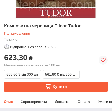
Композитна черепиця Tilcor Tudor
Під замовлення
Тільки опт
Відправка з
28 серпня 2026
623,30
₴
Мінімальне замовлення — 100 шт.
588,50 ₴
від 300 шт.
561,80 ₴
від 500 шт.
Купити
Опис
Характеристики
Доставка
Оплата
Умови п