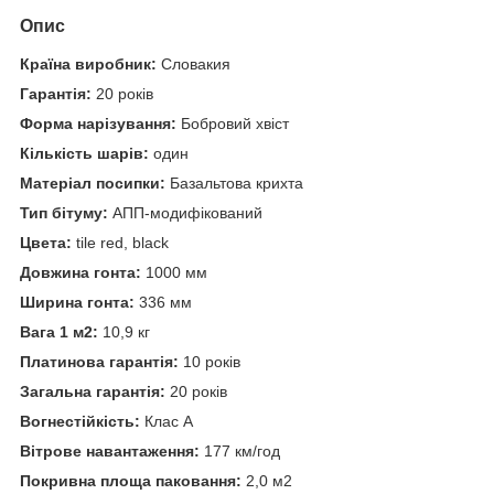
Опис
Країна виробник:
Словакия
Гарантія:
20 років
Форма нарізування:
Бобровий хвіст
Кількість шарів:
один
Матеріал посипки:
Базальтова крихта
Тип бітуму:
АПП-модифікований
Цвета:
tile red, black
Довжина гонта:
1000 мм
Ширина гонта:
336 мм
Вага 1 м2:
10,9 кг
Платинова гарантія:
10 років
Загальна гарантія:
20 років
Вогнестійкість:
Клас А
Вітрове навантаження:
177 км/год
Покривна площа паковання:
2,0 м2