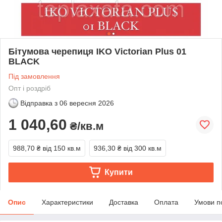
Бітумова черепиця IKO Victorian Plus 01
BLACK
Під замовлення
Опт і роздріб
Відправка з
06 вересня 2026
1 040,60
₴/кв.м
988,70 ₴
від 150 кв.м
936,30 ₴
від 300 кв.м
Купити
Опис
Характеристики
Доставка
Оплата
Умови п