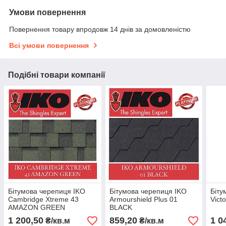
Умови повернення
Повернення товару впродовж 14 днів за домовленістю
Всі умови повернення
Подібні товари компанії
Бітумова черепиця IKO
Бітумова черепиця IKO
Біту
Cambridge Xtreme 43
Armourshield Plus 01
Vict
AMAZON GREEN
BLACK
1 200,50
859,20
1 0
₴/кв.м
₴/кв.м