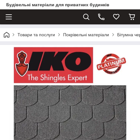
Будівельні матеріали для приватних будинків
Товари та послуги
Покрівельні матеріали
Бітумна ч