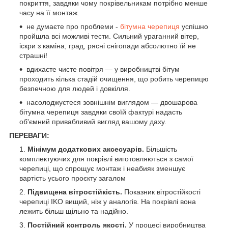
покриття, завдяки чому покрівельникам потрібно менше
часу на її монтаж.
не думаєте про проблеми -
бітумна черепиця
успішно
пройшла всі можливі тести. Сильний ураганний вітер,
іскри з каміна, град, рясні снігопади абсолютно їй не
страшні!
вдихаєте чисте повітря — у виробництві бітум
проходить кілька стадій очищення, що робить черепицю
безпечною для людей і довкілля.
насолоджуєтеся зовнішнім виглядом — двошарова
бітумна черепиця завдяки своїй фактурі надасть
об'ємний привабливий вигляд вашому даху.
ПЕРЕВАГИ:
Мінімум додаткових аксесуарів.
Більшість
комплектуючих для покрівлі виготовляються з самої
черепиці, що спрощує монтаж і неабияк зменшує
вартість усього проєкту загалом
Підвищена вітростійкість.
Показник вітростійкості
черепиці IKO вищий, ніж у аналогів. На покрівлі вона
лежить більш щільно та надійно.
Постійний контроль якості.
У процесі виробництва