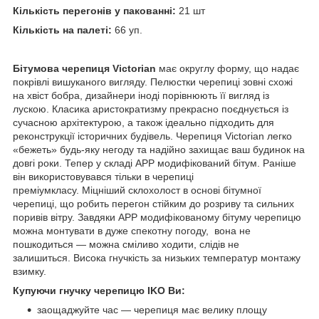
Кількість перегонів у пакованні:
21 шт
Кількість на палеті:
66 уп.
Бітумова черепиця Victorian
має округлу форму, що надає
покрівлі вишуканого вигляду. Пелюстки черепиці зовні схожі
на хвіст бобра, дизайнери іноді порівнюють її вигляд із
лускою. Класика аристократизму прекрасно поєднується із
сучасною архітектурою, а також ідеально підходить для
реконструкції історичних будівель. Черепиця Victorian легко
«бежеть» будь-яку негоду та надійно захищає ваш будинок на
довгі роки. Тепер у складі APP модифікований бітум. Раніше
він використовувався тільки в черепиці
преміумкласу. Міцніший склохолост в основі бітумної
черепиці, що робить перегон стійким до розриву та сильних
поривів вітру. Завдяки APP модифікованому бітуму черепицю
можна монтувати в дуже спекотну погоду, вона не
пошкодиться — можна сміливо ходити, слідів не
залишиться. Висока гнучкість за низьких температур монтажу
взимку.
Купуючи гнучку черепицю IKO Ви:
заощаджуйте час — черепиця має велику площу