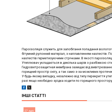
Пароізоляція служить для запобігання попадання вологог
бітумний рулонний матеріал, з наплавленням нахлестів. 
нахлестів герметизуючими стрічками. В якості пароізоляці
Утеплювач укладається в декілька шарів з разбіжкою сти
Гидроветрозащитная мембрана захищає від вивітрювання т
горищний простір снігу, а так само з-за можливих проте
У будь-якому випадку, незалежно від типу перекриття ут
разі якщо необхідно зрідка ходити по горищного простор
ІНШІ СТАТТІ
27 лип.