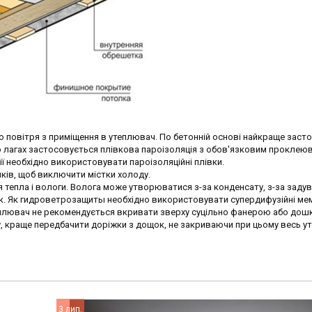
о повітря з приміщення в утеплювач. По бетонній основі найкраще заст
По лагах застосовується плівкова пароізоляція з обов'язковим проклею
ї необхідно використовувати пароізоляційні плівки.
ків, щоб виключити містки холоду.
епла і вологи. Волога може утворюватися з-за конденсату, з-за задув
чек. Як гидроветрозащиты необхідно використовувати супердифузійні ме
еплювач не рекомендується вкривати зверху суцільно фанерою або дошк
у, краще передбачити доріжки з дощок, не закриваючи при цьому весь у
3 лип.