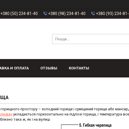
+380 (50) 234-81-40
+380 (98) 234-81-40
+380 (93) 234-81
АВКА И ОПЛАТА
ОТЗЫВЫ
КОНТАКТЫ
ИЩА
 горищного простору – холодний горище і суміщений горище або мансар
плювач
укладається горизонтально на підлозі горища, і температура вс
изно така ж, як і на вулиці.