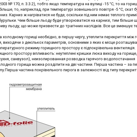
03 № 170, п. 3.3.2), тобто якщо температура на вулиці -15 °С, то на гори
 більше, то, наприклад, при температурі зовнішнього повітря -5 °С, скат 
арниз. Карниз ж нагріватися не буде, оскільки під ним немає теплого примі
урульки. Чим більше льоду буде утворюватися на карнизі, тим більше ш
иву льоду, що може призвести до трагічних наслідків. Все це зменшує т
холодному горищі необхідно, в першу чергу, утеплити перекриття між г
 виходячи з декількох параметрів, основними з яких є місце розташув
мпературного режиму горищного простору є підпокрівельна вентиляція.
рищного простору впливають: неутеплені кришки люка виходу на горище,
(кухня, санвузол), неизолированная розводка гарячого водопостачання
холодного горища можна розділити на дві частини. Перша частина – за п
илу.Перша частина покрівельного пирога в залежності від типу перекрит