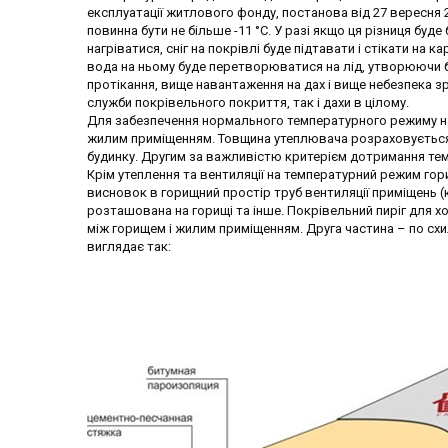
експлуатації житлового фонду, постанова від 27 вересня 20
повинна бути не більше -11 °С. У разі якщо ця різниця буде
нагріватися, сніг на покрівлі буде підтавати і стікати на к
вода на ньому буде перетворюватися на лід, утворюючи б
протікання, вище навантаження на дах і вище небезпека зр
служби покрівельного покриття, так і дахи в цілому.
Для забезпечення нормального температурного режиму на 
жилим приміщенням. Товщина утеплювача розраховується,
будинку. Другим за важливістю критерієм дотримання те
Крім утеплення та вентиляції на температурний режим го
висновок в горищний простір труб вентиляції приміщень 
розташована на горищі та інше. Покрівельний пиріг для 
між горищем і жилим приміщенням. Друга частина – по сх
виглядає так: