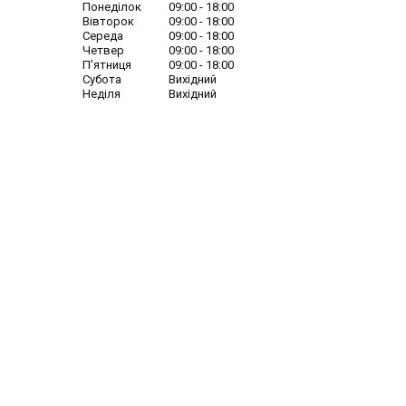
Понеділок
09:00
18:00
Вівторок
09:00
18:00
Середа
09:00
18:00
Четвер
09:00
18:00
Пʼятниця
09:00
18:00
Субота
Вихідний
Неділя
Вихідний