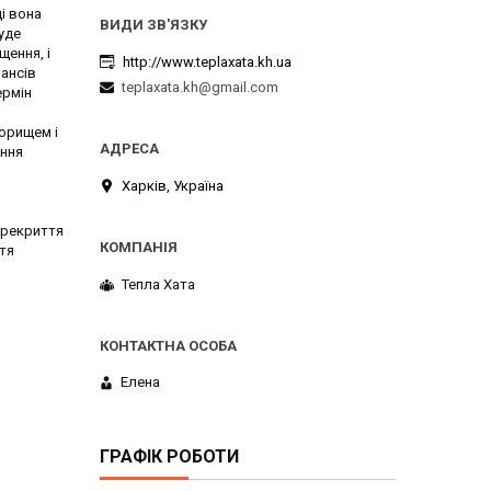
щі вона
буде
щення, і
http://www.teplaxata.kh.ua
ансів
teplaxata.kh@gmail.com
ермін
орищем і
ання
Харків, Україна
ерекриття
тя
Тепла Хата
Елена
ГРАФІК РОБОТИ