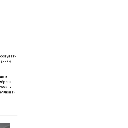
осовувати
ванням
ає в
мбрани.
ами. У
теплювач.